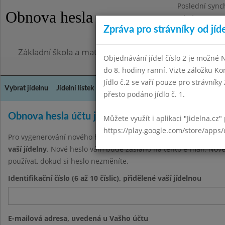
Poslední sync
Obnova hesla
Pátek 31.7.20
Zpráva pro strávníky od jíd
Omezení obje
Základní škola a mateřská škola Jarov, Praha 3, V Za
Objednávání jídel číslo 2 je možné
do 8. hodiny ranní. Vizte záložku Ko
Jídlo č.2 se vaří pouze pro strávníky 
Vybrat jídelnu
Jídelní lístek
Historie
Kontakty a informace
Doch
přesto podáno jídlo č. 1.
Obnova hesla účtu jídelny
Můžete využít i aplikaci "Jidelna.cz"
https://play.google.com/store/apps/
Pro vygenerování nového hesla zadejte své uživatelské jméno (6 a
vaší jídelny
. Nové heslo vám bude zasláno na tento e-mail. Nové
používat, dokud si heslo nezměníte.
Identifikační číslo (6 až 10 číslic), přidělené vaší jídelnou
E-mailová adresa, uvedená u Vašho účtu