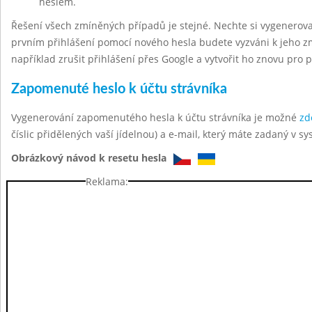
heslem.
Řešení všech zmíněných případů je stejné. Nechte si vygenerov
prvním přihlášení pomocí nového hesla budete vyzváni k jeho z
například zrušit přihlášení přes Google a vytvořit ho znovu pro 
Zapomenuté heslo k účtu strávníka
Vygenerování zapomenutého hesla k účtu strávníka je možné
zd
číslic přidělených vaší jídelnou) a e-mail, který máte zadaný v sy
Obrázkový návod k resetu hesla
Reklama: