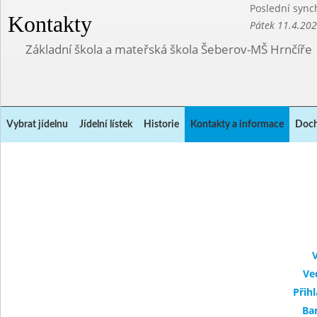
Poslední sync
Kontakty
Pátek 11.4.20
Základní škola a mateřská škola Šeberov-MŠ Hrnčíře
Vybrat jídelnu
Jídelní lístek
Historie
Kontakty a informace
Doch
V
Ve
Přih
Ba