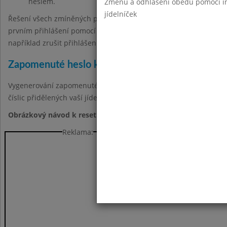
heslem.
Změnu a odhlášení obědů pomocí int
jídelníček
Řešení všech zmíněných případů je stejné. Nechte si vygenerov
prvním přihlášení pomocí nového hesla budete vyzváni k jeho z
například zrušit přihlášení přes Google a vytvořit ho znovu pro 
Zapomenuté heslo k účtu strávníka
Vygenerování zapomenutého hesla k účtu strávníka je možné
zd
číslic přidělených vaší jídelnou) a e-mail, který máte zadaný v sy
Obrázkový návod k resetu hesla
Reklama: