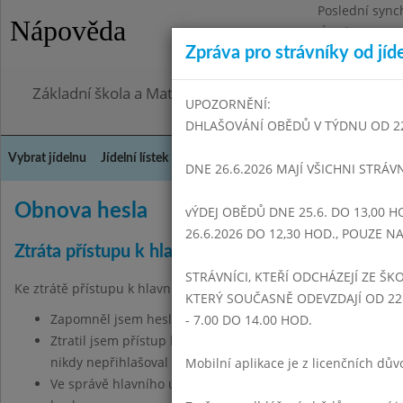
Poslední sync
Nápověda
Úterý 28.7.202
Zpráva pro strávníky od jíd
Omezení obje
Základní škola a Mateřská škola Dr. Edvarda Beneše, 
UPOZORNĚNÍ:
DHLAŠOVÁNÍ OBĚDŮ V TÝDNU OD 22.6
Vybrat jídelnu
Jídelní lístek
Historie
Kontakty a informace
Doch
DNE 26.6.2026 MAJÍ VŠICHNI STRÁV
Obnova hesla
vÝDEJ OBĚDŮ DNE 25.6. DO 13,00 H
26.6.2026 DO 12,30 HOD., POUZE 
Ztráta přístupu k hlavnímu účtu
STRÁVNÍCI, KTEŘÍ ODCHÁZEJÍ ZE ŠKO
Ke ztrátě přístupu k hlavnímu účtu mohlo dojít několika způsoby
KTERÝ SOUČASNĚ ODEVZDAJÍ OD 22.
Zapomněl jsem heslo k hlavnímu účtu
- 7.00 DO 14.00 HOD.
Ztratil jsem přístup k službě, kterou používám jako metodu
nikdy nepřihlašoval heslem.
Mobilní aplikace je z licenčních d
Ve správě hlavního účtu jsem zrušil všechny metody přihl