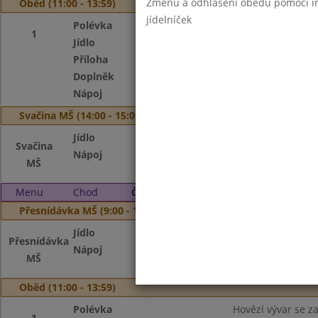
Změnu a odhlášení obědů pomocí int
Oběd (11:00 - 13:59)
jídelníček
Polévka
Zeleninová
1
Jídlo
Vepřové maso po
Příloha
rýže
Doplněk
Ovoce
Nápoj
Mléko, voda
Svačina MŠ (14:00 - 15:00)
Jídlo
Ovocný jogurt, ov
Svačina
Nápoj
Čaj s citronem, m
MŠ
Menu
Chod
Čtvrtek 2. 7. 2026
Přesnídávka MŠ (9:00 - 10:00)
Jídlo
Celozrnný rohlík,
Přesnídávka
Nápoj
Čaj s citronem, ka
MŠ
Oběd (11:00 - 13:59)
Polévka
Hovězí vývar se z
1