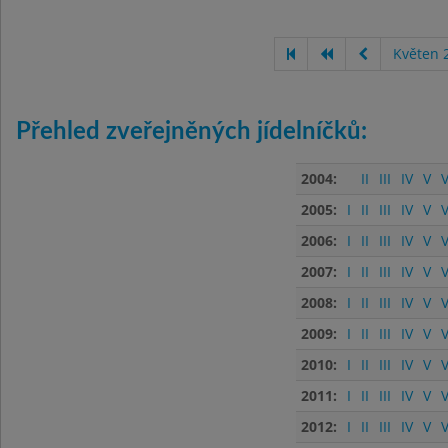
Květen 
Přehled zveřejněných jídelníčků:
2004:
II
III
IV
V
V
2005:
I
II
III
IV
V
V
2006:
I
II
III
IV
V
V
2007:
I
II
III
IV
V
V
2008:
I
II
III
IV
V
V
2009:
I
II
III
IV
V
V
2010:
I
II
III
IV
V
V
2011:
I
II
III
IV
V
V
2012:
I
II
III
IV
V
V