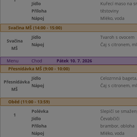
Jídlo
Kuřecí maso na 
Příloha
těstoviny
Nápoj
Mléko, voda
Svačina MŠ (14:00 - 15:00)
Jídlo
Tvaroh s ovocem
Svačina
Nápoj
Čaj s citronem, m
MŠ
Menu
Chod
Pátek 10. 7. 2026
Přesnídávka MŠ (9:00 - 10:00)
Jídlo
Celozrnná bageta,
Přesnídávka
Nápoj
Čaj s citronem, m
MŠ
Oběd (11:00 - 13:59)
Polévka
Slepičí se smaže
1
Jídlo
Čevabčiči
Příloha
brambor, obloha
Nápoj
Mléko, voda