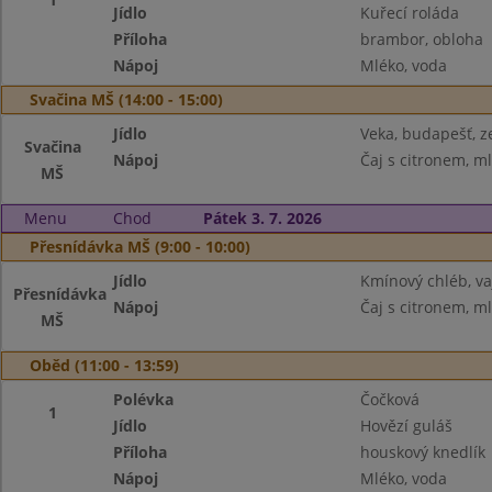
Jídlo
Kuřecí roláda
Příloha
brambor, obloha
Nápoj
Mléko, voda
Svačina MŠ (14:00 - 15:00)
Jídlo
Veka, budapešť, z
Svačina
Nápoj
Čaj s citronem, m
MŠ
Menu
Chod
Pátek 3. 7. 2026
Přesnídávka MŠ (9:00 - 10:00)
Jídlo
Kmínový chléb, v
Přesnídávka
Nápoj
Čaj s citronem, m
MŠ
Oběd (11:00 - 13:59)
Polévka
Čočková
1
Jídlo
Hovězí guláš
Příloha
houskový knedlík
Nápoj
Mléko, voda