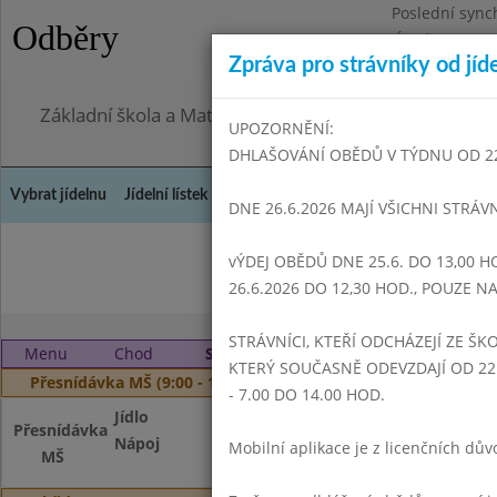
Poslední sync
Odběry
Úterý 28.7.202
Zpráva pro strávníky od jíd
Omezení obje
Základní škola a Mateřská škola Dr. Edvarda Beneše, 
UPOZORNĚNÍ:
DHLAŠOVÁNÍ OBĚDŮ V TÝDNU OD 22.6
Vybrat jídelnu
Jídelní lístek
Historie
Kontakty a informace
Doch
DNE 26.6.2026 MAJÍ VŠICHNI STRÁV
vÝDEJ OBĚDŮ DNE 25.6. DO 13,00 H
Květen 
26.6.2026 DO 12,30 HOD., POUZE 
STRÁVNÍCI, KTEŘÍ ODCHÁZEJÍ ZE ŠKO
Menu
Chod
Středa 1. 7. 2026
KTERÝ SOUČASNĚ ODEVZDAJÍ OD 22.
Přesnídávka MŠ (9:00 - 10:00)
- 7.00 DO 14.00 HOD.
Jídlo
Dýňový chléb, kiri
Přesnídávka
Nápoj
Čaj s citronem, m
Mobilní aplikace je z licenčních d
MŠ