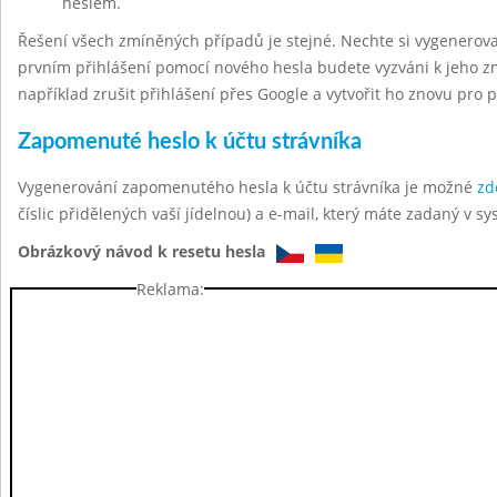
heslem.
Řešení všech zmíněných případů je stejné. Nechte si vygenerov
prvním přihlášení pomocí nového hesla budete vyzváni k jeho z
například zrušit přihlášení přes Google a vytvořit ho znovu pro 
Zapomenuté heslo k účtu strávníka
Vygenerování zapomenutého hesla k účtu strávníka je možné
zd
číslic přidělených vaší jídelnou) a e-mail, který máte zadaný v sy
Obrázkový návod k resetu hesla
Reklama: