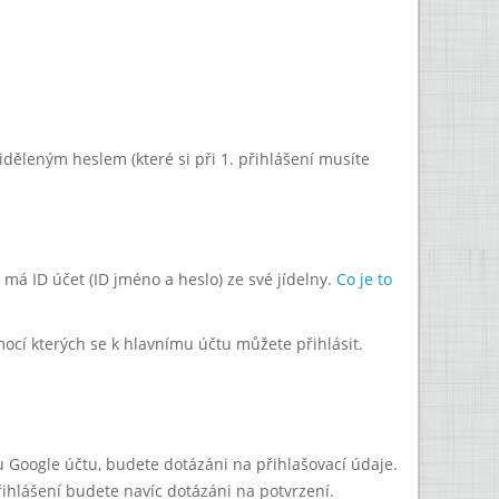
řiděleným heslem (které si při 1. přihlášení musíte
má ID účet (ID jméno a heslo) ze své jídelny.
Co je to
mocí kterých se k hlavnímu účtu můžete přihlásit.
mu Google účtu, budete dotázáni na přihlašovací údaje.
ihlášení budete navíc dotázáni na potvrzení.