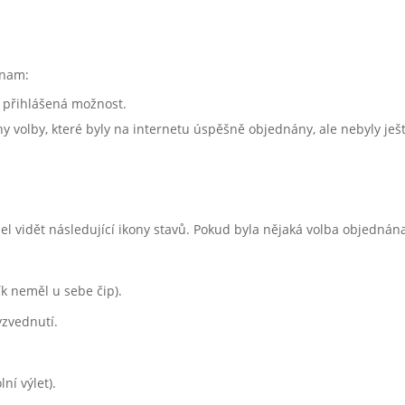
znam:
 přihlášená možnost.
y volby, které byly na internetu úspěšně objednány, ale nebyly ješt
el vidět následující ikony stavů. Pokud byla nějaká volba objednána
ík neměl u sebe čip).
yzvednutí.
ní výlet).