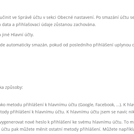
 učinit ve Správě účtu v sekci Obecné nastavení. Po smazání účtu s
ich data a přihlašovací údaje zůstanou zachována.
jiné Hlavní účty.
bude automaticky smazán, pokud od posledního přihlášení uplynou d
ika způsoby:
jako metodu přihlášení k hlavnímu účtu (Google, Facebook, ...). K h
tody přihlášení k hlavnímu účtu. K hlavnímu účtu jsem se navíc ni
 vygenerovat nové heslo k přihlášení ke svému hlavnímu účtu. To 
účtu pak můžete měnit ostatní metody přihlášení. Můžete například