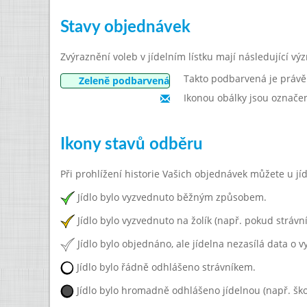
Stavy objednávek
Zvýraznění voleb v jídelním lístku mají následující vý
Takto podbarvená je právě
Zeleně podbarvená
Ikonou obálky jsou označen
Ikony stavů odběru
Při prohlížení historie Vašich objednávek můžete u jíd
Jídlo bylo vyzvednuto běžným způsobem.
Jídlo bylo vyzvednuto na žolík (např. pokud strávn
Jídlo bylo objednáno, ale jídelna nezasílá data o v
Jídlo bylo řádně odhlášeno strávníkem.
Jídlo bylo hromadně odhlášeno jídelnou (např. škol