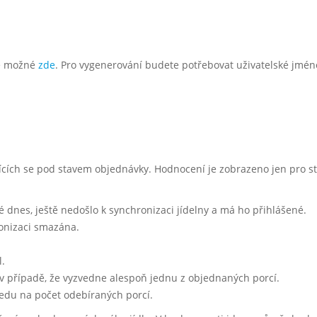
je možné
zde
. Pro vygenerování budete potřebovat uživatelské jméno 
ících se pod stavem objednávky. Hodnocení je zobrazeno jen pro st
 dnes, ještě nedošlo k synchronizaci jídelny a má ho přihlášené.
onizaci smazána.
l.
 případě, že vyzvedne alespoň jednu z objednaných porcí.
hledu na počet odebíraných porcí.