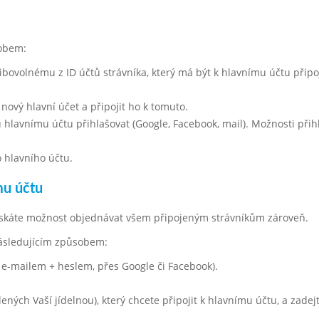
sobem:
libovolnému z ID účtů strávníka, který má být k hlavnímu účtu připo
 nový hlavní účet a připojit ho k tomuto.
hlavnímu účtu přihlašovat (Google, Facebook, mail). Možnosti přih
 hlavního účtu.
mu účtu
získáte možnost objednávat všem připojeným strávníkům zároveň.
následujícím způsobem:
 e-mailem + heslem, přes Google či Facebook).
ělených Vaší jídelnou), který chcete připojit k hlavnímu účtu, a zadej