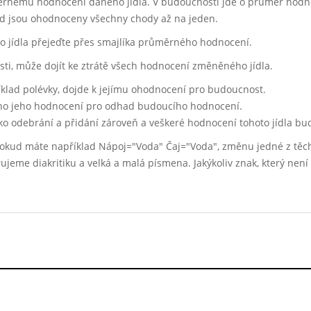
ěrnému hodnocení daného jídla. V budoucnosti jde o průměr hodno
ud jsou ohodnoceny všechny chody až na jeden.
 jídla přejeďte přes smajlíka průměrného hodnocení.
losti, může dojít ke ztrátě všech hodnocení změněného jídla.
klad polévky, dojde k jejímu ohodnocení pro budoucnost.
áno jeho hodnocení pro odhad budoucího hodnocení.
ko odebrání a přidání zároveň a veškeré hodnocení tohoto jídla b
Pokud máte například Nápoj="Voda" Čaj="Voda", změnu jedné z těc
orujeme diakritiku a velká a malá písmena. Jakýkoliv znak, který ne