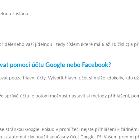
elnou zaslána.
iděleného Vaší jídelnou - tedy číslem (které má 6 až 10 číslic) a p
ovat pomocí účtu Google nebo Facebook?
 pouze hlavní účty. Vytvořit hlavní účet si může kdokoliv, kdo už 
. Ve správě účtu je potom možnost nastavit si metody přihlášení, po
i se stránkou Google. Pokud v prohlížeči nejste přihlášeni k žádné
.cz automaticky použit současný účet Google. Při Vašem prvním př