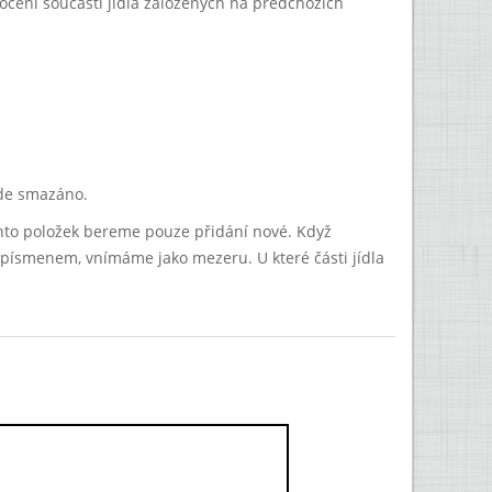
cení součástí jídla založených na předchozích
ude smazáno.
hto položek bereme pouze přidání nové. Když
ní písmenem, vnímáme jako mezeru. U které části jídla