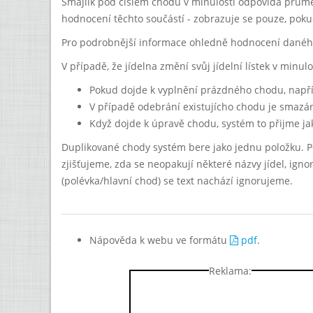
Smajlík pod číslem chodu v minulosti odpovídá prům
hodnocení těchto součástí - zobrazuje se pouze, pok
Pro podrobnější informace ohledně hodnocení daného
V případě, že jídelna změní svůj jídelní lístek v minu
Pokud dojde k vyplnění prázdného chodu, napří
V případě odebrání existujícho chodu je smaz
Když dojde k úpravě chodu, systém to přijme ja
Duplikované chody systém bere jako jednu položku. 
zjišťujeme, zda se neopakují některé názvy jídel, ign
(polévka/hlavní chod) se text nachází ignorujeme.
Nápověda k webu ve formátu
pdf
.
Reklama: