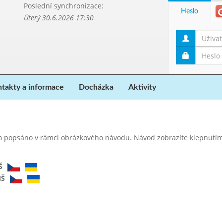
Poslední synchronizace:
Heslo
Úterý 30.6.2026 17:30
takty a informace
Docházka
Aktivity
o popsáno v rámci obrázkového návodu. Návod zobrazíte klepnutím 
Š
MŠ