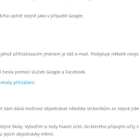
íhá úplně stejně jako v případě Google.
, jehož přihlašovacím jménem je Váš e-mail. Poskytuje několik nový
í hesla pomocí služeb Google a Facebook.
etody přihlášení
.
et Vám dává možnost objednávat několika strávníkům ze stejné jíde
stejné školy. Vytvořím si tedy hlavní účet, do kterého připojím účty 
hu jejich objednávky měnit.