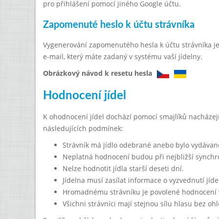
pro přihlášení pomocí jiného Google účtu.
Zapomenuté heslo k účtu strávníka
Vygenerování zapomenutého hesla k účtu strávníka 
e-mail, který máte zadaný v systému vaší jídelny.
Obrázkový návod k resetu hesla
Hodnocení jídel
K ohodnocení jídel dochází pomocí smajlíků nacházej
následujících podmínek:
Strávník má jídlo odebrané anebo bylo vydávané
Neplatná hodnocení budou při nejbližší synchr
Nelze hodnotit jídla starší deseti dní.
Jídelna musí zasílat informace o vyzvednutí jíde
Hromadnému strávníku je povolené hodnocení v
Všichni strávníci mají stejnou sílu hlasu bez o