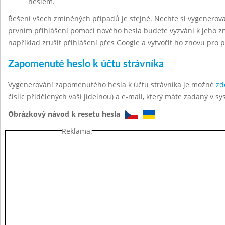
heslem.
Řešení všech zmíněných případů je stejné. Nechte si vygenerov
prvním přihlášení pomocí nového hesla budete vyzváni k jeho z
například zrušit přihlášení přes Google a vytvořit ho znovu pro 
Zapomenuté heslo k účtu strávníka
Vygenerování zapomenutého hesla k účtu strávníka je možné
zd
číslic přidělených vaší jídelnou) a e-mail, který máte zadaný v sy
Obrázkový návod k resetu hesla
Reklama: