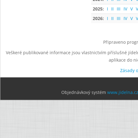
2025:
I
II
III
IV
V
V
2026:
I
II
III
IV
V
V
Připraveno progr
Veškeré publikované informace jsou vlastnictvím příslušné jídel
aplikace do n
Zásady 
Objednávkový systém
www.jidelna.c