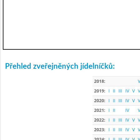
Přehled zveřejněných jídelníčků:
2018:
V
2019:
I
II
III
IV
V
V
2020:
I
II
III
IV
V
V
2021:
I
II
IV
V
2022:
I
II
III
IV
V
V
2023:
I
II
III
IV
V
V
2024:
I
II
III
IV
V
V