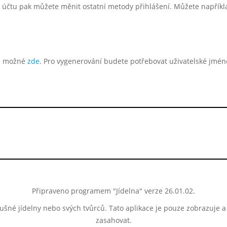
účtu pak můžete měnit ostatní metody přihlášení. Můžete například
je možné
zde
. Pro vygenerování budete potřebovat uživatelské jméno 
Připraveno programem "Jídelna" verze 26.01.02.
lušné jídelny nebo svých tvůrců. Tato aplikace je pouze zobrazuje 
zasahovat.