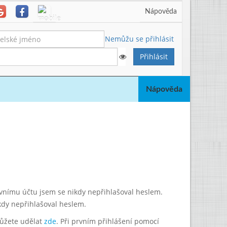
Nápověda
Nemůžu se přihlásit
Nápověda
lavnímu účtu jsem se nikdy nepřihlašoval heslem.
kdy nepřihlašoval heslem.
můžete udělat
zde
. Při prvním přihlášení pomocí