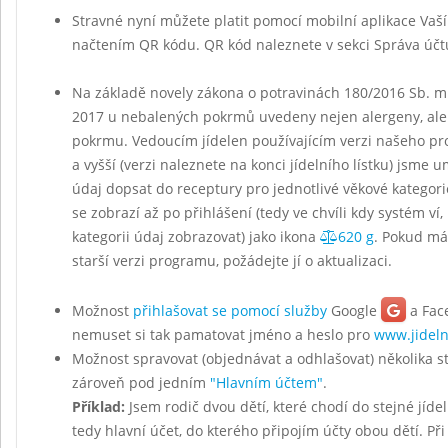
Stravné nyní můžete platit pomocí mobilní aplikace Vaš
načtením QR kódu. QR kód naleznete v sekci Správa účt
Na základě novely zákona o potravinách 180/2016 Sb. mu
2017 u nebalených pokrmů uvedeny nejen alergeny, ale
pokrmu. Vedoucím jídelen používajícím verzi našeho p
a vyšší (verzi naleznete na konci jídelního lístku) jsme u
údaj dopsat do receptury pro jednotlivé věkové kategor
se zobrazí až po přihlášení (tedy ve chvíli kdy systém ví,
kategorii údaj zobrazovat) jako ikona
620 g
. Pokud má
starší verzi programu, požádejte jí o aktualizaci.
Možnost
přihlašovat se pomocí služby
Google
a Fac
nemuset si tak pamatovat jméno a heslo pro
www.jideln
Možnost spravovat (objednávat a odhlašovat) několika 
zároveň pod jedním
"Hlavním účtem"
.
Příklad:
Jsem rodič dvou dětí, které chodí do stejné jídel
tedy hlavní účet, do kterého připojím účty obou dětí. Při