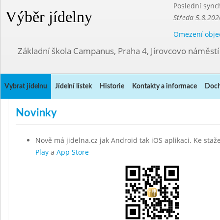
Poslední sync
Výběr jídelny
Středa 5.8.202
Omezení obje
Základní škola Campanus, Praha 4, Jírovcovo náměst
Vybrat jídelnu
Jídelní lístek
Historie
Kontakty a informace
Doch
Novinky
Nově má jidelna.cz jak Android tak iOS aplikaci. Ke staž
Play
a
App Store