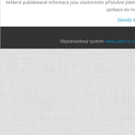
Veškeré publikované informace jsou vlastnictvím příslušné jídel
aplikace do n
Zásady 
Objednávkový systém
www.jidelna.c