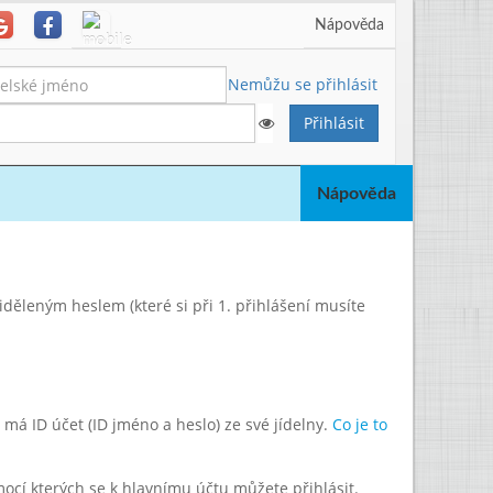
Nápověda
Nemůžu se přihlásit
Nápověda
řiděleným heslem (které si při 1. přihlášení musíte
má ID účet (ID jméno a heslo) ze své jídelny.
Co je to
mocí kterých se k hlavnímu účtu můžete přihlásit.