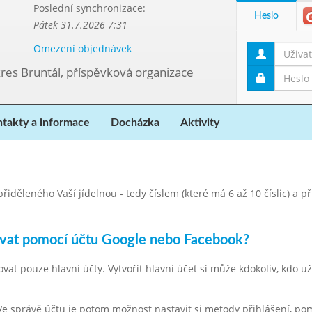
Poslední synchronizace:
Heslo
Pátek 31.7.2026 7:31
Omezení objednávek
kres Bruntál, příspěvková organizace
takty a informace
Docházka
Aktivity
iděleného Vaší jídelnou - tedy číslem (které má 6 až 10 číslic) a p
ovat pomocí účtu Google nebo Facebook?
 pouze hlavní účty. Vytvořit hlavní účet si může kdokoliv, kdo už 
. Ve správě účtu je potom možnost nastavit si metody přihlášení, po