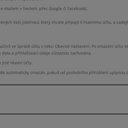
 e-mailem + heslem, přes Google či Facebook).
ělených Vaší jídelnou), který chcete připojit k hlavnímu účtu, a zadej
 učinit ve Správě účtu v sekci Obecné nastavení. Po smazání účtu s
ich data a přihlašovací údaje zůstanou zachována.
jiné Hlavní účty.
bude automaticky smazán, pokud od posledního přihlášení uplynou d