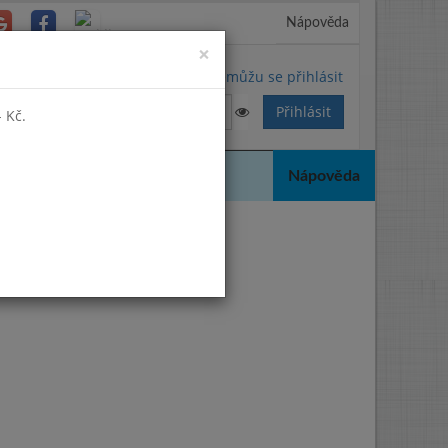
Nápověda
Close
×
Nemůžu se přihlásit
 Kč.
Nápověda
ch možností: