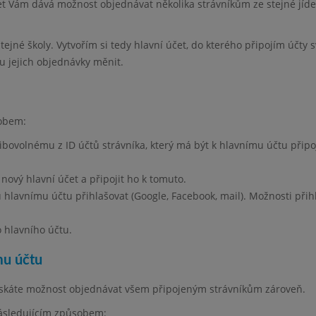
et Vám dává možnost objednávat několika strávníkům ze stejné jíde
stejné školy. Vytvořím si tedy hlavní účet, do kterého připojím účty 
hu jejich objednávky měnit.
sobem:
libovolnému z ID účtů strávníka, který má být k hlavnímu účtu připo
 nový hlavní účet a připojit ho k tomuto.
hlavnímu účtu přihlašovat (Google, Facebook, mail). Možnosti přih
 hlavního účtu.
mu účtu
získáte možnost objednávat všem připojeným strávníkům zároveň.
následujícím způsobem: