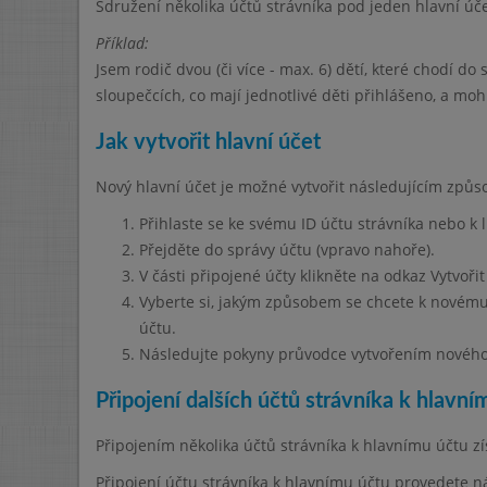
Sdružení několika účtů strávníka pod jeden hlavní úč
Příklad:
Jsem rodič dvou (či více - max. 6) dětí, které chodí do 
sloupečcích, co mají jednotlivé děti přihlášeno, a mo
Jak vytvořit hlavní účet
Nový hlavní účet je možné vytvořit následujícím způ
Přihlaste se ke svému ID účtu strávníka nebo k 
Přejděte do správy účtu (vpravo nahoře).
V části připojené účty klikněte na odkaz Vytvořit
Vyberte si, jakým způsobem se chcete k novému 
účtu.
Následujte pokyny průvodce vytvořením nového
Připojení dalších účtů strávníka k hlavní
Připojením několika účtů strávníka k hlavnímu účtu 
Připojení účtu strávníka k hlavnímu účtu provedete 