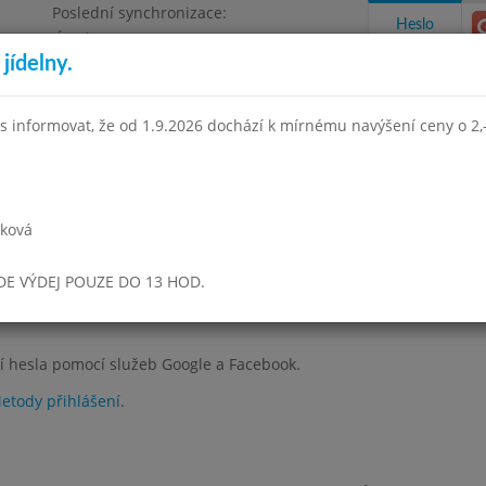
Poslední synchronizace:
Heslo
Úterý 21.7.2026 8:55
jídelny.
Omezení objednávek
e, Masarykova 450
s informovat, že od 1.9.2026 dochází k mírnému navýšení ceny o 2,-
takty a informace
Docházka
Aktivity
rková
UDE VÝDEJ POUZE DO 13 HOD.
, jehož přihlašovacím jménem je Váš e-mail. Poskytuje několik nový
í hesla pomocí služeb Google a Facebook.
etody přihlášení
.