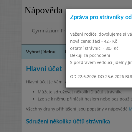
Nápověda
Zpráva pro strávníky od 
Gymnázium Františka Palackého, Neratovic
Vážení rodiče, dovolujeme si Vá
nová cena: žáci - 42,- Kč
ostatní strávníci - 80,- Kč
Vybrat jídelnu
Jídelní lístek
Historie
Kon
Děkuji za pochopení
S pozdravem vedoucí jídelny Ji
Hlavní účet
OD 22.6.2026-DO 25.6.2026 B
Hlavní účet je Vámi vytvořený účet na www.jidelna.cz
Můžete sdružovat několik ID účtů strávníka.
Lze se k němu přihlásit heslem nebo bez použit
Všechny druhy přihlášení jsou popsány v nápovědě
M
Sdružení několika účtů strávníka