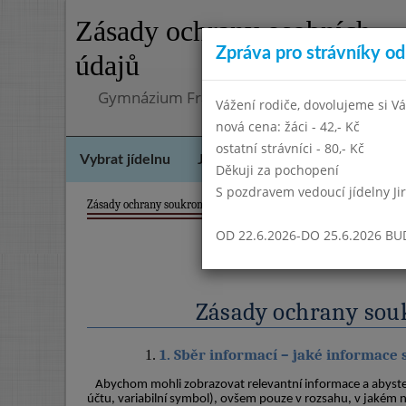
Zásady ochrany osobních
Zpráva pro strávníky od 
údajů
Gymnázium Františka Palackého, Neratovic
Vážení rodiče, dovolujeme si Vá
nová cena: žáci - 42,- Kč
ostatní strávníci - 80,- Kč
Vybrat jídelnu
Jídelní lístek
Historie
Kon
Děkuji za pochopení
S pozdravem vedoucí jídelny Ji
OD 22.6.2026-DO 25.6.2026 B