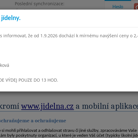
Poslední synchronizace:
Heslo
Úterý 21.7.2026 8:55
jídelny.
Omezení objednávek
e, Masarykova 450
s informovat, že od 1.9.2026 dochází k mírnému navýšení ceny o 2,-
takty a informace
Docházka
Aktivity
rková
UDE VÝDEJ POUZE DO 13 HOD.