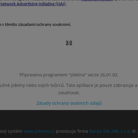
Připraveno programem "Jídelna" verze 26.01.02.
lušné jídelny nebo svých tvůrců. Tato aplikace je pouze zobrazuje 
zasahovat.
Zásady ochrany osobních údajů
ový systém
www.jidelna.cz
provozuje firma
Barda SW, HW, s.r.o.
© 2