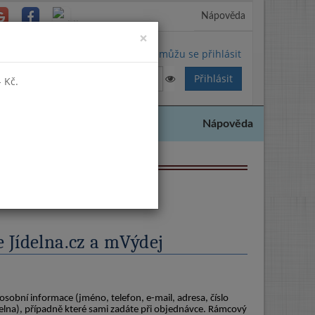
Nápověda
Close
×
Nemůžu se přihlásit
 Kč.
Nápověda