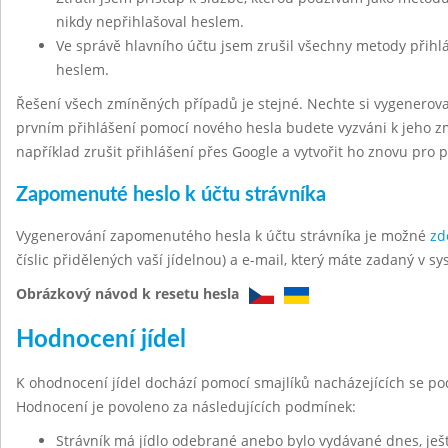
nikdy nepřihlašoval heslem.
Ve správě hlavního účtu jsem zrušil všechny metody přihl
heslem.
Řešení všech zmíněných případů je stejné. Nechte si vygenerov
prvním přihlášení pomocí nového hesla budete vyzváni k jeho z
například zrušit přihlášení přes Google a vytvořit ho znovu pro 
Zapomenuté heslo k účtu strávníka
Vygenerování zapomenutého hesla k účtu strávníka je možné
zd
číslic přidělených vaší jídelnou) a e-mail, který máte zadaný v sy
Obrázkový návod k resetu hesla
Hodnocení jídel
K ohodnocení jídel dochází pomocí smajlíků nacházejících se po
Hodnocení je povoleno za následujících podmínek:
Strávník má jídlo odebrané anebo bylo vydávané dnes, ješt