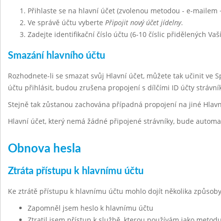
Přihlaste se na hlavní účet (zvolenou metodou - e-mailem 
Ve správě účtu vyberte
Připojit nový účet jídelny
.
Zadejte identifikační číslo účtu (6-10 číslic přidělených Vaš
Smazání hlavního účtu
Rozhodnete-li se smazat svůj Hlavní účet, můžete tak učinit ve 
účtu přihlásit, budou zrušena propojení s dílčími ID účty strávn
Stejně tak zůstanou zachována případná propojení na jiné Hlavn
Hlavní účet, který nemá žádné připojené strávníky, bude automa
Obnova hesla
Ztráta přístupu k hlavnímu účtu
Ke ztrátě přístupu k hlavnímu účtu mohlo dojít několika způsoby
Zapomněl jsem heslo k hlavnímu účtu
Ztratil jsem přístup k službě, kterou používám jako metodu