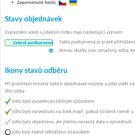
Zapomenuté heslo
Stavy objednávek
Zvýraznění voleb v jídelním lístku mají následující význam:
Takto podbarvená je právě přihlášen
Zeleně podbarvená
Ikonou obálky jsou označeny volby, kt
Ikony stavů odběru
Při prohlížení historie Vašich objednávek můžete u jídel vidět n
této volby.
Jídlo bylo vyzvednuto běžným způsobem.
Jídlo bylo vyzvednuto na žolík (např. pokud strávník neměl u 
Jídlo bylo objednáno, ale jídelna nezasílá data o vyzvednutí.
Jídlo bylo řádně odhlášeno strávníkem.