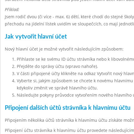
Příklad:
Jsem rodič dvou (či více - max. 6) dětí, které chodí do stejné škol
přechodu na jídelní lístek uvidím ve sloupečcích, co mají jednot
Jak vytvořit hlavní účet
Nový hlavní účet je možné vytvořit následujícím způsobem:
Přihlaste se ke svému ID účtu strávníka nebo k libovolnému
Přejděte do správy účtu (vpravo nahoře).
V části připojené účty klikněte na odkaz Vytvořit nový hlavn
Vyberte si, jakým způsobem se chcete k novému hlavnímu ú
kdykoliv změnit ve správě hlavního účtu.
Následujte pokyny průvodce vytvořením nového hlavního 
Připojení dalších účtů strávníka k hlavnímu účtu
Připojením několika účtů strávníka k hlavnímu účtu získáte mo
Připojení účtu strávníka k hlavnímu účtu provedete následujíc