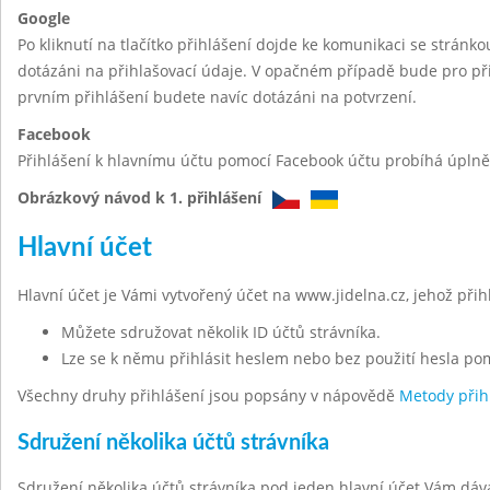
Google
Po kliknutí na tlačítko přihlášení dojde ke komunikaci se stránk
dotázáni na přihlašovací údaje. V opačném případě bude pro při
prvním přihlášení budete navíc dotázáni na potvrzení.
Facebook
Přihlášení k hlavnímu účtu pomocí Facebook účtu probíhá úplně 
Obrázkový návod k 1. přihlášení
Hlavní účet
Hlavní účet je Vámi vytvořený účet na www.jidelna.cz, jehož při
Můžete sdružovat několik ID účtů strávníka.
Lze se k němu přihlásit heslem nebo bez použití hesla po
Všechny druhy přihlášení jsou popsány v nápovědě
Metody přih
Sdružení několika účtů strávníka
Sdružení několika účtů strávníka pod jeden hlavní účet Vám dáv