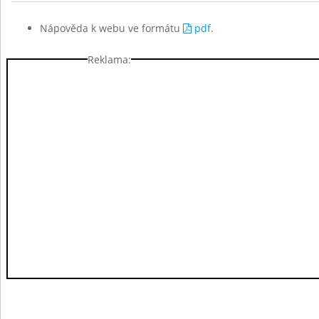
Nápověda k webu ve formátu
pdf
.
Reklama: