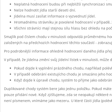
Neplatná hodnocení budou při nejbližší synchronizaci sm
Nelze hodnotit jídla starší deseti dní.
Jídelna musí zasílat informace o vyzvednutí jídel.
Hromadnému strávníku je povolené hodnocení v případě, 
Všichni strávníci mají stejnou sílu hlasu bez ohledu na po
Smajlík pod číslem chodu v minulosti odpovídá průměrnému hod
založených na předchozích hodnocení těchto součástí - zobrazu
Pro podrobnější informace ohledně hodnocení daného jídla pře
V případě, že jídelna změní svůj jídelní lístek v minulosti, může
Pokud dojde k vyplnění prázdného chodu, například polév
V případě odebrání existujícho chodu je smazáno jeho h
Když dojde k úpravě chodu, systém to přijme jako odebrán
Duplikované chody systém bere jako jednu položku. Pokud máte
pouze přidání nové. Když zjišťujeme, zda se neopakují některé ná
není písmenem, vnímáme jako mezeru. U které části jídla (polévk