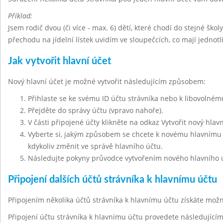
Příklad:
Jsem rodič dvou (či více - max. 6) dětí, které chodí do stejné škol
přechodu na jídelní lístek uvidím ve sloupečcích, co mají jednot
Jak vytvořit hlavní účet
Nový hlavní účet je možné vytvořit následujícím způsobem:
Přihlaste se ke svému ID účtu strávníka nebo k libovolnému
Přejděte do správy účtu (vpravo nahoře).
V části připojené účty klikněte na odkaz Vytvořit nový hlavn
Vyberte si, jakým způsobem se chcete k novému hlavnímu ú
kdykoliv změnit ve správě hlavního účtu.
Následujte pokyny průvodce vytvořením nového hlavního 
Připojení dalších účtů strávníka k hlavnímu účtu
Připojením několika účtů strávníka k hlavnímu účtu získáte mo
Připojení účtu strávníka k hlavnímu účtu provedete následujíc