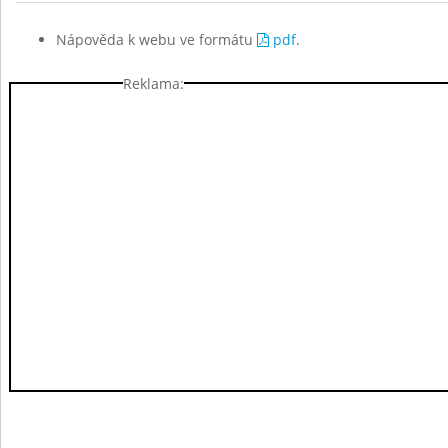
Nápověda k webu ve formátu
pdf
.
Reklama: