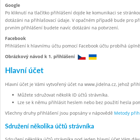
Google
Po kliknutí na tlačítko přihlášení dojde ke komunikaci se stránk
dotázáni na přihlašovací údaje. V opačném případě bude pro při
prvním přihlášení budete navíc dotázáni na potvrzení.
Facebook
Přihlášení k hlavnímu účtu pomocí Facebook účtu probíhá úplně 
Obrázkový návod k 1. přihlášení
Hlavní účet
Hlavní účet je Vámi vytvořený účet na www.jidelna.cz, jehož při
Můžete sdružovat několik ID účtů strávníka.
Lze se k němu přihlásit heslem nebo bez použití hesla po
Všechny druhy přihlášení jsou popsány v nápovědě
Metody přih
Sdružení několika účtů strávníka
Sdružení několika účtů strávníka pod jeden hlavní účet Vám dáv