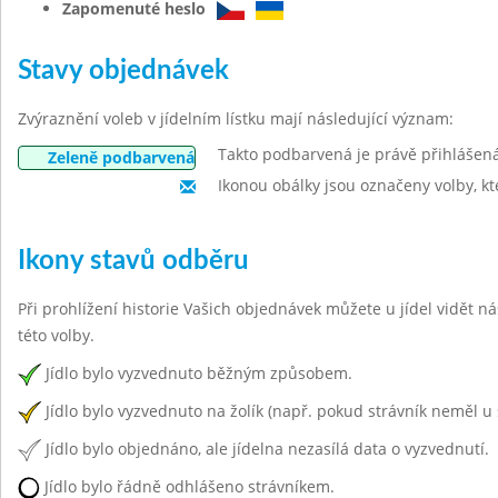
Zapomenuté heslo
Stavy objednávek
Zvýraznění voleb v jídelním lístku mají následující význam:
Takto podbarvená je právě přihlášen
Zeleně podbarvená
Ikonou obálky jsou označeny volby, kt
Ikony stavů odběru
Při prohlížení historie Vašich objednávek můžete u jídel vidět n
této volby.
Jídlo bylo vyzvednuto běžným způsobem.
Jídlo bylo vyzvednuto na žolík (např. pokud strávník neměl u 
Jídlo bylo objednáno, ale jídelna nezasílá data o vyzvednutí.
Jídlo bylo řádně odhlášeno strávníkem.