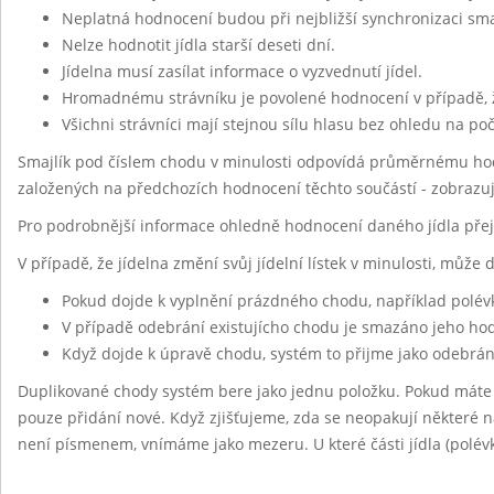
Neplatná hodnocení budou při nejbližší synchronizaci sm
Nelze hodnotit jídla starší deseti dní.
Jídelna musí zasílat informace o vyzvednutí jídel.
Hromadnému strávníku je povolené hodnocení v případě, 
Všichni strávníci mají stejnou sílu hlasu bez ohledu na po
Smajlík pod číslem chodu v minulosti odpovídá průměrnému hod
založených na předchozích hodnocení těchto součástí - zobrazu
Pro podrobnější informace ohledně hodnocení daného jídla pře
V případě, že jídelna změní svůj jídelní lístek v minulosti, může
Pokud dojde k vyplnění prázdného chodu, například polév
V případě odebrání existujícho chodu je smazáno jeho h
Když dojde k úpravě chodu, systém to přijme jako odebrán
Duplikované chody systém bere jako jednu položku. Pokud máte
pouze přidání nové. Když zjišťujeme, zda se neopakují některé ná
není písmenem, vnímáme jako mezeru. U které části jídla (polévk