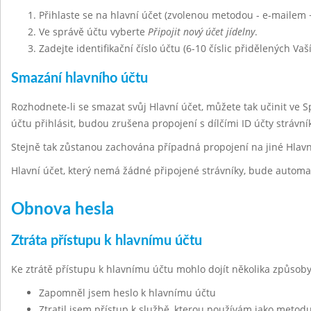
Přihlaste se na hlavní účet (zvolenou metodou - e-mailem 
Ve správě účtu vyberte
Připojit nový účet jídelny
.
Zadejte identifikační číslo účtu (6-10 číslic přidělených Vaš
Smazání hlavního účtu
Rozhodnete-li se smazat svůj Hlavní účet, můžete tak učinit ve 
účtu přihlásit, budou zrušena propojení s dílčími ID účty strávn
Stejně tak zůstanou zachována případná propojení na jiné Hlavn
Hlavní účet, který nemá žádné připojené strávníky, bude automa
Obnova hesla
Ztráta přístupu k hlavnímu účtu
Ke ztrátě přístupu k hlavnímu účtu mohlo dojít několika způsoby
Zapomněl jsem heslo k hlavnímu účtu
Ztratil jsem přístup k službě, kterou používám jako metodu