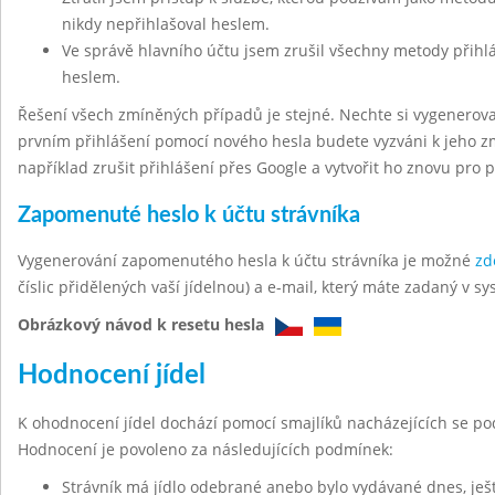
nikdy nepřihlašoval heslem.
Ve správě hlavního účtu jsem zrušil všechny metody přihl
heslem.
Řešení všech zmíněných případů je stejné. Nechte si vygenerov
prvním přihlášení pomocí nového hesla budete vyzváni k jeho z
například zrušit přihlášení přes Google a vytvořit ho znovu pro 
Zapomenuté heslo k účtu strávníka
Vygenerování zapomenutého hesla k účtu strávníka je možné
zd
číslic přidělených vaší jídelnou) a e-mail, který máte zadaný v sy
Obrázkový návod k resetu hesla
Hodnocení jídel
K ohodnocení jídel dochází pomocí smajlíků nacházejících se po
Hodnocení je povoleno za následujících podmínek:
Strávník má jídlo odebrané anebo bylo vydávané dnes, ješt