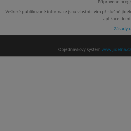
Připraveno progr
Veškeré publikované informace jsou vlastnictvím příslušné jídel
aplikace do n
Zásady 
Objednávkový systém
www.jidelna.c