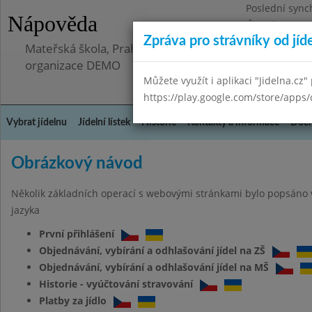
Poslední sync
Nápověda
Čtvrtek 23.10.
Zpráva pro strávníky od jíd
Mateřská škola, Praha 5 - Hlubočepy, Hlubočepská 90
organizace DEMO
Můžete využít i aplikaci "Jidelna.cz"
https://play.google.com/store/apps/
Vybrat jídelnu
Jídelní lístek
Historie
Kontakty a informace
Doch
Obrázkový návod
Několik základních operací s webovými stránkami bylo popsáno 
jazyka
První přihlášení
Objednávání, vybírání a odhlašování jídel na ZŠ
Objednávání, vybírání a odhlašování jídel na MŠ
Historie - vyúčtování stravování
Platby za jídlo