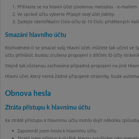
Přihlaste se na hlavní účet (zvolenou metodou - e-mailem 
Ve správě účtu vyberte
Připojit nový účet jídelny
.
Zadejte identifikační číslo účtu (6-10 číslic přidělených Vaš
Smazání hlavního účtu
Rozhodnete-li se smazat svůj Hlavní účet, můžete tak učinit ve 
účtu přihlásit, budou zrušena propojení s dílčími ID účty strávn
Stejně tak zůstanou zachována případná propojení na jiné Hlavn
Hlavní účet, který nemá žádné připojené strávníky, bude automa
Obnova hesla
Ztráta přístupu k hlavnímu účtu
Ke ztrátě přístupu k hlavnímu účtu mohlo dojít několika způsoby
Zapomněl jsem heslo k hlavnímu účtu
Ztratil jsem přístup k službě, kterou používám jako metodu