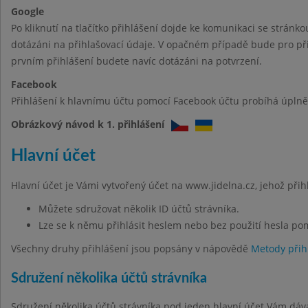
Google
Po kliknutí na tlačítko přihlášení dojde ke komunikaci se stránk
dotázáni na přihlašovací údaje. V opačném případě bude pro při
prvním přihlášení budete navíc dotázáni na potvrzení.
Facebook
Přihlášení k hlavnímu účtu pomocí Facebook účtu probíhá úplně 
Obrázkový návod k 1. přihlášení
Hlavní účet
Hlavní účet je Vámi vytvořený účet na www.jidelna.cz, jehož při
Můžete sdružovat několik ID účtů strávníka.
Lze se k němu přihlásit heslem nebo bez použití hesla po
Všechny druhy přihlášení jsou popsány v nápovědě
Metody přih
Sdružení několika účtů strávníka
Sdružení několika účtů strávníka pod jeden hlavní účet Vám dáv