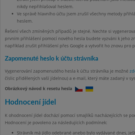
nikdy nepřihlašoval heslem.
Ve správě hlavního účtu jsem zrušil všechny metody přihl
heslem.
Řešení všech zmíněných případů je stejné. Nechte si vygenerov
prvním přihlášení pomocí nového hesla budete vyzváni k jeho z
například zrušit přihlášení přes Google a vytvořit ho znovu pro 
Zapomenuté heslo k účtu strávníka
Vygenerování zapomenutého hesla k účtu strávníka je možné
zd
číslic přidělených vaší jídelnou) a e-mail, který máte zadaný v sy
Obrázkový návod k resetu hesla
Hodnocení jídel
K ohodnocení jídel dochází pomocí smajlíků nacházejících se po
Hodnocení je povoleno za následujících podmínek:
Strávník má jídlo odebrané anebo bylo vydávané dnes, ješt