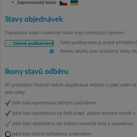
Zapomenuté heslo
Stavy objednávek
Zvýraznění voleb v jídelním lístku mají následující význam:
Takto podbarvená je právě přihlášen
Zeleně podbarvená
Ikonou obálky jsou označeny volby, kt
Ikony stavů odběru
Při prohlížení historie Vašich objednávek můžete u jídel vidět n
této volby.
Jídlo bylo vyzvednuto běžným způsobem.
Jídlo bylo vyzvednuto na žolík (např. pokud strávník neměl u 
Jídlo bylo objednáno, ale jídelna nezasílá data o vyzvednutí.
Jídlo bylo řádně odhlášeno strávníkem.