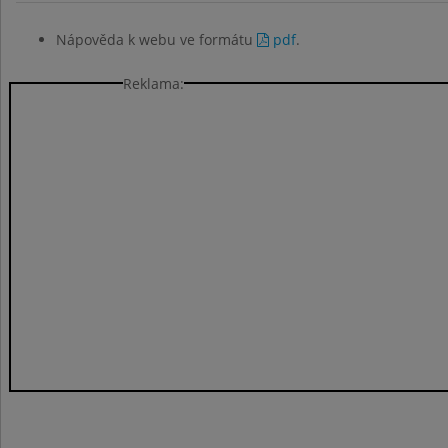
Nápověda k webu ve formátu
pdf
.
Reklama: