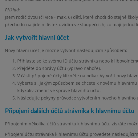
Příklad:
Jsem rodič dvou (či více - max. 6) dětí, které chodí do stejné škol
přechodu na jídelní lístek uvidím ve sloupečcích, co mají jednot
Jak vytvořit hlavní účet
Nový hlavní účet je možné vytvořit následujícím způsobem:
Přihlaste se ke svému ID účtu strávníka nebo k libovolnému
Přejděte do správy účtu (vpravo nahoře).
V části připojené účty klikněte na odkaz Vytvořit nový hlavn
Vyberte si, jakým způsobem se chcete k novému hlavnímu ú
kdykoliv změnit ve správě hlavního účtu.
Následujte pokyny průvodce vytvořením nového hlavního 
Připojení dalších účtů strávníka k hlavnímu účtu
Připojením několika účtů strávníka k hlavnímu účtu získáte mo
Připojení účtu strávníka k hlavnímu účtu provedete následujíc