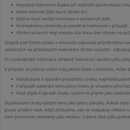
Neplatná hodnocení budou při nejbližší synchronizaci sm
Nelze hodnotit jídla starší deseti dní.
Jídelna musí zasílat informace o vyzvednutí jídel.
Hromadnému strávníku je povolené hodnocení v případě, 
Všichni strávníci mají stejnou sílu hlasu bez ohledu na po
Smajlík pod číslem chodu v minulosti odpovídá průměrnému hod
založených na předchozích hodnocení těchto součástí - zobrazu
Pro podrobnější informace ohledně hodnocení daného jídla pře
V případě, že jídelna změní svůj jídelní lístek v minulosti, může
Pokud dojde k vyplnění prázdného chodu, například polév
V případě odebrání existujícho chodu je smazáno jeho h
Když dojde k úpravě chodu, systém to přijme jako odebrán
Duplikované chody systém bere jako jednu položku. Pokud máte
pouze přidání nové. Když zjišťujeme, zda se neopakují některé ná
není písmenem, vnímáme jako mezeru. U které části jídla (polévk