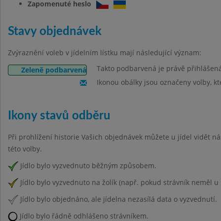
Zapomenuté heslo
Stavy objednávek
Zvýraznění voleb v jídelním lístku mají následující význam:
Takto podbarvená je právě přihlášen
Zeleně podbarvená
Ikonou obálky jsou označeny volby, kt
Ikony stavů odběru
Při prohlížení historie Vašich objednávek můžete u jídel vidět n
této volby.
Jídlo bylo vyzvednuto běžným způsobem.
Jídlo bylo vyzvednuto na žolík (např. pokud strávník neměl u 
Jídlo bylo objednáno, ale jídelna nezasílá data o vyzvednutí.
Jídlo bylo řádně odhlášeno strávníkem.