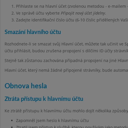
Přihlaste se na hlavní účet (zvolenou metodou - e-mailem 
Ve správě účtu vyberte
Připojit nový účet jídelny
.
Zadejte identifikační číslo účtu (6-10 číslic přidělených Vaš
Smazání hlavního účtu
Rozhodnete-li se smazat svůj Hlavní účet, můžete tak učinit ve 
účtu přihlásit, budou zrušena propojení s dílčími ID účty strávn
Stejně tak zůstanou zachována případná propojení na jiné Hlavn
Hlavní účet, který nemá žádné připojené strávníky, bude automa
Obnova hesla
Ztráta přístupu k hlavnímu účtu
Ke ztrátě přístupu k hlavnímu účtu mohlo dojít několika způsoby
Zapomněl jsem heslo k hlavnímu účtu
Ztratil jsem přístup k službě, kterou používám jako metodu