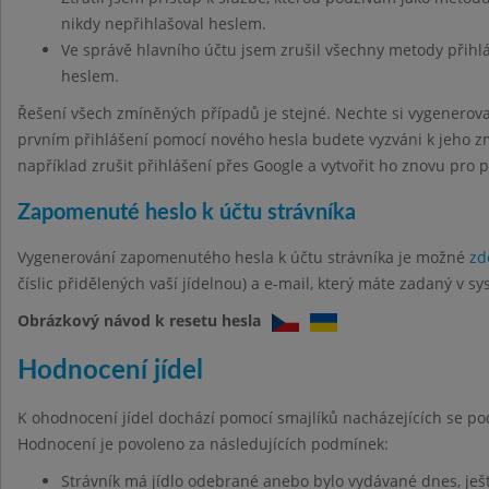
nikdy nepřihlašoval heslem.
Ve správě hlavního účtu jsem zrušil všechny metody přihl
heslem.
Řešení všech zmíněných případů je stejné. Nechte si vygenerov
prvním přihlášení pomocí nového hesla budete vyzváni k jeho z
například zrušit přihlášení přes Google a vytvořit ho znovu pro 
Zapomenuté heslo k účtu strávníka
Vygenerování zapomenutého hesla k účtu strávníka je možné
zd
číslic přidělených vaší jídelnou) a e-mail, který máte zadaný v sy
Obrázkový návod k resetu hesla
Hodnocení jídel
K ohodnocení jídel dochází pomocí smajlíků nacházejících se po
Hodnocení je povoleno za následujících podmínek:
Strávník má jídlo odebrané anebo bylo vydávané dnes, ješt