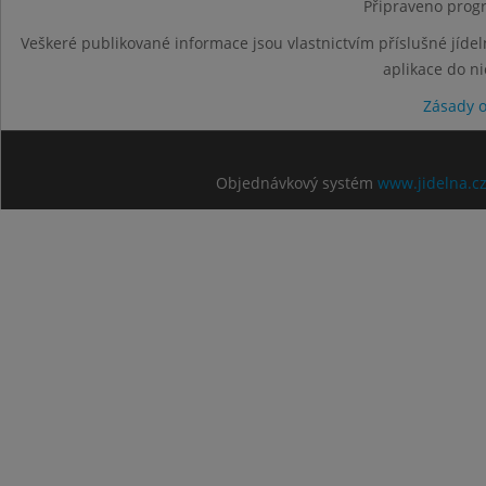
Připraveno progr
Veškeré publikované informace jsou vlastnictvím příslušné jídel
aplikace do n
Zásady 
Objednávkový systém
www.jidelna.c