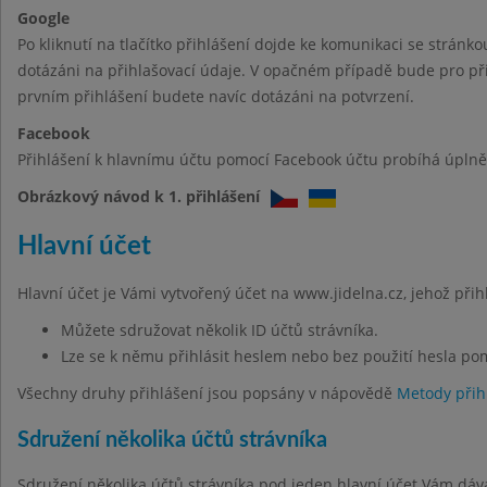
Google
Po kliknutí na tlačítko přihlášení dojde ke komunikaci se stránk
dotázáni na přihlašovací údaje. V opačném případě bude pro při
prvním přihlášení budete navíc dotázáni na potvrzení.
Facebook
Přihlášení k hlavnímu účtu pomocí Facebook účtu probíhá úplně 
Obrázkový návod k 1. přihlášení
Hlavní účet
Hlavní účet je Vámi vytvořený účet na www.jidelna.cz, jehož při
Můžete sdružovat několik ID účtů strávníka.
Lze se k němu přihlásit heslem nebo bez použití hesla po
Všechny druhy přihlášení jsou popsány v nápovědě
Metody přih
Sdružení několika účtů strávníka
Sdružení několika účtů strávníka pod jeden hlavní účet Vám dáv