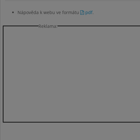
Nápověda k webu ve formátu
pdf
.
Reklama: