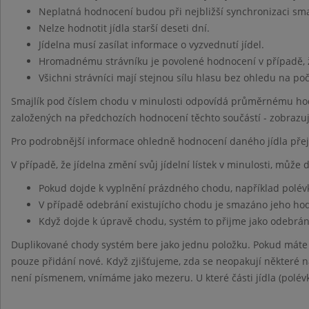
Neplatná hodnocení budou při nejbližší synchronizaci sm
Nelze hodnotit jídla starší deseti dní.
Jídelna musí zasílat informace o vyzvednutí jídel.
Hromadnému strávníku je povolené hodnocení v případě, 
Všichni strávníci mají stejnou sílu hlasu bez ohledu na po
Smajlík pod číslem chodu v minulosti odpovídá průměrnému hod
založených na předchozích hodnocení těchto součástí - zobrazu
Pro podrobnější informace ohledně hodnocení daného jídla pře
V případě, že jídelna změní svůj jídelní lístek v minulosti, může
Pokud dojde k vyplnění prázdného chodu, například polév
V případě odebrání existujícho chodu je smazáno jeho h
Když dojde k úpravě chodu, systém to přijme jako odebrán
Duplikované chody systém bere jako jednu položku. Pokud máte
pouze přidání nové. Když zjišťujeme, zda se neopakují některé ná
není písmenem, vnímáme jako mezeru. U které části jídla (polévk