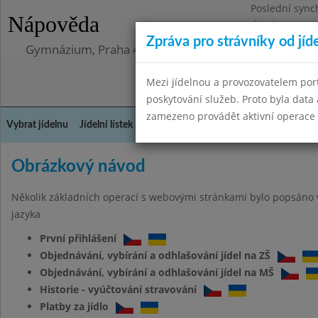
Poslední sync
Nápověda
Úterý 12.5.202
Zpráva pro strávníky od jíd
Gymnázium, Praha 4, Budějovická 680
Mezi jídelnou a provozovatelem por
poskytování služeb. Proto byla dat
zamezeno provádět aktivní operace (
Vybrat jídelnu
Jídelní lístek
Historie
Kontakty a informace
Doch
Obrázkový návod
Několik základních operací s webovými stránkami bylo popsáno 
jazyka
První přihlášení
Objednávání, vybírání a odhlašování jídel na ZŠ
Objednávání, vybírání a odhlašování jídel na MŠ
Historie - vyúčtování stravování
Platby za jídlo