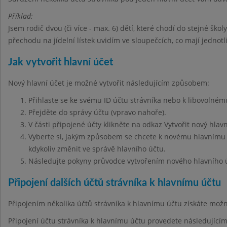
Příklad:
Jsem rodič dvou (či více - max. 6) dětí, které chodí do stejné škol
přechodu na jídelní lístek uvidím ve sloupečcích, co mají jednot
Jak vytvořit hlavní účet
Nový hlavní účet je možné vytvořit následujícím způsobem:
Přihlaste se ke svému ID účtu strávníka nebo k libovolnému
Přejděte do správy účtu (vpravo nahoře).
V části připojené účty klikněte na odkaz Vytvořit nový hlavn
Vyberte si, jakým způsobem se chcete k novému hlavnímu ú
kdykoliv změnit ve správě hlavního účtu.
Následujte pokyny průvodce vytvořením nového hlavního 
Připojení dalších účtů strávníka k hlavnímu účtu
Připojením několika účtů strávníka k hlavnímu účtu získáte mo
Připojení účtu strávníka k hlavnímu účtu provedete následujíc