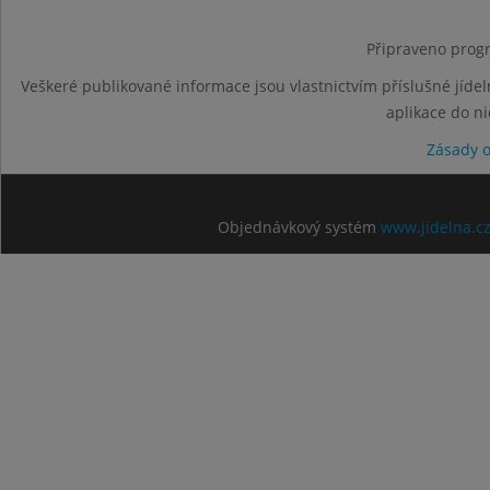
Připraveno progr
Veškeré publikované informace jsou vlastnictvím příslušné jídel
aplikace do n
Zásady 
Objednávkový systém
www.jidelna.c