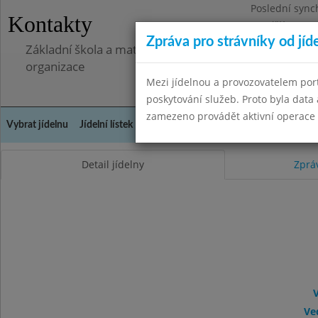
Poslední sync
Kontakty
Pondělí 7.7.20
Zpráva pro strávníky od jíd
Základní škola a mateřská škola Libá, okres Cheb, př
organizace
Mezi jídelnou a provozovatelem por
poskytování služeb. Proto byla dat
zamezeno provádět aktivní operace (
Vybrat jídelnu
Jídelní lístek
Historie
Kontakty a informace
Doch
Detail jídelny
Zprá
V
Ve