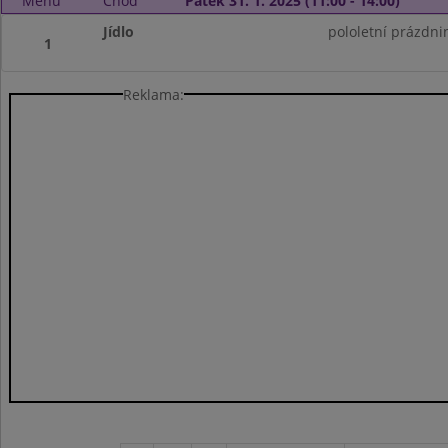
Menu
Chod
Pátek 31. 1. 2025 (11:00 - 14:00)
Jídlo
pololetní prázdni
1
Reklama: