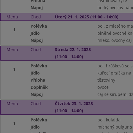
Příloha
jasmínová rýže
Nápoj
horký ovocný nápo
Menu
Chod
Úterý 21. 1. 2025 (11:00 - 14:00)
Polévka
pol. z mletého ma
1
Jídlo
plněné ovocné kn
Nápoj
mléko, ovocný čaj
Menu
Chod
Středa 22. 1. 2025
(11:00 - 14:00)
Polévka
pol. hrášková se 
1
Jídlo
kuřecí prsíčka na
Příloha
těstoviny
Doplněk
ovoce
Nápoj
čaj se sirupem, d
Menu
Chod
Čtvrtek 23. 1. 2025
(11:00 - 14:00)
Polévka
pol. kulajda
1
Jídlo
míchaný bulgur s