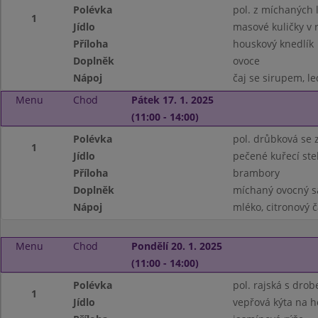
Polévka
pol. z míchaných 
1
Jídlo
masové kuličky v 
Příloha
houskový knedlík
Doplněk
ovoce
Nápoj
čaj se sirupem, le
Menu
Chod
Pátek 17. 1. 2025
(11:00 - 14:00)
Polévka
pol. drůbková se
1
Jídlo
pečené kuřecí st
Příloha
brambory
Doplněk
míchaný ovocný s
Nápoj
mléko, citronový č
Menu
Chod
Pondělí 20. 1. 2025
(11:00 - 14:00)
Polévka
pol. rajská s dro
1
Jídlo
vepřová kýta na 