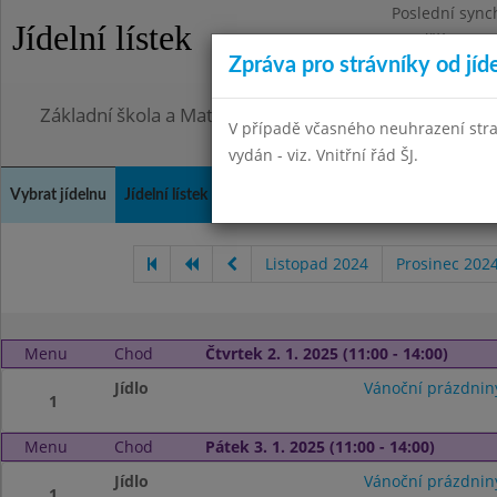
Poslední sync
Jídelní lístek
Pondělí 27.7.2
Zpráva pro strávníky od jíd
Omezení obje
Základní škola a Mateřská škola, Praha 4, Ohradní 49
V případě včasného neuhrazení str
vydán - viz. Vnitřní řád ŠJ.
Vybrat jídelnu
Jídelní lístek
Historie
Kontakty a informace
Doch
Listopad 2024
Prosinec 202
Menu
Chod
Čtvrtek 2. 1. 2025 (11:00 - 14:00)
Jídlo
Vánoční prázdnin
1
Menu
Chod
Pátek 3. 1. 2025 (11:00 - 14:00)
Jídlo
Vánoční prázdnin
1