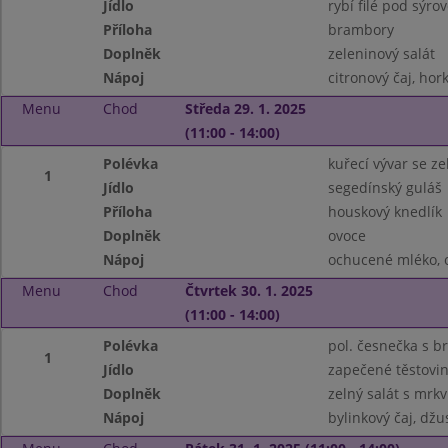
Jídlo
rybí filé pod sýro
Příloha
brambory
Doplněk
zeleninový salát
Nápoj
citronový čaj, hor
Menu
Chod
Středa 29. 1. 2025
(11:00 - 14:00)
Polévka
kuřecí vývar se z
1
Jídlo
segedínský guláš
Příloha
houskový knedlík
Doplněk
ovoce
Nápoj
ochucené mléko, 
Menu
Chod
Čtvrtek 30. 1. 2025
(11:00 - 14:00)
Polévka
pol. česnečka s 
1
Jídlo
zapečené těstovi
Doplněk
zelný salát s mrkv
Nápoj
bylinkový čaj, džu