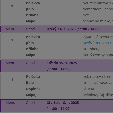
Polévka
pol. zeleninová s 
1
Jídlo
domažlické vepřo
Příloha
rýže
Nápoj
ochucené mléko, 
Menu
Chod
Úterý 14. 1. 2025 (11:00 - 14:00)
Polévka
vývar s játrovou 
1
Jídlo
hovězí maso na c
Příloha
brambory
Nápoj
horký ovocný nápo
Menu
Chod
Středa 15. 1. 2025
(11:00 - 14:00)
Polévka
pol. masová krém
1
Jídlo
hrachová kaše, v
Doplněk
okurka
Nápoj
bylinkový čaj, džu
Menu
Chod
Čtvrtek 16. 1. 2025
(11:00 - 14:00)