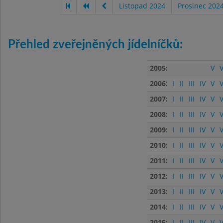
Listopad 2024
Prosinec 202
Přehled zveřejněných jídelníčků:
2005:
V
V
2006:
I
II
III
IV
V
V
2007:
I
II
III
IV
V
V
2008:
I
II
III
IV
V
V
2009:
I
II
III
IV
V
V
2010:
I
II
III
IV
V
V
2011:
I
II
III
IV
V
V
2012:
I
II
III
IV
V
V
2013:
I
II
III
IV
V
V
2014:
I
II
III
IV
V
V
2015:
I
II
III
IV
V
V