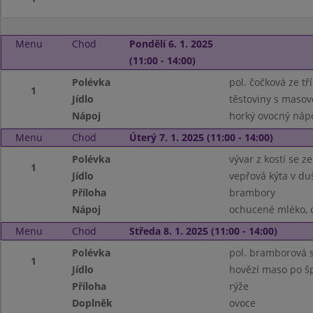
Menu
Chod
Pondělí 6. 1. 2025
(11:00 - 14:00)
Polévka
pol. čočková ze tř
1
Jídlo
těstoviny s maso
Nápoj
horký ovocný nápo
Menu
Chod
Úterý 7. 1. 2025 (11:00 - 14:00)
Polévka
vývar z kostí se 
1
Jídlo
vepřová kýta v du
Příloha
brambory
Nápoj
ochucené mléko, 
Menu
Chod
Středa 8. 1. 2025 (11:00 - 14:00)
Polévka
pol. bramborová 
1
Jídlo
hovězí maso po š
Příloha
rýže
Doplněk
ovoce