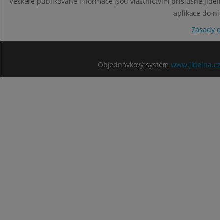
Veškeré publikované informace jsou vlastnictvím příslušné jídel
aplikace do n
Zásady 
Objednávkový systém
www.jidelna.c