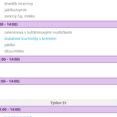
knedlík vícernný
jablko,tvaroh
ovocný čaj, mléko
00 - 14:00)
zeleninová s luštěninovými nudličkami
dukátové buchtičky s krémem
jablko
džus,mléko
:00 - 14:00)
:00 - 14:00)
Týden 51
1:00 - 14:00)