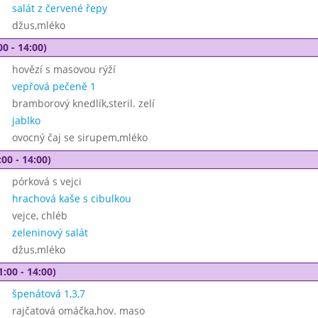
salát z červené řepy
džus,mléko
00 - 14:00)
hovězí s masovou rýží
vepřová pečeně 1
bramborový knedlík,steril. zelí
jablko
ovocný čaj se sirupem,mléko
00 - 14:00)
pórková s vejci
hrachová kaše s cibulkou
vejce, chléb
zeleninový salát
džus,mléko
1:00 - 14:00)
špenátová 1,3,7
rajčatová omáčka,hov. maso