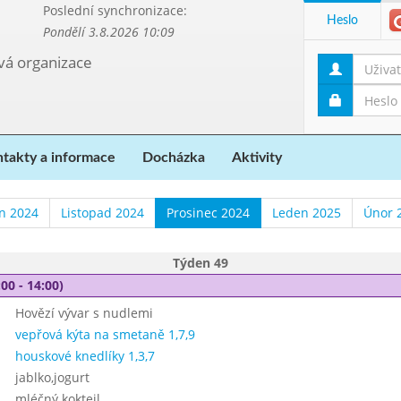
Poslední synchronizace:
Heslo
Pondělí 3.8.2026 10:09
ová organizace
takty a informace
Docházka
Aktivity
en 2024
Listopad 2024
Prosinec 2024
Leden 2025
Únor 
Týden 49
00 - 14:00)
Hovězí vývar s nudlemi
vepřová kýta na smetaně 1,7,9
houskové knedlíky 1,3,7
jablko,jogurt
mléčný koktejl