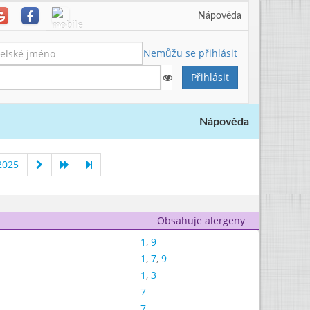
Nápověda
Nemůžu se přihlásit
Nápověda
2025
Obsahuje alergeny
1
,
9
1
,
7
,
9
1
,
3
7
7