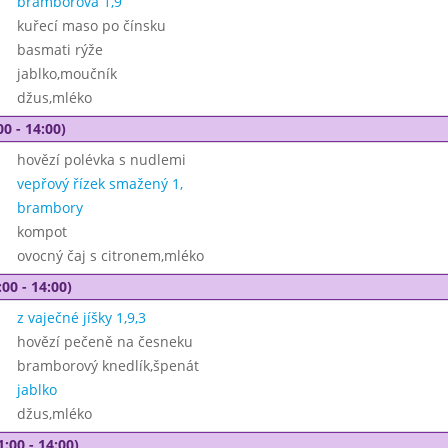
bramborová 1,9
kuřecí maso po čínsku
basmati rýže
jablko,moučník
džus,mléko
00 - 14:00)
hovězí polévka s nudlemi
vepřový řízek smažený 1,
brambory
kompot
ovocný čaj s citronem,mléko
00 - 14:00)
z vaječné jíšky 1,9,3
hovězí pečeně na česneku
bramborový knedlík,špenát
jablko
džus,mléko
1:00 - 14:00)