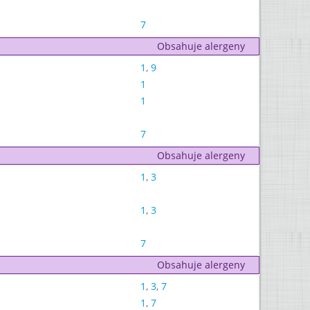
7
Obsahuje alergeny
1
,
9
1
1
7
Obsahuje alergeny
1
,
3
1
,
3
7
Obsahuje alergeny
1
,
3
,
7
1
,
7