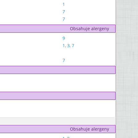
1
7
7
Obsahuje alergeny
9
1
,
3
,
7
7
Obsahuje alergeny