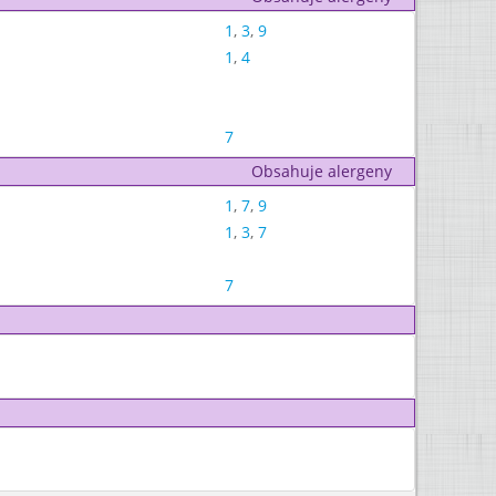
1
,
3
,
9
1
,
4
7
Obsahuje alergeny
1
,
7
,
9
1
,
3
,
7
7