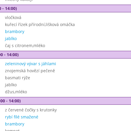
 - 14:00)
vločková
kuřecí řízek přírodní,lišková omáčka
brambory
jablko
čaj s citronem,mléko
0 - 14:00)
zeleninový vývar s jáhlami
znojemská hovězí pečeně
basmati rýže
jablko
džus,mléko
00 - 14:00)
z červené čočky s krutonky
rybí filé smažené
brambory
kompot