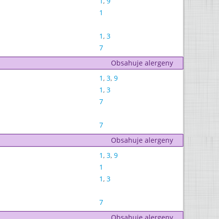
1
,
9
1
1
,
3
7
Obsahuje alergeny
1
,
3
,
9
1
,
3
7
7
Obsahuje alergeny
1
,
3
,
9
1
1
,
3
7
Obsahuje alergeny