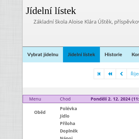
Jídelní lístek
Základní škola Aloise Klára Úštěk, příspěvk
Vybrat jídelnu
Jídelní lístek
Historie
Kon
Říj
Menu
Chod
Pondělí 2. 12. 2024 (11:
Polévka
Oběd
Jídlo
Příloha
Doplněk
Nápoj