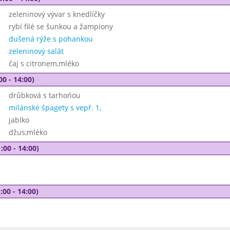
zeleninový vývar s knedlíčky
rybí filé se šunkou a žampiony
dušená rýže s pohankou
zeleninový salát
čaj s citronem,mléko
00 - 14:00)
drůbková s tarhońou
milánské špagety s vepř. 1,
jablko
džus,mléko
:00 - 14:00)
:00 - 14:00)