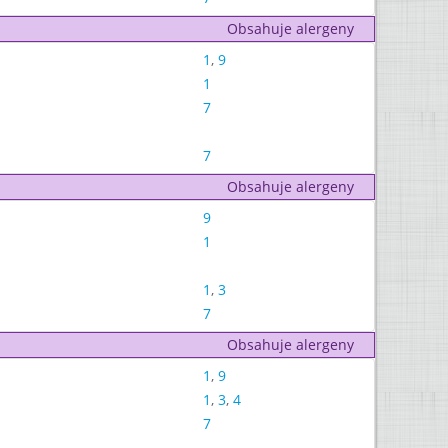
Obsahuje alergeny
1
,
9
1
7
7
Obsahuje alergeny
9
1
1
,
3
7
Obsahuje alergeny
1
,
9
1
,
3
,
4
7