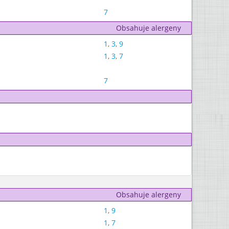
7
Obsahuje alergeny
1
,
3
,
9
1
,
3
,
7
7
Obsahuje alergeny
1
,
9
1
,
7