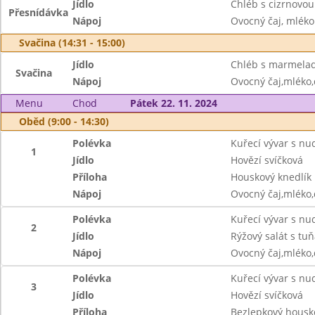
Jídlo
Chléb s cizrnovo
Přesnídávka
Nápoj
Ovocný čaj, mléko
Svačina (14:31 - 15:00)
Jídlo
Chléb s marmelad
Svačina
Nápoj
Ovocný čaj,mléko
Menu
Chod
Pátek 22. 11. 2024
Oběd (9:00 - 14:30)
Polévka
Kuřecí vývar s nu
1
Jídlo
Hovězí svíčková
Příloha
Houskový knedlík
Nápoj
Ovocný čaj,mléko
Polévka
Kuřecí vývar s nu
2
Jídlo
Rýžový salát s tu
Nápoj
Ovocný čaj,mléko
Polévka
Kuřecí vývar s nu
3
Jídlo
Hovězí svíčková
Příloha
Bezlepkový housk