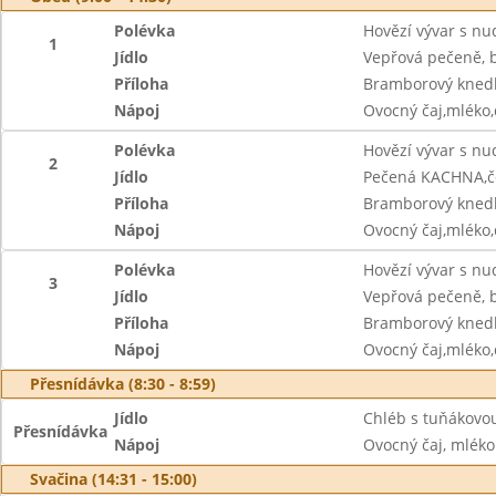
Polévka
Hovězí vývar s nu
1
Jídlo
Vepřová pečeně, bí
Příloha
Bramborový knedl
Nápoj
Ovocný čaj,mléko
Polévka
Hovězí vývar s nu
2
Jídlo
Pečená KACHNA,če
Příloha
Bramborový knedl
Nápoj
Ovocný čaj,mléko
Polévka
Hovězí vývar s nu
3
Jídlo
Vepřová pečeně, bí
Příloha
Bramborový knedl
Nápoj
Ovocný čaj,mléko
Přesnídávka (8:30 - 8:59)
Jídlo
Chléb s tuňákovo
Přesnídávka
Nápoj
Ovocný čaj, mléko
Svačina (14:31 - 15:00)