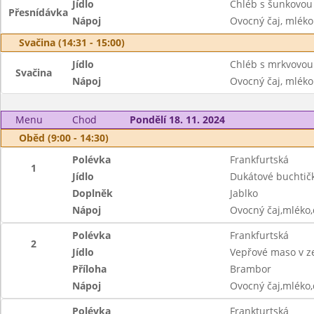
Jídlo
Chléb s šunkovou
Přesnídávka
Nápoj
Ovocný čaj, mléko
Svačina (14:31 - 15:00)
Jídlo
Chléb s mrkvovou
Svačina
Nápoj
Ovocný čaj, mléko
Menu
Chod
Pondělí 18. 11. 2024
Oběd (9:00 - 14:30)
Polévka
Frankfurtská
1
Jídlo
Dukátové buchtič
Doplněk
Jablko
Nápoj
Ovocný čaj,mléko
Polévka
Frankfurtská
2
Jídlo
Vepřové maso v z
Příloha
Brambor
Nápoj
Ovocný čaj,mléko
Polévka
Frankturtská