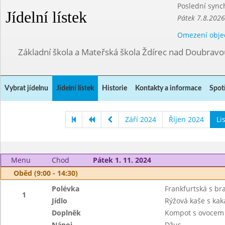
Poslední sync
Jídelní lístek
Pátek 7.8.2026
Omezení obje
Základní škola a Mateřská škola Ždírec nad Doubravo
Vybrat jídelnu
Jídelní lístek
Historie
Kontakty a informace
Spot
Září 2024
Říjen 2024
Li
Menu
Chod
Pátek 1. 11. 2024
Oběd (9:00 - 14:30)
Polévka
Frankfurtská s b
1
Jídlo
Rýžová kaše s ka
Doplněk
Kompot s ovocem
Nápoj
Džus