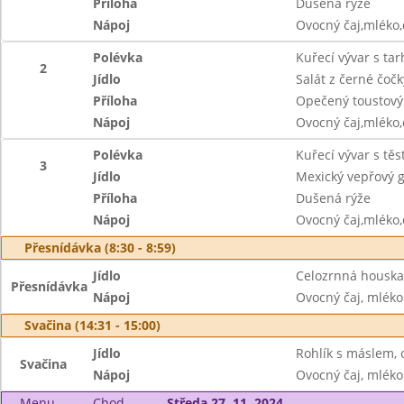
Příloha
Dušená rýže
Nápoj
Ovocný čaj,mléko
Polévka
Kuřecí vývar s ta
2
Jídlo
Salát z černé čočk
Příloha
Opečený toustový
Nápoj
Ovocný čaj,mléko
Polévka
Kuřecí vývar s těs
3
Jídlo
Mexický vepřový 
Příloha
Dušená rýže
Nápoj
Ovocný čaj,mléko
Přesnídávka (8:30 - 8:59)
Jídlo
Celozrnná houska 
Přesnídávka
Nápoj
Ovocný čaj, mléko
Svačina (14:31 - 15:00)
Jídlo
Rohlík s máslem, 
Svačina
Nápoj
Ovocný čaj, mléko
Menu
Chod
Středa 27. 11. 2024