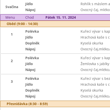
Jídlo
Rohlík s máslem a
Svačina
Nápoj
Ovocný čaj, mléko
Menu
Chod
Pátek 15. 11. 2024
Oběd (9:00 - 14:30)
Polévka
Kuřecí vývar s ka
1
Jídlo
Hrachová kaše s c
Doplněk
Kyselá okurka
Nápoj
Ovocný čaj,mléko
Polévka
Kuřecí vývar s ka
2
Jídlo
Žemlovka s jablky
Nápoj
Ovocný čaj,mléko
Polévka
Kuřecí vývar s b
3
Jídlo
Hrachová kaše s c
Doplněk
Kyselá okurka
Nápoj
Ovocný čaj,mléko
Přesnídávka (8:30 - 8:59)