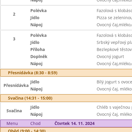
Polévka
Fazolová s klobás
2
Jídlo
Pizza se zelenino
Nápoj
Ovocný čaj,mléko
Polévka
Fazolová s klobás
3
Jídlo
Srbský vepřový pl
Příloha
Bezlepkové těstov
Doplněk
Ovocný jogurt
Nápoj
Ovocný čaj,mléko
Přesnídávka (8:30 - 8:59)
Jídlo
Bílý jogurt s ovoc
Přesnídávka
Nápoj
Ovocný čaj, mléko
Svačina (14:31 - 15:00)
Jídlo
Chléb s vaječnou
Svačina
Nápoj
Ovocný čaj, mléko
Menu
Chod
Čtvrtek 14. 11. 2024
Oběd (9:00 - 14:30)