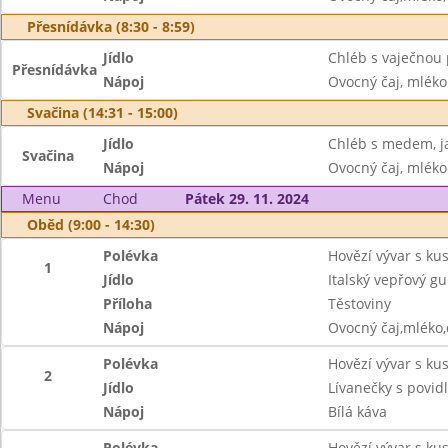
Přesnídávka (8:30 - 8:59)
Jídlo
Chléb s vaječnou 
Přesnídávka
Nápoj
Ovocný čaj, mléko
Svačina (14:31 - 15:00)
Jídlo
Chléb s medem, j
Svačina
Nápoj
Ovocný čaj, mléko
Menu
Chod
Pátek 29. 11. 2024
Oběd (9:00 - 14:30)
Polévka
Hovězí vývar s k
1
Jídlo
Italský vepřový gu
Příloha
Těstoviny
Nápoj
Ovocný čaj,mléko
Polévka
Hovězí vývar s k
2
Jídlo
Lívanečky s povidl
Nápoj
Bílá káva
Polévka
Hovězí vývar s k