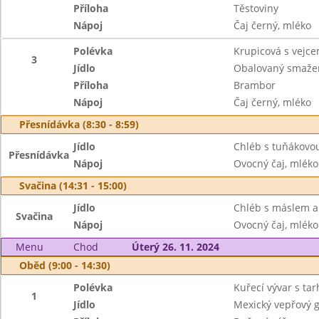
Příloha
Těstoviny
Nápoj
Čaj černý, mléko
Polévka
Krupicová s vejc
3
Jídlo
Obalovaný smažen
Příloha
Brambor
Nápoj
Čaj černý, mléko
Přesnídávka (8:30 - 8:59)
Jídlo
Chléb s tuňákovo
Přesnídávka
Nápoj
Ovocný čaj, mléko
Svačina (14:31 - 15:00)
Jídlo
Chléb s máslem 
Svačina
Nápoj
Ovocný čaj, mléko
Menu
Chod
Úterý 26. 11. 2024
Oběd (9:00 - 14:30)
Polévka
Kuřecí vývar s ta
1
Jídlo
Mexický vepřový 