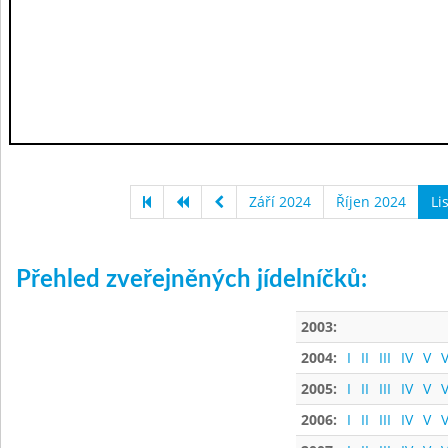
Září 2024
Říjen 2024
Li
Přehled zveřejněných jídelníčků:
2003:
2004:
I
II
III
IV
V
V
2005:
I
II
III
IV
V
V
2006:
I
II
III
IV
V
V