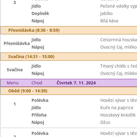
3
Jídlo
Pečené vdolky sy
Doplněk
Jablko
Nápoj
Bílá káva
Přesnídávka (8:30 - 8:59)
Jídlo
Celozrnná houska
Přesnídávka
Nápoj
Ovocný čaj, mléko
Svačina (14:31 - 15:00)
Jídlo
Tmavý chléb s ře
Svačina
Nápoj
Ovocný čaj, mléko
Menu
Chod
Čtvrtek 7. 11. 2024
Oběd (9:00 - 14:30)
Polévka
Hovězí vývar s tě
1
Jídlo
Kuře na paprice
Příloha
Houskový knedlík
Nápoj
Džus
Polévka
Hovězí vývar s tě
2