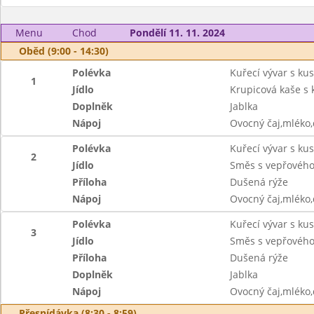
Menu
Chod
Pondělí 11. 11. 2024
Oběd (9:00 - 14:30)
Polévka
Kuřecí vývar s k
1
Jídlo
Krupicová kaše s
Doplněk
Jablka
Nápoj
Ovocný čaj,mléko
Polévka
Kuřecí vývar s k
2
Jídlo
Směs s vepřového
Příloha
Dušená rýže
Nápoj
Ovocný čaj,mléko
Polévka
Kuřecí vývar s ku
3
Jídlo
Směs s vepřového
Příloha
Dušená rýže
Doplněk
Jablka
Nápoj
Ovocný čaj,mléko
Přesnídávka (8:30 - 8:59)