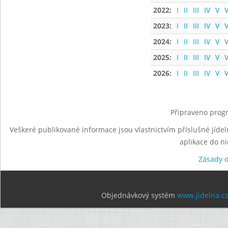
2022:
I
II
III
IV
V
V
2023:
I
II
III
IV
V
V
2024:
I
II
III
IV
V
V
2025:
I
II
III
IV
V
V
2026:
I
II
III
IV
V
V
Připraveno progr
Veškeré publikované informace jsou vlastnictvím příslušné jídel
aplikace do n
Zásady 
Objednávkový systém
www.jidelna.c