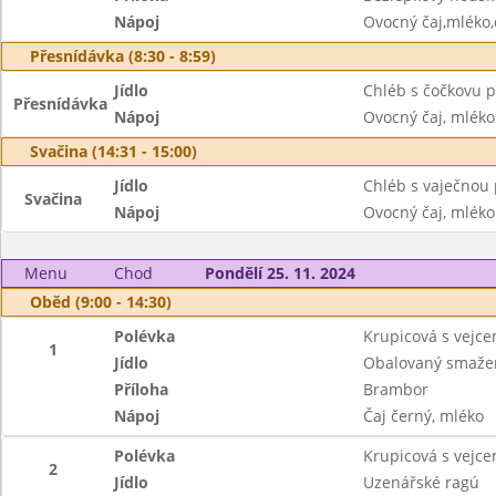
Nápoj
Ovocný čaj,mléko
Přesnídávka (8:30 - 8:59)
Jídlo
Chléb s čočkovu 
Přesnídávka
Nápoj
Ovocný čaj, mléko
Svačina (14:31 - 15:00)
Jídlo
Chléb s vaječnou
Svačina
Nápoj
Ovocný čaj, mléko
Menu
Chod
Pondělí 25. 11. 2024
Oběd (9:00 - 14:30)
Polévka
Krupicová s vejc
1
Jídlo
Obalovaný smažen
Příloha
Brambor
Nápoj
Čaj černý, mléko
Polévka
Krupicová s vejc
2
Jídlo
Uzenářské ragú