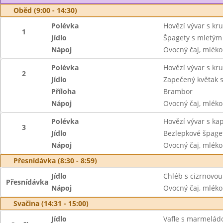
Oběd (9:00 - 14:30)
Polévka
Hovězí vývar s k
1
Jídlo
Špagety s mletý
Nápoj
Ovocný čaj, mléko
Polévka
Hovězí vývar s k
2
Jídlo
Zapečený květak 
Příloha
Brambor
Nápoj
Ovocný čaj, mléko
Polévka
Hovězí vývar s ka
3
Jídlo
Bezlepkové špage
Nápoj
Ovocný čaj, mléko
Přesnídávka (8:30 - 8:59)
Jídlo
Chléb s cizrnovo
Přesnídávka
Nápoj
Ovocný čaj, mléko
Svačina (14:31 - 15:00)
Jídlo
Vafle s marmeládo