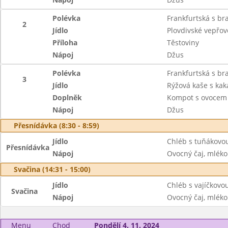
Polévka
Frankfurtská s b
2
Jídlo
Plovdivské vepřo
Příloha
Těstoviny
Nápoj
Džus
Polévka
Frankfurtská s b
3
Jídlo
Rýžová kaše s ka
Doplněk
Kompot s ovocem
Nápoj
Džus
Přesnídávka (8:30 - 8:59)
Jídlo
Chléb s tuňákovo
Přesnídávka
Nápoj
Ovocný čaj, mléko
Svačina (14:31 - 15:00)
Jídlo
Chléb s vajíčkovo
Svačina
Nápoj
Ovocný čaj, mléko
Menu
Chod
Pondělí 4. 11. 2024