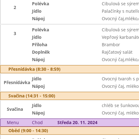
Polévka
Cibulová se sýre
2
Jídlo
Palačínky s nutell
Nápoj
Ovocný čaj,mléko
Polévka
Cibulová se sýre
3
Jídlo
Vepřový karbanát
Příloha
Brambor
Doplněk
Rajčatový salát
Nápoj
Ovocný čaj,mléko
Přesnídávka (8:30 - 8:59)
Jídlo
Ovocný tvaroh s pi
Přesnídávka
Nápoj
Ovocný čaj, mléko
Svačina (14:31 - 15:00)
Jídlo
chléb se šunkovo
Svačina
Nápoj
Ovocný čaj, mléko
Menu
Chod
Středa 20. 11. 2024
Oběd (9:00 - 14:30)