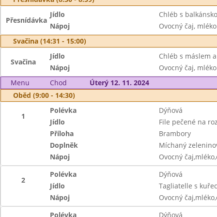
Jídlo
Chléb s balkánsko
Přesnídávka
Nápoj
Ovocný čaj, mléko
Svačina (14:31 - 15:00)
Jídlo
Chléb s máslem a
Svačina
Nápoj
Ovocný čaj, mléko
Menu
Chod
Úterý 12. 11. 2024
Oběd (9:00 - 14:30)
Polévka
Dýňová
1
Jídlo
File pečené na r
Příloha
Brambory
Doplněk
Míchaný zeleninov
Nápoj
Ovocný čaj,mléko
Polévka
Dýňová
2
Jídlo
Tagliatelle s ku
Nápoj
Ovocný čaj,mléko
Polévka
Dýňová