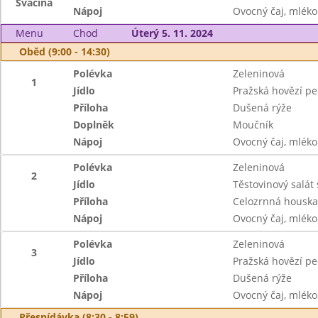
Svačina
Nápoj
Ovocný čaj, mléko
Menu
Chod
Úterý 5. 11. 2024
Oběd (9:00 - 14:30)
Polévka
Zeleninová
1
Jídlo
Pražská hovězí p
Příloha
Dušená rýže
Doplněk
Moučník
Nápoj
Ovocný čaj, mléko
Polévka
Zeleninová
2
Jídlo
Těstovinový salát
Příloha
Celozrnná houska
Nápoj
Ovocný čaj, mléko
Polévka
Zeleninová
3
Jídlo
Pražská hovězí p
Příloha
Dušená rýže
Nápoj
Ovocný čaj, mléko
Přesnídávka (8:30 - 8:59)