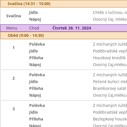
Svačina (14:31 - 15:00)
Jídlo
Chléb s lučinou, 
Svačina
Nápoj
Ovocný čaj, mléko
Menu
Chod
Čtvrtek 28. 11. 2024
Oběd (9:00 - 14:30)
Polévka
Z míchaných lušt
1
Jídlo
Poděbradské vep
Příloha
Houskový knedlík
Nápoj
Ovocný čaj,mléko
Polévka
Z míchaných lušt
2
Jídlo
Pečené kuřecí st
Příloha
Bramborový salát
Nápoj
Ovocný čaj,mléko
Polévka
Z míchaných lušt
3
Jídlo
Poděbradské vep
Příloha
Bezlepkový housk
Nápoj
Ovocný čaj,mléko