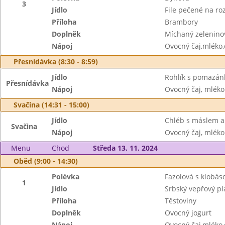
3
Jídlo
File pečené na r
Příloha
Brambory
Doplněk
Míchaný zeleninov
Nápoj
Ovocný čaj,mléko
Přesnídávka (8:30 - 8:59)
Jídlo
Rohlík s pomazán
Přesnídávka
Nápoj
Ovocný čaj, mléko
Svačina (14:31 - 15:00)
Jídlo
Chléb s máslem 
Svačina
Nápoj
Ovocný čaj, mléko
Menu
Chod
Středa 13. 11. 2024
Oběd (9:00 - 14:30)
Polévka
Fazolová s klobás
1
Jídlo
Srbský vepřový pl
Příloha
Těstoviny
Doplněk
Ovocný jogurt
Nápoj
Ovocný čaj,mléko