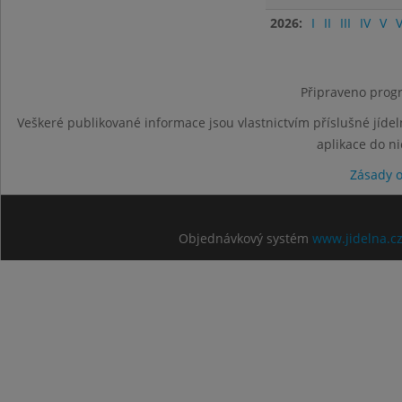
2026:
I
II
III
IV
V
V
Připraveno progr
Veškeré publikované informace jsou vlastnictvím příslušné jídel
aplikace do n
Zásady 
Objednávkový systém
www.jidelna.c