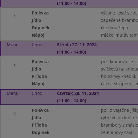
(11:00 - 14:00)
Polévka
vývar z kostí se z
1
Jídlo
zapečené brambo
Doplněk
červená řepa
Nápoj
mléko, multivitam
Menu
Chod
Středa 27. 11. 2024
(11:00 - 14:00)
Polévka
pol. kmínová se
1
Jídlo
svíčková na smet
Příloha
houskový knedlík
Nápoj
čaj se sirupem, le
Menu
Chod
Čtvrtek 28. 11. 2024
(11:00 - 14:00)
Polévka
pol. z vaječné jíš
1
Jídlo
rybí filé na kmíně
Příloha
brambory s másl
Doplněk
zeleninový salát