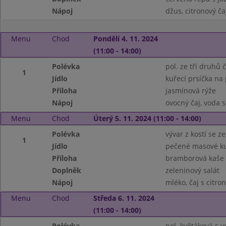
Nápoj
džus, citronový ča
Menu
Chod
Pondělí 4. 11. 2024
(11:00 - 14:00)
Polévka
pol. ze tří druhů 
1
Jídlo
kuřecí prsíčka na
Příloha
jasmínová rýže
Nápoj
ovocný čaj, voda 
Menu
Chod
Úterý 5. 11. 2024 (11:00 - 14:00)
Polévka
vývar z kostí se 
1
Jídlo
pečené masové ku
Příloha
bramborová kaše
Doplněk
zeleninový salát
Nápoj
mléko, čaj s citr
Menu
Chod
Středa 6. 11. 2024
(11:00 - 14:00)
Polévka
pol. květáková s 