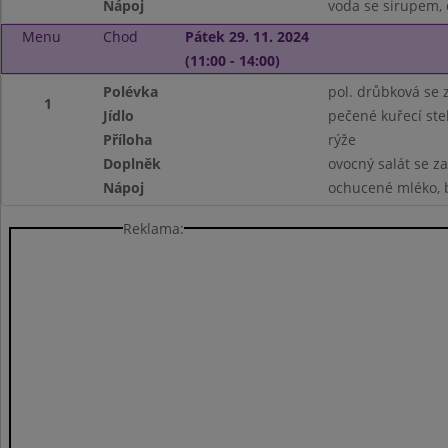
Nápoj
voda se sirupem, 
Menu
Chod
Pátek 29. 11. 2024
(11:00 - 14:00)
Polévka
pol. drůbková se
1
Jídlo
pečené kuřecí st
Příloha
rýže
Doplněk
ovocný salát se 
Nápoj
ochucené mléko, b
Reklama: