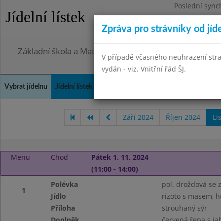
Poslední sync
Jídelní lístek
Pondělí 27.7.2
Zpráva pro strávníky od jíd
Omezení obje
Základní škola a Mateřská škola, Praha 4, Ohradní 49
V případě včasného neuhrazení str
vydán - viz. Vnitřní řád ŠJ.
Vybrat jídelnu
Jídelní lístek
Historie
Kontakty a informace
Doch
Září 2024
Říjen 2024
Li
Menu
Chod
Pátek 1. 11. 2024
(11:00 - 14:00)
Polévka
pol. drožďová se z
1
Jídlo
rizoto s masem, 
Příloha
strouhaný sýr
Doplněk
červená řepa s ja