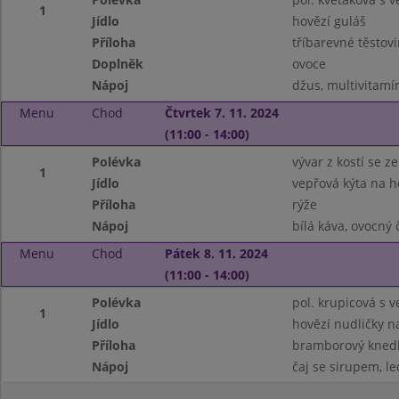
1
Jídlo
hovězí guláš
Příloha
tříbarevné těstov
Doplněk
ovoce
Nápoj
džus, multivitamí
Menu
Chod
Čtvrtek 7. 11. 2024
(11:00 - 14:00)
Polévka
vývar z kostí se 
1
Jídlo
vepřová kýta na 
Příloha
rýže
Nápoj
bílá káva, ovocný 
Menu
Chod
Pátek 8. 11. 2024
(11:00 - 14:00)
Polévka
pol. krupicová s v
1
Jídlo
hovězí nudličky n
Příloha
bramborový knedl
Nápoj
čaj se sirupem, le