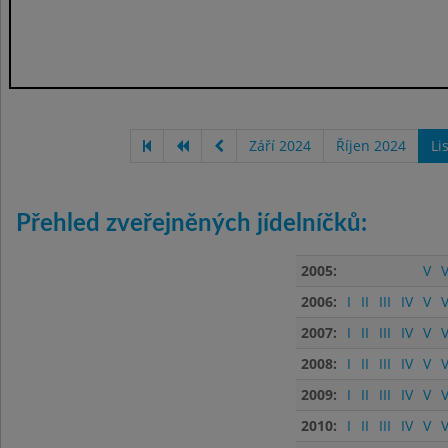
Září 2024
Říjen 2024
Li
Přehled zveřejněných jídelníčků:
2005:
V
V
2006:
I
II
III
IV
V
V
2007:
I
II
III
IV
V
V
2008:
I
II
III
IV
V
V
2009:
I
II
III
IV
V
V
2010:
I
II
III
IV
V
V