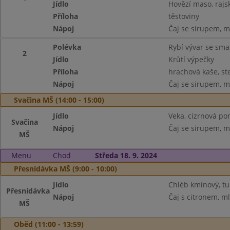
Jídlo
Hovězí maso, raj
Příloha
těstoviny
Nápoj
Čaj se sirupem, m
Polévka
Rybí vývar se sm
2
Jídlo
Krůtí výpečky
Příloha
hrachová kaše, ste
Nápoj
Čaj se sirupem, m
Svačina MŠ (14:00 - 15:00)
Jídlo
Veka, cizrnová po
Svačina
Nápoj
Čaj se sirupem, m
MŠ
Menu
Chod
Středa 18. 9. 2024
Přesnídávka MŠ (9:00 - 10:00)
Jídlo
Chléb kmínový, t
Přesnídávka
Nápoj
Čaj s citronem, m
MŠ
Oběd (11:00 - 13:59)