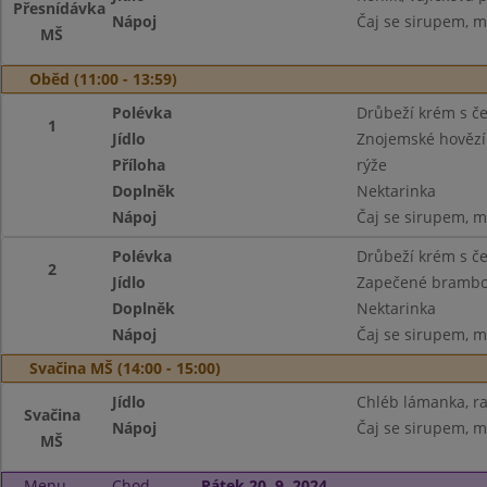
Přesnídávka
Nápoj
Čaj se sirupem, m
MŠ
Oběd (11:00 - 13:59)
Polévka
Drůbeží krém s č
1
Jídlo
Znojemské hověz
Příloha
rýže
Doplněk
Nektarinka
Nápoj
Čaj se sirupem, m
Polévka
Drůbeží krém s č
2
Jídlo
Zapečené brambory
Doplněk
Nektarinka
Nápoj
Čaj se sirupem, m
Svačina MŠ (14:00 - 15:00)
Jídlo
Chléb lámanka, ra
Svačina
Nápoj
Čaj se sirupem, m
MŠ
Menu
Chod
Pátek 20. 9. 2024