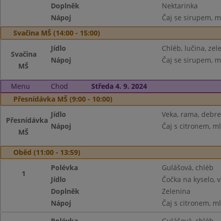
Doplněk
Nektarinka
Nápoj
Čaj se sirupem, m
Svačina MŠ (14:00 - 15:00)
Jídlo
Chléb, lučina, zel
Svačina
Nápoj
Čaj se sirupem, m
MŠ
Menu
Chod
Středa 4. 9. 2024
Přesnídávka MŠ (9:00 - 10:00)
Jídlo
Veka, rama, debre
Přesnídávka
Nápoj
Čaj s citronem, m
MŠ
Oběd (11:00 - 13:59)
Polévka
Gulášová, chléb
1
Jídlo
Čočka na kyselo, 
Doplněk
Zelenina
Nápoj
Čaj s citronem, m
Polévka
Gulášová, chléb