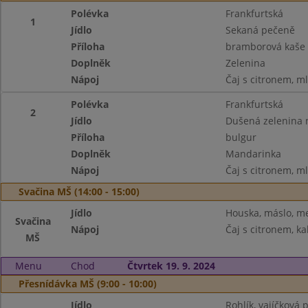
Polévka
Frankfurtská
1
Jídlo
Sekaná pečeně
Příloha
bramborová kaše
Doplněk
Zelenina
Nápoj
Čaj s citronem, m
Polévka
Frankfurtská
2
Jídlo
Dušená zelenina 
Příloha
bulgur
Doplněk
Mandarinka
Nápoj
Čaj s citronem, m
Svačina MŠ (14:00 - 15:00)
Jídlo
Houska, máslo, m
Svačina
Nápoj
Čaj s citronem, ka
MŠ
Menu
Chod
Čtvrtek 19. 9. 2024
Přesnídávka MŠ (9:00 - 10:00)
Jídlo
Rohlík, vajíčková