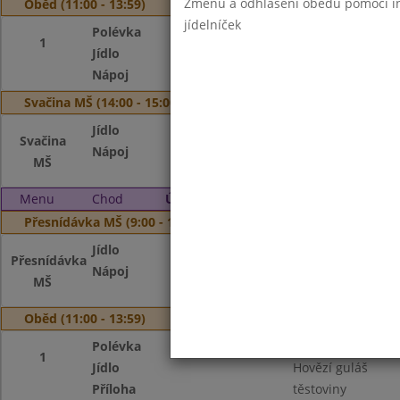
Změnu a odhlášení obědů pomocí int
Oběd (11:00 - 13:59)
jídelníček
Polévka
Slepičí vývar se z
1
Jídlo
Rizoto s vepřovým
Nápoj
Čaj s citronem, m
Svačina MŠ (14:00 - 15:00)
Jídlo
Pudink, ovoce
Svačina
Nápoj
Čaj s citronem, m
MŠ
Menu
Chod
Úterý 3. 9. 2024
Přesnídávka MŠ (9:00 - 10:00)
Jídlo
Houska, máslo, ov
Přesnídávka
Nápoj
Čaj se sirupem, k
MŠ
Oběd (11:00 - 13:59)
Polévka
Zeleninová
1
Jídlo
Hovězí guláš
Příloha
těstoviny