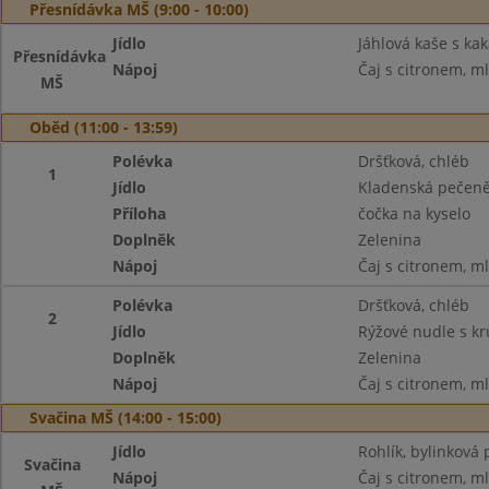
Přesnídávka MŠ (9:00 - 10:00)
Jídlo
Jáhlová kaše s ka
Přesnídávka
Nápoj
Čaj s citronem, m
MŠ
Oběd (11:00 - 13:59)
Polévka
Dršťková, chléb
1
Jídlo
Kladenská pečen
Příloha
čočka na kyselo
Doplněk
Zelenina
Nápoj
Čaj s citronem, m
Polévka
Dršťková, chléb
2
Jídlo
Rýžové nudle s k
Doplněk
Zelenina
Nápoj
Čaj s citronem, m
Svačina MŠ (14:00 - 15:00)
Jídlo
Rohlík, bylinková
Svačina
Nápoj
Čaj s citronem, m