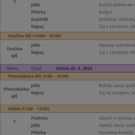
2
Jídlo
Kuřecí stehno ve v
Příloha
bulgur
Doplněk
Zelenina, míchan
Nápoj
Čaj s citronem, m
Svačina MŠ (14:00 - 15:00)
Jídlo
Houska, tvarohov
Svačina
Nápoj
Čaj s citronem, m
MŠ
Menu
Chod
Středa 25. 9. 2024
Přesnídávka MŠ (9:00 - 10:00)
Jídlo
Rohlík, rama, plát
Přesnídávka
Nápoj
Čaj se sirupem, m
MŠ
Oběd (11:00 - 13:59)
Polévka
Slepičí s rýžovou
1
Jídlo
Hovězí maso, sví
Příloha
houskový knedlík