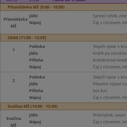
Přesnídávka MŠ (9:00 - 10:00)
Jídlo
Sýrový rohlík, zel
Přesnídávka
Nápoj
Čaj s citronem, m
MŠ
Oběd (11:00 - 13:59)
Polévka
Slepičí vývar s kr
1
Jídlo
Králík po staroče
Příloha
bramborový knedl
Nápoj
Čaj s citronem, m
Polévka
Slepičí vývar s kr
2
Jídlo
Pikantní sojové nu
Příloha
kus kus
Nápoj
Čaj s citronem, m
Svačina MŠ (14:00 - 15:00)
Jídlo
Pribináček, ovoce
Svačina
Nápoj
Čaj s citronem, m
MŠ