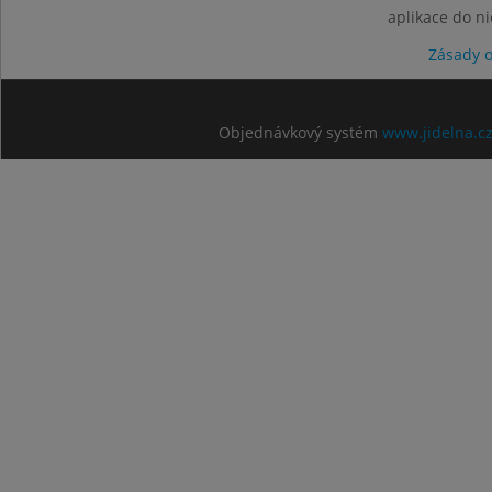
aplikace do n
Zásady 
Objednávkový systém
www.jidelna.c