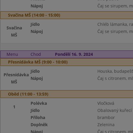
Nápoj
Čaj se sirupem, m
Svačina MŠ (14:00 - 15:00)
Jídlo
Chléb lámanka, ra
Svačina
Nápoj
Čaj se sirupem, m
MŠ
Menu
Chod
Pondělí 16. 9. 2024
Přesnídávka MŠ (9:00 - 10:00)
Jídlo
Houska, budapešť
Přesnídávka
Nápoj
Čaj s citronem, m
MŠ
Oběd (11:00 - 13:59)
Polévka
Vločková
1
Jídlo
Obalovaný kuřecí 
Příloha
brambor
Doplněk
Zelenina
Nápoj
Čaj s citronem, m