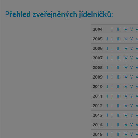
Přehled zveřejněných jídelníčků:
2004:
II
III
IV
V
V
2005:
I
II
III
IV
V
V
2006:
I
II
III
IV
V
V
2007:
I
II
III
IV
V
V
2008:
I
II
III
IV
V
V
2009:
I
II
III
IV
V
V
2010:
I
II
III
IV
V
V
2011:
I
II
III
IV
V
V
2012:
I
II
III
IV
V
V
2013:
I
II
III
IV
V
V
2014:
I
II
III
IV
V
V
2015:
I
II
III
IV
V
V