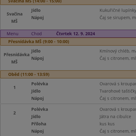
Svačina MŠ (14:00 - 15:00)
Jídlo
Kukuřičné lupínky
Svačina
Nápoj
Čaj se sirupem, m
MŠ
Menu
Chod
Čtvrtek 12. 9. 2024
Přesnídávka MŠ (9:00 - 10:00)
Jídlo
Kmínový chléb, m
Přesnídávka
Nápoj
Čaj s citronem, m
MŠ
Oběd (11:00 - 13:59)
Polévka
Ovarová s kroupa
1
Jídlo
Tvarohové taštičk
Nápoj
Čaj s citronem, m
Polévka
Ovarová s kroupa
2
Jídlo
Játra na cibulce
Příloha
kus kus
Nápoj
Čaj s citronem, m