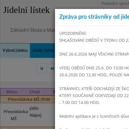
Poslední sync
Jídelní lístek
Úterý 28.7.202
Zpráva pro strávníky od jíd
Omezení obje
Základní škola a Mateřská škola Dr. Edvarda Beneše, 
UPOZORNĚNÍ:
DHLAŠOVÁNÍ OBĚDŮ V TÝDNU OD 22.6
Vybrat jídelnu
Jídelní lístek
Historie
Kontakty a informace
Doch
DNE 26.6.2026 MAJÍ VŠICHNI STRÁV
vÝDEJ OBĚDŮ DNE 25.6. DO 13,00 H
Červenec 2024
Srpen 2024
26.6.2026 DO 12,30 HOD., POUZE 
STRÁVNÍCI, KTEŘÍ ODCHÁZEJÍ ZE ŠKO
Menu
Chod
Pondělí 2. 9. 2024
KTERÝ SOUČASNĚ ODEVZDAJÍ OD 22.
Přesnídávka MŠ (9:00 - 10:00)
- 7.00 DO 14.00 HOD.
Jídlo
Chléb, tvarohová 
Přesnídávka
Nápoj
Čaj s citronem, m
Mobilní aplikace je z licenčních d
MŠ