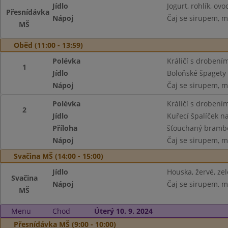
Jídlo
Jogurt, rohlík, ovo
Přesnídávka
Nápoj
Čaj se sirupem, m
MŠ
Oběd (11:00 - 13:59)
Polévka
Králičí s drobení
1
Jídlo
Boloňské špagety
Nápoj
Čaj se sirupem, m
Polévka
Králičí s drobení
2
Jídlo
Kuřecí špalíček 
Příloha
šťouchaný brambo
Nápoj
Čaj se sirupem, m
Svačina MŠ (14:00 - 15:00)
Jídlo
Houska, žervé, ze
Svačina
Nápoj
Čaj se sirupem, m
MŠ
Menu
Chod
Úterý 10. 9. 2024
Přesnídávka MŠ (9:00 - 10:00)