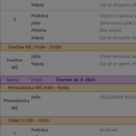
Nápoj
Čaj se sirupem, m
Polévka
Slepičí s rýžovou
2
Jídlo
Zeleninový salát 
Příloha
bílé pečivo
Nápoj
Čaj se sirupem, m
Svačina MŠ (14:00 - 15:00)
Jídlo
Chléb lámanka, k
Svačina
Nápoj
Čaj se sirupem, m
MŠ
Menu
Chod
Čtvrtek 26. 9. 2024
Přesnídávka MŠ (9:00 - 10:00)
Jídlo
CELODENNÍ VÝLE
Přesnídávka
MŠ
Oběd (11:00 - 13:59)
Polévka
Hrstková
1