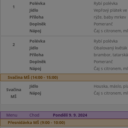
Polévka
Rybí polévka
1
Jídlo
Vepřový plátek ve 
Příloha
rýže, baby mrkev
Doplněk
Pomeranč
Nápoj
Čaj s citronem, m
Polévka
Rybí polévka
2
Jídlo
Obalovaný květák
Příloha
brambor, tatarsk
Doplněk
Pomeranč
Nápoj
Čaj s citronem, m
Svačina MŠ (14:00 - 15:00)
Jídlo
Houska, máslo, plá
Svačina
Nápoj
Čaj s citronem, m
MŠ
Menu
Chod
Pondělí 9. 9. 2024
Přesnídávka MŠ (9:00 - 10:00)