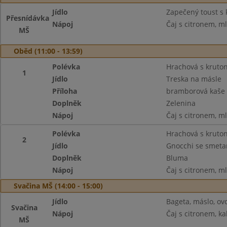
Jídlo
Zapečený toust s 
Přesnídávka
Nápoj
Čaj s citronem, m
MŠ
Oběd (11:00 - 13:59)
Polévka
Hrachová s kruto
1
Jídlo
Treska na másle
Příloha
bramborová kaše
Doplněk
Zelenina
Nápoj
Čaj s citronem, m
Polévka
Hrachová s kruto
2
Jídlo
Gnocchi se smeta
Doplněk
Bluma
Nápoj
Čaj s citronem, m
Svačina MŠ (14:00 - 15:00)
Jídlo
Bageta, máslo, ov
Svačina
Nápoj
Čaj s citronem, ka
MŠ