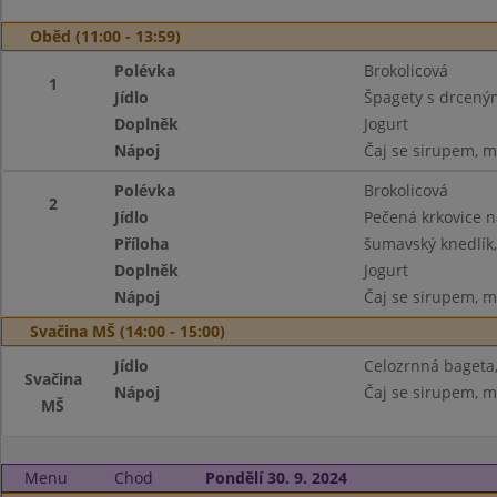
Oběd (11:00 - 13:59)
Polévka
Brokolicová
1
Jídlo
Špagety s drceným
Doplněk
Jogurt
Nápoj
Čaj se sirupem, m
Polévka
Brokolicová
2
Jídlo
Pečená krkovice 
Příloha
šumavský knedlík
Doplněk
Jogurt
Nápoj
Čaj se sirupem, m
Svačina MŠ (14:00 - 15:00)
Jídlo
Celozrnná bageta
Svačina
Nápoj
Čaj se sirupem, m
MŠ
Menu
Chod
Pondělí 30. 9. 2024