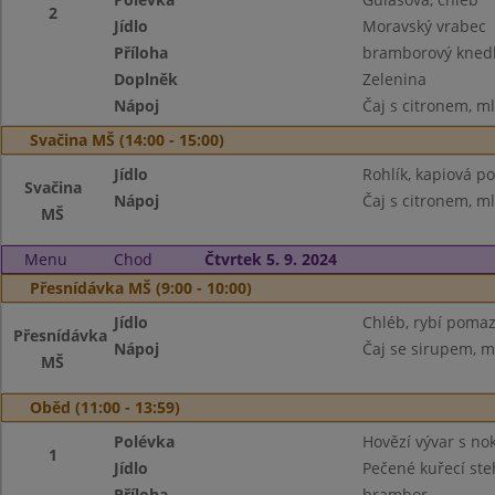
2
Jídlo
Moravský vrabec
Příloha
bramborový knedlí
Doplněk
Zelenina
Nápoj
Čaj s citronem, m
Svačina MŠ (14:00 - 15:00)
Jídlo
Rohlík, kapiová p
Svačina
Nápoj
Čaj s citronem, m
MŠ
Menu
Chod
Čtvrtek 5. 9. 2024
Přesnídávka MŠ (9:00 - 10:00)
Jídlo
Chléb, rybí pomaz
Přesnídávka
Nápoj
Čaj se sirupem, m
MŠ
Oběd (11:00 - 13:59)
Polévka
Hovězí vývar s no
1
Jídlo
Pečené kuřecí st
Příloha
brambor