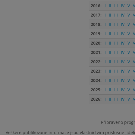
2016:
I
II
III
IV
V
V
2017:
I
II
III
IV
V
V
2018:
I
II
III
IV
V
V
2019:
I
II
III
IV
V
V
2020:
I
II
III
IV
V
V
2021:
I
II
III
IV
V
V
2022:
I
II
III
IV
V
V
2023:
I
II
III
IV
V
V
2024:
I
II
III
IV
V
V
2025:
I
II
III
IV
V
V
2026:
I
II
III
IV
V
V
Připraveno progr
Veškeré publikované informace jsou vlastnictvím příslušné jídel