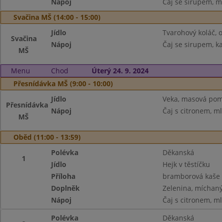
Nápoj
Čaj se sirupem, m
Svačina MŠ (14:00 - 15:00)
Jídlo
Tvarohový koláč, 
Svačina
Nápoj
Čaj se sirupem, k
MŠ
Menu
Chod
Úterý 24. 9. 2024
Přesnídávka MŠ (9:00 - 10:00)
Jídlo
Veka, masová pom
Přesnídávka
Nápoj
Čaj s citronem, m
MŠ
Oběd (11:00 - 13:59)
Polévka
Děkanská
1
Jídlo
Hejk v těstíčku
Příloha
bramborová kaše
Doplněk
Zelenina, míchan
Nápoj
Čaj s citronem, m
Polévka
Děkanská