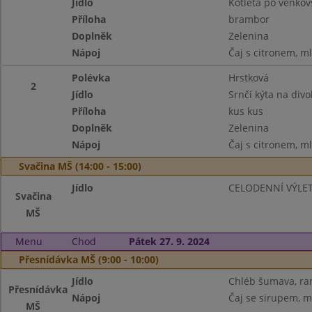
Jídlo
Kotleta po venkov
Příloha
brambor
Doplněk
Zelenina
Nápoj
Čaj s citronem, m
Polévka
Hrstková
2
Jídlo
Srnčí kýta na divo
Příloha
kus kus
Doplněk
Zelenina
Nápoj
Čaj s citronem, m
Svačina MŠ (14:00 - 15:00)
Jídlo
CELODENNÍ VÝLE
Svačina
MŠ
Menu
Chod
Pátek 27. 9. 2024
Přesnídávka MŠ (9:00 - 10:00)
Jídlo
Chléb šumava, ra
Přesnídávka
Nápoj
Čaj se sirupem, m
MŠ