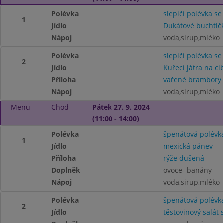
Polévka
slepičí polévka se
1
Jídlo
Dukátové buchtič
Nápoj
voda,sirup,mléko
Polévka
slepičí polévka se
2
Jídlo
Kuřecí játra na ci
Příloha
vařené brambory
Nápoj
voda,sirup,mléko
Menu
Chod
Pátek 27. 9. 2024
(11:00 - 14:00)
Polévka
špenátová polévk
1
Jídlo
mexická pánev
Příloha
rýže dušená
Doplněk
ovoce- banány
Nápoj
voda,sirup,mléko
Polévka
špenátová polévk
2
Jídlo
těstovinový salát