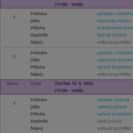
(11:00 - 14:00)
Polévka
polévka z mletéh
1
Jídlo
moravský vrabec
Příloha
bramborové knedl
Doplněk
špenát dušený
Nápoj
voda,sirup,mléko
Polévka
polévka z mletéh
2
Jídlo
zapečená brokoli
Příloha
vařené brambory
Nápoj
voda,sirup,mléko
Menu
Chod
Čtvrtek 12. 9. 2024
(11:00 - 14:00)
Polévka
polévka čočková
1
Jídlo
sekaná pečeně
Příloha
vařené brambory
Doplněk
salát puszta
Nápoj
voda,sirup,mléko