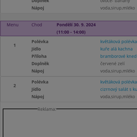
Doplněk
ovoce- banány
Nápoj
voda,sirup,mléko
Menu
Chod
Pondělí 30. 9. 2024
(11:00 - 14:00)
Polévka
květáková polévka
1
Jídlo
kuře alá kachna
Příloha
bramborové knedl
Doplněk
červené zelí
Nápoj
voda,sirup,mléko
Polévka
květáková polévka
2
Jídlo
cizrnový salát s
Nápoj
voda,sirup,mléko
Reklama: