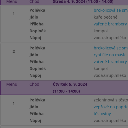
Menu
Chod
Středa 4. 9. 2024 (11:00 - 14:00)
Polévka
brokolicová se s
1
Jídlo
kuře pečené
Příloha
vařené brambory
Doplněk
kompot
Nápoj
voda,sirup,mléko
Polévka
brokolicová se s
2
Jídlo
rybí file na másle
Příloha
vařené brambory
Doplněk
kompot
Nápoj
voda,sirup,mléko
Menu
Chod
Čtvrtek 5. 9. 2024
(11:00 - 14:00)
Polévka
zeleninová s těsto.
1
Jídlo
vepřové na papri
Příloha
těstoviny
Nápoj
voda,sirup,mléko