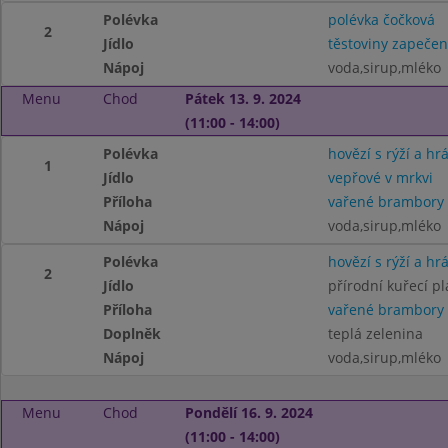
Polévka
polévka čočková
2
Jídlo
těstoviny zapeče
Nápoj
voda,sirup,mléko
Menu
Chod
Pátek 13. 9. 2024
(11:00 - 14:00)
Polévka
hovězí s rýží a hr
1
Jídlo
vepřové v mrkvi
Příloha
vařené brambory
Nápoj
voda,sirup,mléko
Polévka
hovězí s rýží a hr
2
Jídlo
přírodní kuřecí pl
Příloha
vařené brambory
Doplněk
teplá zelenina
Nápoj
voda,sirup,mléko
Menu
Chod
Pondělí 16. 9. 2024
(11:00 - 14:00)