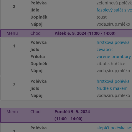
Polévka
zeleninová polévk
2
Jídlo
fazolový salát s ve
Doplněk
toust
Nápoj
voda,sirup,mléko
Menu
Chod
Pátek 6. 9. 2024 (11:00 - 14:00)
Polévka
hrstková polévka
1
Jídlo
čevabčiči
Příloha
vařené brambory
Doplněk
cibule, hořčice
Nápoj
voda,sirup,mléko
Polévka
hrstková polévka
2
Jídlo
Nudle s makem
Nápoj
voda,sirup,mléko
Menu
Chod
Pondělí 9. 9. 2024
(11:00 - 14:00)
Polévka
slepičí polévka se
1