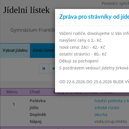
Poslední sync
Jídelní lístek
Úterý 21.7.202
Zpráva pro strávníky od jíd
Omezení obje
Gymnázium Františka Palackého, Neratovice, Masar
Vážení rodiče, dovolujeme si Vás in
navýšení ceny o 2,- Kč.
nová cena: žáci - 42,- Kč
Vybrat jídelnu
Jídelní lístek
Historie
Kontakty a informace
Doch
ostatní strávníci - 80,- Kč
Děkuji za pochopení
S pozdravem vedoucí jídelny Jirková
Červen 2024
Srpen 2024
OD 22.6.2026-DO 25.6.2026 BUDE V
Menu
Chod
Úterý 3. 9. 2024 (11:00 - 14:00)
Polévka
hovězí polévka s 
1
Jídlo
srbské rizoto
Doplněk
okurka
Nápoj
voda,sirup,mléko