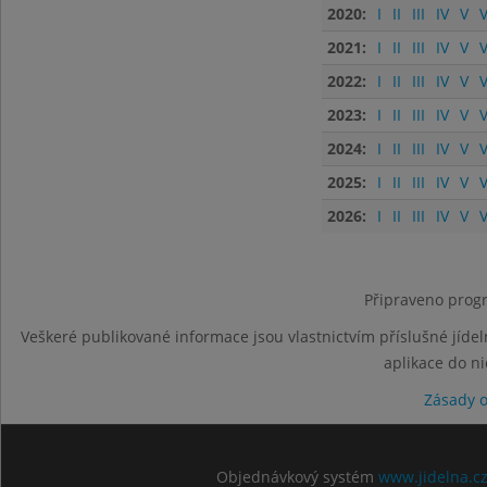
2020:
I
II
III
IV
V
V
2021:
I
II
III
IV
V
V
2022:
I
II
III
IV
V
V
2023:
I
II
III
IV
V
V
2024:
I
II
III
IV
V
V
2025:
I
II
III
IV
V
V
2026:
I
II
III
IV
V
V
Připraveno progr
Veškeré publikované informace jsou vlastnictvím příslušné jídel
aplikace do n
Zásady 
Objednávkový systém
www.jidelna.c