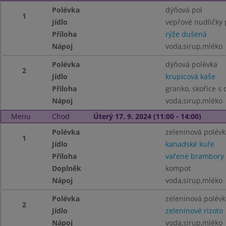
Polévka
dýňová pol
1
Jídlo
vepřové nudličky 
Příloha
rýže dušená
Nápoj
voda,sirup,mléko
Polévka
dýňová polévka
2
Jídlo
krupicová kaše
Příloha
granko, skořice s
Nápoj
voda,sirup,mléko
Menu
Chod
Úterý 17. 9. 2024 (11:00 - 14:00)
Polévka
zeleninová polévk
1
Jídlo
kanadské kuře
Příloha
vařené brambory
Doplněk
kompot
Nápoj
voda,sirup,mléko
Polévka
zeleninová polévk
2
Jídlo
zeleninové rizoto
Nápoj
voda,sirup,mléko