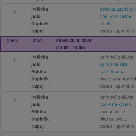
Polévka
polévka uzená s 
2
Jídlo
Chilli con carne
Doplněk
chléb
Nápoj
voda,sirup,mléko
Menu
Chod
Pátek 20. 9. 2024
(11:00 - 14:00)
Polévka
kmínová polévka
1
Jídlo
kuřecí na kari
Příloha
rýže dušená
Doplněk
ovoce - mandarin
Nápoj
voda,sirup,mléko
Polévka
kmínová polévka
2
Jídlo
čočka na kyselo
Příloha
vařené vejce
Doplněk
okurka, ovoce
Nápoj
voda,sirup,mléko