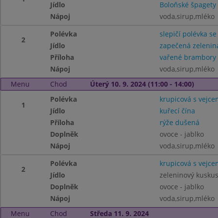
Jídlo
Boloňské špagety
Nápoj
voda,sirup,mléko
Polévka
slepičí polévka se
2
Jídlo
zapečená zelenin
Příloha
vařené brambory
Nápoj
voda,sirup,mléko
Menu
Chod
Úterý 10. 9. 2024 (11:00 - 14:00)
Polévka
krupicová s vejce
1
Jídlo
kuřecí čína
Příloha
rýže dušená
Doplněk
ovoce - jablko
Nápoj
voda,sirup,mléko
Polévka
krupicová s vejce
2
Jídlo
zeleninový kusku
Doplněk
ovoce - jablko
Nápoj
voda,sirup,mléko
Menu
Chod
Středa 11. 9. 2024