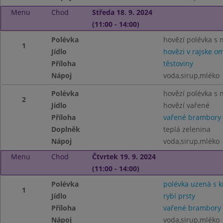
Menu
Chod
Středa 18. 9. 2024
(11:00 - 14:00)
Polévka
hovězí polévka s 
1
Jídlo
hovězi v rajske o
Příloha
těstoviny
Nápoj
voda,sirup,mléko
Polévka
hovězí polévka s 
2
Jídlo
hovězí vařené
Příloha
vařené brambory
Doplněk
teplá zelenina
Nápoj
voda,sirup,mléko
Menu
Chod
Čtvrtek 19. 9. 2024
(11:00 - 14:00)
Polévka
polévka uzená s 
1
Jídlo
rybí prsty
Příloha
vařené brambory
Nápoj
voda,sirup,mléko