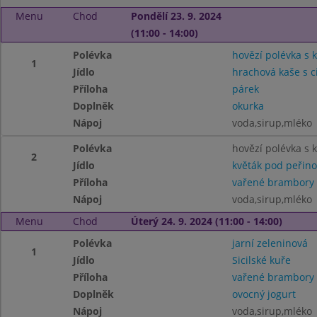
Menu
Chod
Pondělí 23. 9. 2024
(11:00 - 14:00)
Polévka
hovězí polévka s 
1
Jídlo
hrachová kaše s c
Příloha
párek
Doplněk
okurka
Nápoj
voda,sirup,mléko
Polévka
hovězí polévka s
2
Jídlo
květák pod peřin
Příloha
vařené brambory
Nápoj
voda,sirup,mléko
Menu
Chod
Úterý 24. 9. 2024 (11:00 - 14:00)
Polévka
jarní zeleninová
1
Jídlo
Sicilské kuře
Příloha
vařené brambory
Doplněk
ovocný jogurt
Nápoj
voda,sirup,mléko