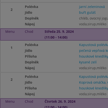
Polévka
jarní zeleninová
2
Jídlo
buřt guláš
Doplněk
chléb, ovocný jog
Nápoj
voda,sirup,mléko
Menu
Chod
Středa 25. 9. 2024
(11:00 - 14:00)
Polévka
Kapustová polévk
1
Jídlo
pečená vepřová k
Příloha
houskové knedlík
Doplněk
kysané zelí
Nápoj
voda,sirup,mléko
Polévka
Kapustová polévk
2
Jídlo
Koprová omáčka, 
Příloha
houskové knedlík
Nápoj
voda,sirup,mléko
Menu
Chod
Čtvrtek 26. 9. 2024
(11:00 - 14:00)