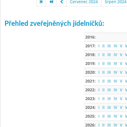
Červenec 2024
Srpen 2024
Přehled zveřejněných jídelníčků:
2016:
2017:
I
II
III
IV
V
V
2018:
I
II
III
IV
V
V
2019:
I
II
III
IV
V
V
2020:
I
II
III
IV
V
V
2021:
I
II
III
IV
V
V
2022:
I
II
III
IV
V
V
2023:
I
II
III
IV
V
V
2024:
I
II
III
IV
V
V
2025:
I
II
III
IV
V
V
2026:
I
II
III
IV
V
V