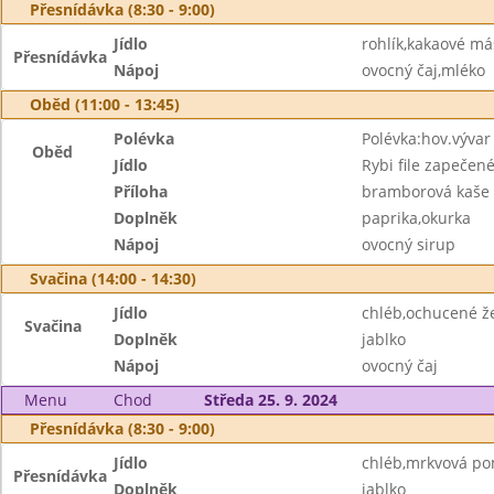
Přesnídávka (8:30 - 9:00)
Jídlo
rohlík,kakaové má
Přesnídávka
Nápoj
ovocný čaj,mléko
Oběd (11:00 - 13:45)
Polévka
Polévka:hov.výva
Oběd
Jídlo
Rybi file zapečené
Příloha
bramborová kaše
Doplněk
paprika,okurka
Nápoj
ovocný sirup
Svačina (14:00 - 14:30)
Jídlo
chléb,ochucené ž
Svačina
Doplněk
jablko
Nápoj
ovocný čaj
Menu
Chod
Středa 25. 9. 2024
Přesnídávka (8:30 - 9:00)
Jídlo
chléb,mrkvová p
Přesnídávka
Doplněk
jablko