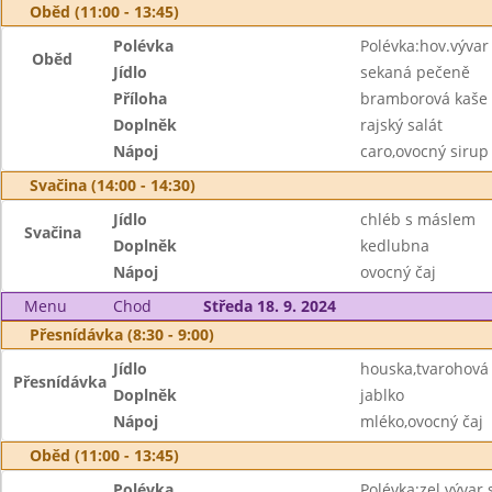
Oběd (11:00 - 13:45)
Polévka
Polévka:hov.výva
Oběd
Jídlo
sekaná pečeně
Příloha
bramborová kaše
Doplněk
rajský salát
Nápoj
caro,ovocný sirup
Svačina (14:00 - 14:30)
Jídlo
chléb s máslem
Svačina
Doplněk
kedlubna
Nápoj
ovocný čaj
Menu
Chod
Středa 18. 9. 2024
Přesnídávka (8:30 - 9:00)
Jídlo
houska,tvarohová
Přesnídávka
Doplněk
jablko
Nápoj
mléko,ovocný čaj
Oběd (11:00 - 13:45)
Polévka
Polévka:zel.vývar