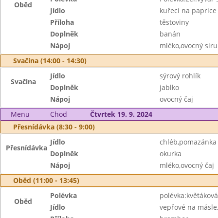
Oběd
Jídlo
kuřecí na paprice
Příloha
těstoviny
Doplněk
banán
Nápoj
mléko,ovocný sir
Svačina (14:00 - 14:30)
Jídlo
sýrový rohlík
Svačina
Doplněk
jablko
Nápoj
ovocný čaj
Menu
Chod
Čtvrtek 19. 9. 2024
Přesnídávka (8:30 - 9:00)
Jídlo
chléb,pomazánka 
Přesnídávka
Doplněk
okurka
Nápoj
mléko,ovocný čaj
Oběd (11:00 - 13:45)
Polévka
polévka:květáková 
Oběd
Jídlo
vepřové na másle