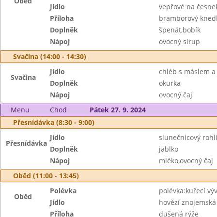
Oběd
Jídlo
vepřové na česne
Příloha
bramborový knedl
Doplněk
špenát,bobík
Nápoj
ovocný sirup
Svačina (14:00 - 14:30)
Jídlo
chléb s máslem a
Svačina
Doplněk
okurka
Nápoj
ovocný čaj
Menu
Chod
Pátek 27. 9. 2024
Přesnídávka (8:30 - 9:00)
Jídlo
slunečnicový roh
Přesnídávka
Doplněk
jablko
Nápoj
mléko,ovocný čaj
Oběd (11:00 - 13:45)
Polévka
polévka:kuřecí vý
Oběd
Jídlo
hovězí znojemská
Příloha
dušená rýže