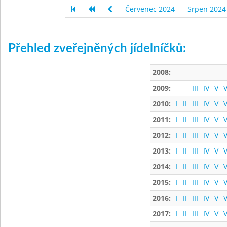
Červenec 2024
Srpen 2024
Přehled zveřejněných jídelníčků:
2008:
2009:
III
IV
V
V
2010:
I
II
III
IV
V
V
2011:
I
II
III
IV
V
V
2012:
I
II
III
IV
V
V
2013:
I
II
III
IV
V
V
2014:
I
II
III
IV
V
V
2015:
I
II
III
IV
V
V
2016:
I
II
III
IV
V
V
2017:
I
II
III
IV
V
V