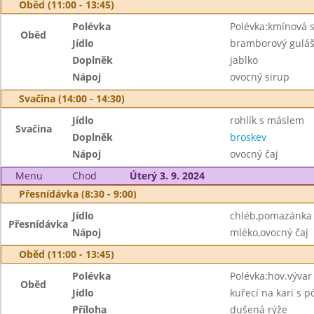
Oběd (11:00 - 13:45)
Polévka
Polévka:kmínová 
Oběd
Jídlo
bramborový guláš
Doplněk
jablko
Nápoj
ovocný sirup
Svačina (14:00 - 14:30)
Jídlo
rohlík s máslem
Svačina
Doplněk
broskev
Nápoj
ovocný čaj
Menu
Chod
Úterý 3. 9. 2024
Přesnídávka (8:30 - 9:00)
Jídlo
chléb,pomazánka
Přesnídávka
Nápoj
mléko,ovocný čaj
Oběd (11:00 - 13:45)
Polévka
Polévka:hov.výva
Oběd
Jídlo
kuřecí na kari s 
Příloha
dušená rýže