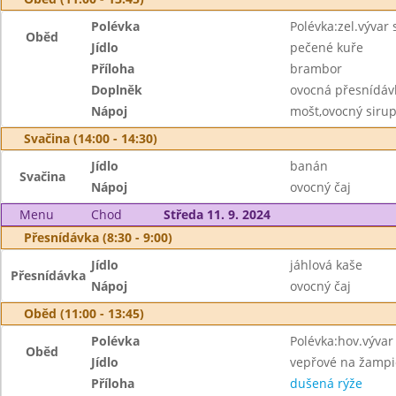
Polévka
Polévka:zel.vývar 
Oběd
Jídlo
pečené kuře
Příloha
brambor
Doplněk
ovocná přesnídáv
Nápoj
mošt,ovocný siru
Svačina (14:00 - 14:30)
Jídlo
banán
Svačina
Nápoj
ovocný čaj
Menu
Chod
Středa 11. 9. 2024
Přesnídávka (8:30 - 9:00)
Jídlo
jáhlová kaše
Přesnídávka
Nápoj
ovocný čaj
Oběd (11:00 - 13:45)
Polévka
Polévka:hov.vývar 
Oběd
Jídlo
vepřové na žamp
Příloha
dušená rýže