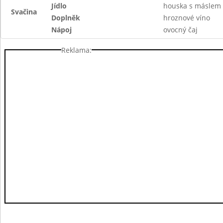
Jídlo
houska s máslem
Svačina
Doplněk
hroznové víno
Nápoj
ovocný čaj
Reklama: