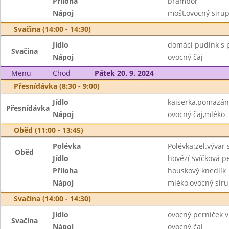
Příloha
brambor
Nápoj
mošt,ovocný siru
Svačina (14:00 - 14:30)
Jídlo
domácí pudink s p
Svačina
Nápoj
ovocný čaj
Menu
Chod
Pátek 20. 9. 2024
Přesnídávka (8:30 - 9:00)
Jídlo
kaiserka,pomazán
Přesnídávka
Nápoj
ovocný čaj,mléko
Oběd (11:00 - 13:45)
Polévka
Polévka:zel.vývar
Oběd
Jídlo
hovězí svíčková p
Příloha
houskový knedlík
Nápoj
mléko,ovocný sir
Svačina (14:00 - 14:30)
Jídlo
ovocný perníček v
Svačina
Nápoj
ovocný čaj