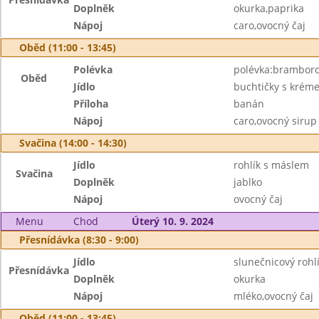
Doplněk
okurka,paprika
Nápoj
caro,ovocný čaj
Oběd (11:00 - 13:45)
Polévka
polévka:brambor
Oběd
Jídlo
buchtičky s krém
Příloha
banán
Nápoj
caro,ovocný sirup
Svačina (14:00 - 14:30)
Jídlo
rohlík s máslem
Svačina
Doplněk
jablko
Nápoj
ovocný čaj
Menu
Chod
Úterý 10. 9. 2024
Přesnídávka (8:30 - 9:00)
Jídlo
slunečnicový roh
Přesnídávka
Doplněk
okurka
Nápoj
mléko,ovocný čaj
Oběd (11:00 - 13:45)