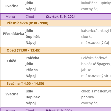
Jídlo
kukuřičné lupínky
Svačina
Nápoj
ovocný čaj
Menu
Chod
Čtvrtek 5. 9. 2024
Přesnídávka (8:30 - 9:00)
Jídlo
kaiserka,šunkový
Přesnídávka
Doplněk
okurka
Nápoj
mléko,ovocný čaj
Oběd (11:00 - 13:45)
Polévka
Polévka:čočková
Oběd
Jídlo
bolońské špagety
Příloha
jablko
Nápoj
mléko,ovocný sir
Svačina (14:00 - 14:30)
Jídlo
chléb s máslem,va
Svačina
Doplněk
paprika
Nápoj
ovocný čaj
Menu
Chod
Pátek 6. 9. 2024