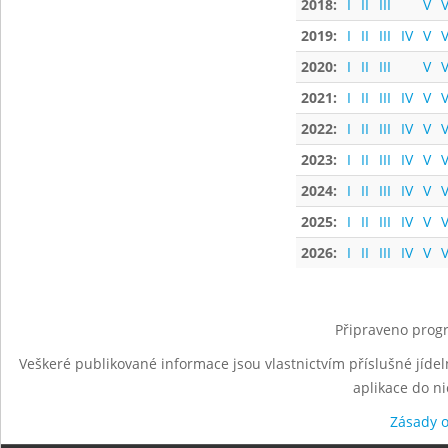
2018:
I
II
III
V
V
2019:
I
II
III
IV
V
V
2020:
I
II
III
V
V
2021:
I
II
III
IV
V
V
2022:
I
II
III
IV
V
V
2023:
I
II
III
IV
V
V
2024:
I
II
III
IV
V
V
2025:
I
II
III
IV
V
V
2026:
I
II
III
IV
V
V
Připraveno progr
Veškeré publikované informace jsou vlastnictvím příslušné jídel
aplikace do n
Zásady 