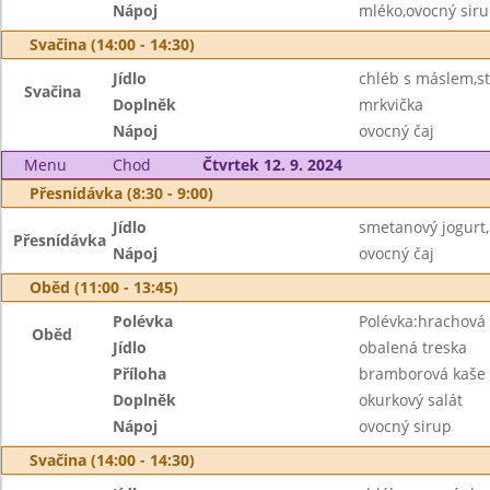
Nápoj
mléko,ovocný sir
Svačina (14:00 - 14:30)
Jídlo
chléb s máslem,s
Svačina
Doplněk
mrkvička
Nápoj
ovocný čaj
Menu
Chod
Čtvrtek 12. 9. 2024
Přesnídávka (8:30 - 9:00)
Jídlo
smetanový jogurt,
Přesnídávka
Nápoj
ovocný čaj
Oběd (11:00 - 13:45)
Polévka
Polévka:hrachová 
Oběd
Jídlo
obalená treska
Příloha
bramborová kaše
Doplněk
okurkový salát
Nápoj
ovocný sirup
Svačina (14:00 - 14:30)