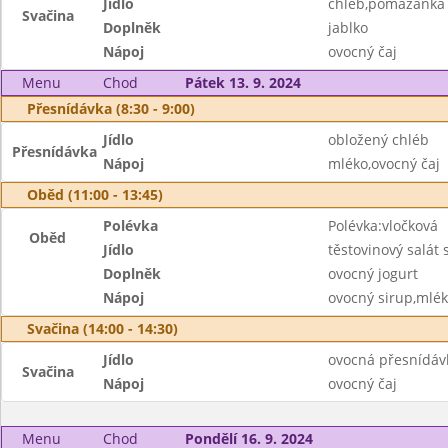
Jídlo
chléb,pomazánka 
Svačina
Doplněk
jablko
Nápoj
ovocný čaj
Menu
Chod
Pátek 13. 9. 2024
Přesnídávka (8:30 - 9:00)
Jídlo
obložený chléb
Přesnídávka
Nápoj
mléko,ovocný čaj
Oběd (11:00 - 13:45)
Polévka
Polévka:vločková
Oběd
Jídlo
těstovinový salát
Doplněk
ovocný jogurt
Nápoj
ovocný sirup,mlé
Svačina (14:00 - 14:30)
Jídlo
ovocná přesnídávk
Svačina
Nápoj
ovocný čaj
Menu
Chod
Pondělí 16. 9. 2024