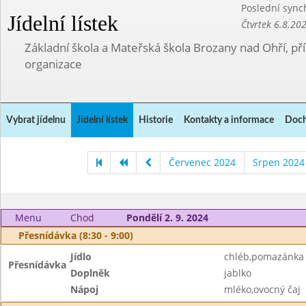
Poslední sync
Jídelní lístek
Čtvrtek 6.8.20
Základní škola a Mateřská škola Brozany nad Ohří, p
organizace
Vybrat jídelnu
Jídelní lístek
Historie
Kontakty a informace
Doch
Červenec 2024
Srpen 2024
Menu
Chod
Pondělí 2. 9. 2024
Přesnídávka (8:30 - 9:00)
Jídlo
chléb,pomazánka z
Přesnídávka
Doplněk
jablko
Nápoj
mléko,ovocný čaj