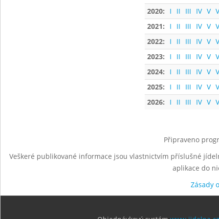
2020:
I
II
III
IV
V
V
2021:
I
II
III
IV
V
V
2022:
I
II
III
IV
V
V
2023:
I
II
III
IV
V
V
2024:
I
II
III
IV
V
V
2025:
I
II
III
IV
V
V
2026:
I
II
III
IV
V
V
Připraveno progr
Veškeré publikované informace jsou vlastnictvím příslušné jídel
aplikace do n
Zásady 