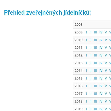
Přehled zveřejněných jídelníčků:
2008:
2009:
I
II
III
IV
V
V
2010:
I
II
III
IV
V
V
2011:
I
II
III
IV
V
V
2012:
I
II
III
IV
V
V
2013:
I
II
III
IV
V
V
2014:
I
II
III
IV
V
V
2015:
I
II
III
IV
V
V
2016:
I
II
III
IV
V
V
2017:
I
II
III
IV
V
V
2018:
I
II
III
IV
V
V
2019:
I
II
III
IV
V
V