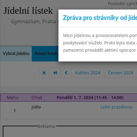
Poslední sync
Jídelní lístek
Úterý 12.5.202
Zpráva pro strávníky od jíd
Gymnázium, Praha 4, Budějovická 680
Mezi jídelnou a provozovatelem por
poskytování služeb. Proto byla dat
zamezeno provádět aktivní operace (
Vybrat jídelnu
Jídelní lístek
Historie
Kontakty a informace
Doch
Květen 2024
Červen 2024
Menu
Chod
Pondělí 1. 7. 2024 (11:45 - 14:00)
Jídlo
Letní prázdniny
1
Reklama: