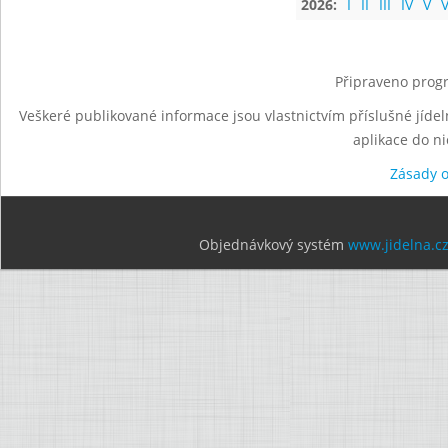
2026:
I
II
III
IV
V
V
Připraveno progr
Veškeré publikované informace jsou vlastnictvím příslušné jídel
aplikace do n
Zásady 
Objednávkový systém
www.jidelna.c