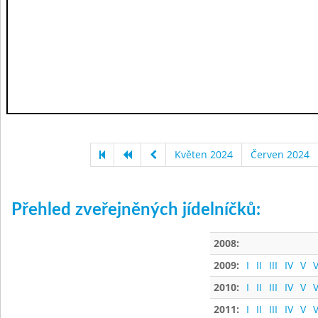
Květen 2024
Červen 2024
Přehled zveřejněných jídelníčků:
2008:
2009:
I
II
III
IV
V
V
2010:
I
II
III
IV
V
V
2011:
I
II
III
IV
V
V