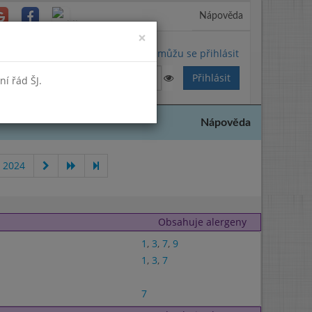
Nápověda
Close
×
Nemůžu se přihlásit
í řád ŠJ.
Nápověda
 2024
Obsahuje alergeny
1
,
3
,
7
,
9
1
,
3
,
7
7