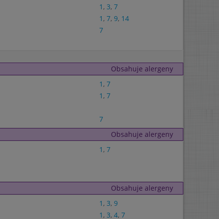
1
,
3
,
7
1
,
7
,
9
,
14
7
Obsahuje alergeny
1
,
7
1
,
7
7
Obsahuje alergeny
1
,
7
Obsahuje alergeny
1
,
3
,
9
1
,
3
,
4
,
7