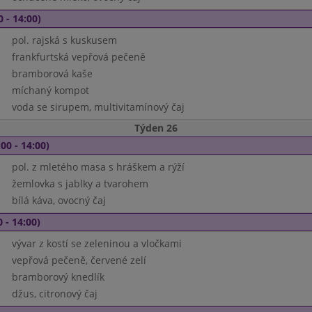
0 - 14:00)
pol. rajská s kuskusem
frankfurtská vepřová pečeně
bramborová kaše
míchaný kompot
voda se sirupem, multivitamínový čaj
Týden 26
00 - 14:00)
pol. z mletého masa s hráškem a rýží
žemlovka s jablky a tvarohem
bílá káva, ovocný čaj
 - 14:00)
vývar z kostí se zeleninou a vločkami
vepřová pečeně, červené zelí
bramborový knedlík
džus, citronový čaj