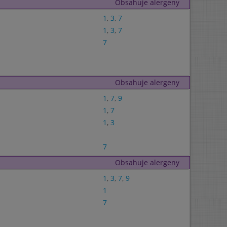
Obsahuje alergeny
1
,
3
,
7
1
,
3
,
7
7
Obsahuje alergeny
1
,
7
,
9
1
,
7
1
,
3
7
Obsahuje alergeny
1
,
3
,
7
,
9
1
7