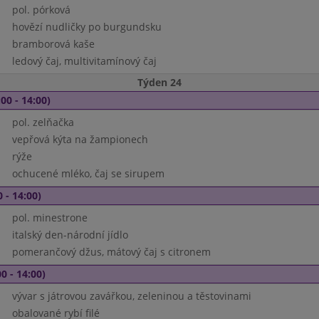
pol. pórková
hovězí nudličky po burgundsku
bramborová kaše
ledový čaj, multivitamínový čaj
Týden 24
00 - 14:00)
pol. zelňačka
vepřová kýta na žampionech
rýže
ochucené mléko, čaj se sirupem
 - 14:00)
pol. minestrone
italský den-národní jídlo
pomerančový džus, mátový čaj s citronem
0 - 14:00)
vývar s játrovou zavářkou, zeleninou a těstovinami
obalované rybí filé