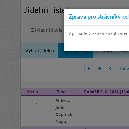
Jídelní lístek
Zpráva pro strávníky od 
Základní škola a Mateřská škola, Praha 4, O
V případě včasného neuhrazení 
Vybrat jídelnu
Jídelní lístek
Historie
Kon
Dube
Menu
Chod
Pondělí 3. 6. 2024 (11:0
Polévka
1
Jídlo
Doplněk
Nápoj