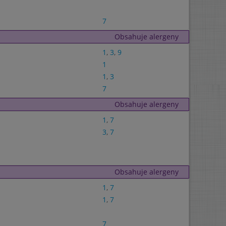
7
Obsahuje alergeny
1
,
3
,
9
1
1
,
3
7
Obsahuje alergeny
1
,
7
3
,
7
Obsahuje alergeny
1
,
7
1
,
7
7