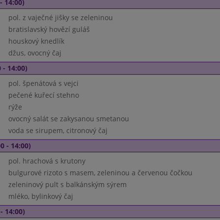
- 14:00)
pol. z vaječné jišky se zeleninou
bratislavský hovězí guláš
houskový knedlík
džus, ovocný čaj
 - 14:00)
pol. špenátová s vejci
pečené kuřecí stehno
rýže
ovocný salát se zakysanou smetanou
voda se sirupem, citronový čaj
0 - 14:00)
pol. hrachová s krutony
bulgurové rizoto s masem, zeleninou a červenou čočkou
zeleninový pult s balkánským sýrem
mléko, bylinkový čaj
- 14:00)