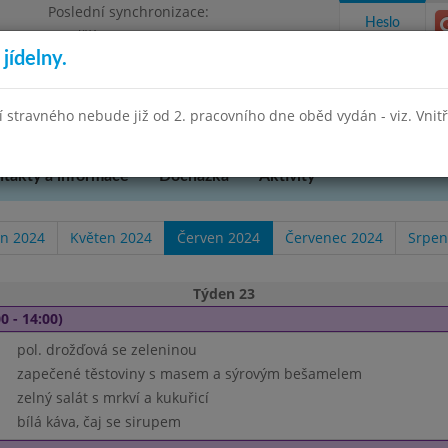
Poslední synchronizace:
Heslo
Pondělí 27.7.2026 13:26
jídelny.
Omezení objednávek
hradní 49
stravného nebude již od 2. pracovního dne oběd vydán - viz. Vnitřn
takty a informace
Docházka
Aktivity
n 2024
Květen 2024
Červen 2024
Červenec 2024
Srpen
Týden 23
0 - 14:00)
pol. drožďová se zeleninou
zapečené těstoviny s masem a sýrovým bešamelem
zelný salát s mrkví a kukuřicí
bílá káva, čaj se sirupem