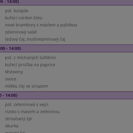
0 - 14:00)
pol. kulajda
kuřecí cordon bleu
nové brambory s máslem a pažitkou
zeleninový salát
ledový čaj, multivitamínový čaj
00 - 14:00)
pol. z míchaných luštěnin
kuřecí prsíčka na paprice
těstoviny
ovoce
mléko, čaj se sirupem
0 - 14:00)
pol. zeleninová s vejci
rizoto s masem a zeleninou
strouhaný sýr
okurka
ovocný čaj