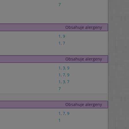
7
Obsahuje alergeny
1
,
9
1
,
7
Obsahuje alergeny
1
,
3
,
9
1
,
7
,
9
1
,
3
,
7
7
Obsahuje alergeny
1
,
7
,
9
1