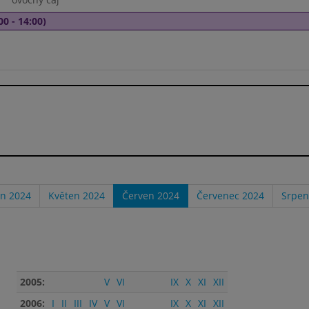
00 - 14:00)
n 2024
Květen 2024
Červen 2024
Červenec 2024
Srpen
2005:
V
VI
IX
X
XI
XII
2006:
I
II
III
IV
V
VI
IX
X
XI
XII