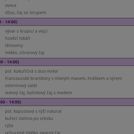
ovoce
džus, čaj se sirupem
 - 14:00)
vývar s krupicí a vejci
hovězí tokáň
těstoviny
mléko, citronový čaj
0 - 14:00)
pol. kukuřičná s duo mrkví
francouzské brambory s mletým masem, hráškem a sýrem
zeleninový salát
ledový čaj, bylinkový čaj s medem
00 - 14:00)
pol. kapustová s rýží natural
kuřecí stehno po srbsku
rýže
ochucené mléko, ovocný čaj