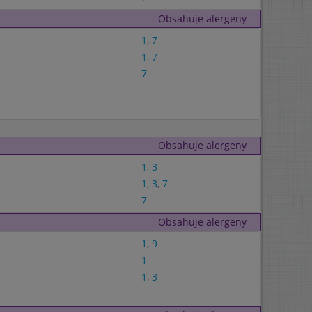
Obsahuje alergeny
1
,
7
1
,
7
7
Obsahuje alergeny
1
,
3
1
,
3
,
7
7
Obsahuje alergeny
1
,
9
1
1
,
3