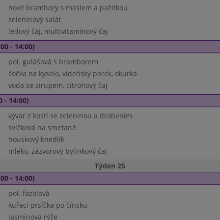
nové brambory s máslem a pažitkou
zeleninový salát
ledový čaj, multivitamínový čaj
00 - 14:00)
pol. gulášová s bramborem
čočka na kyselo, vídeňský párek, okurka
voda se sirupem, citronový čaj
0 - 14:00)
vývar z kostí se zeleninou a drobením
svíčková na smetaně
houskový knedlík
mléko, zázvorový bylinkový čaj
Týden 25
00 - 14:00)
pol. fazolová
kuřecí prsíčka po čínsku
jasmínová rýže