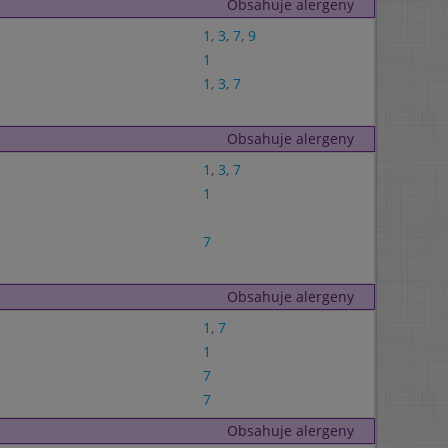
Obsahuje alergeny
1
,
3
,
7
,
9
1
1
,
3
,
7
Obsahuje alergeny
1
,
3
,
7
1
7
Obsahuje alergeny
1
,
7
1
7
7
Obsahuje alergeny