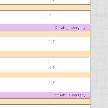
7
Obsahuje alergeny
1
,
7
1
4
,
7
1
,
7
Obsahuje alergeny