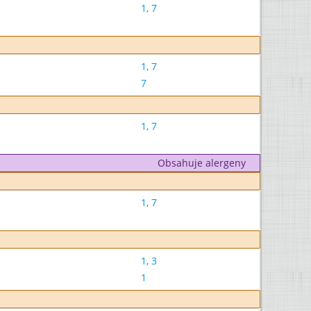
1
,
7
1
,
7
7
1
,
7
Obsahuje alergeny
1
,
7
1
,
3
1