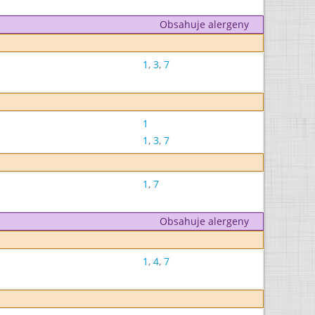
Obsahuje alergeny
1
,
3
,
7
1
1
,
3
,
7
1
,
7
Obsahuje alergeny
1
,
4
,
7