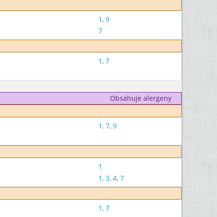
1
,
9
7
1
,
7
Obsahuje alergeny
1
,
7
,
9
1
1
,
3
,
4
,
7
1
,
7