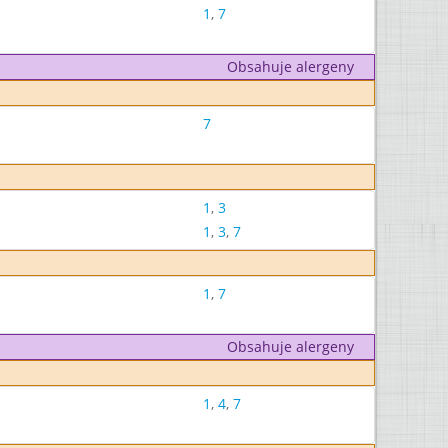
1
,
7
Obsahuje alergeny
7
1
,
3
1
,
3
,
7
1
,
7
Obsahuje alergeny
1
,
4
,
7