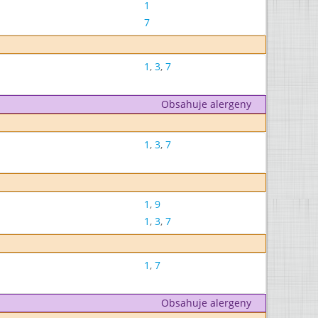
1
7
1
,
3
,
7
Obsahuje alergeny
1
,
3
,
7
1
,
9
1
,
3
,
7
1
,
7
Obsahuje alergeny