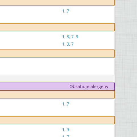
1
,
7
1
,
3
,
7
,
9
1
,
3
,
7
Obsahuje alergeny
1
,
7
1
,
9
1
,
7