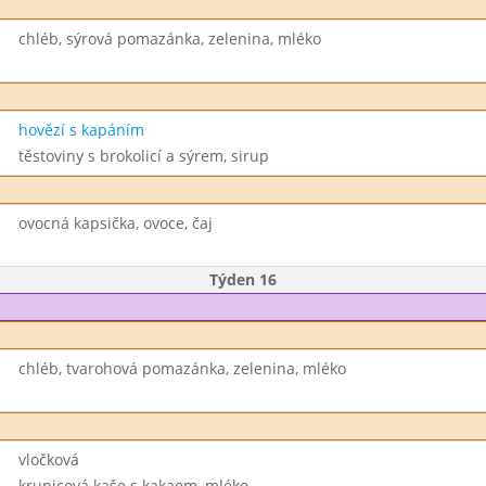
chléb, sýrová pomazánka, zelenina, mléko
hovězí s kapáním
těstoviny s brokolicí a sýrem, sirup
ovocná kapsička, ovoce, čaj
Týden 16
chléb, tvarohová pomazánka, zelenina, mléko
vločková
krupicová kaše s kakaem, mléko