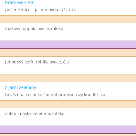
hráškový krém
pečené kuře s jasmínovou rýží, džus
makový loupák, ovoce, mléko
jahodový kefír, rohlík, ovoce, čaj
z jarní zeleniny
hovězí na česneku,špenát,bramborový knedlík, čaj
chléb, máslo, zelenina, mléko