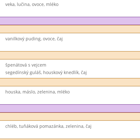
veka, lučina, ovoce, mléko
vanilkový puding, ovoce, čaj
špenátová s vejcem
segedínský guláš, houskový knedlík, čaj
houska, máslo, zelenina, mléko
chléb, tuňáková pomazánka, zelenina, čaj