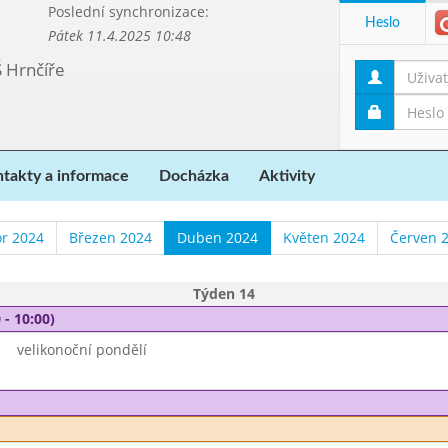
Poslední synchronizace:
Heslo
Pátek 11.4.2025 10:48
Š Hrnčíře
takty a informace
Docházka
Aktivity
r 2024
Březen 2024
Duben 2024
Květen 2024
Červen 
Týden 14
 - 10:00)
velikonoční pondělí