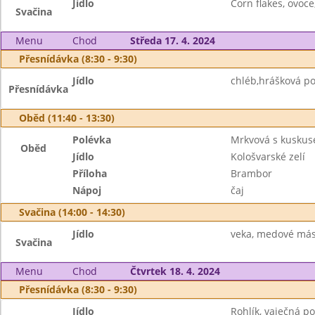
Jídlo
Corn flakes, ovoce
Svačina
Menu
Chod
Středa 17. 4. 2024
Přesnídávka (8:30 - 9:30)
Jídlo
chléb,hrášková po
Přesnídávka
Oběd (11:40 - 13:30)
Polévka
Mrkvová s kusku
Oběd
Jídlo
Kološvarské zelí
Příloha
Brambor
Nápoj
čaj
Svačina (14:00 - 14:30)
Jídlo
veka, medové másl
Svačina
Menu
Chod
Čtvrtek 18. 4. 2024
Přesnídávka (8:30 - 9:30)
Jídlo
Rohlík, vaječná p