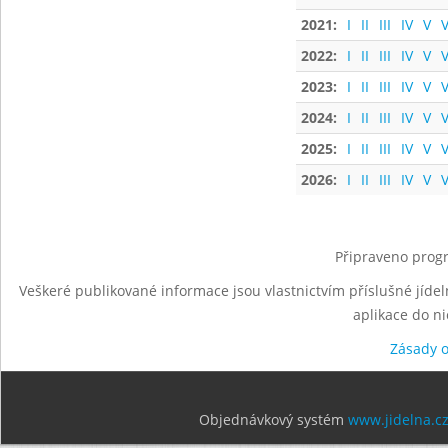
2021:
I
II
III
IV
V
V
2022:
I
II
III
IV
V
V
2023:
I
II
III
IV
V
V
2024:
I
II
III
IV
V
V
2025:
I
II
III
IV
V
V
2026:
I
II
III
IV
V
V
Připraveno progr
Veškeré publikované informace jsou vlastnictvím příslušné jídel
aplikace do n
Zásady 
Objednávkový systém
www.jidelna.c