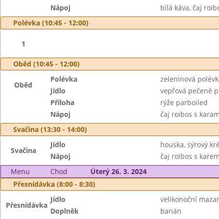
Nápoj
bílá káva, čaj ro
Polévka (10:45 - 12:00)
1
Oběd (10:45 - 12:00)
Polévka
zeleninová polévk
Oběd
Jídlo
vepřová pečeně p
Příloha
rýže parboiled
Nápoj
čaj roibos s kara
Svačina (13:30 - 14:00)
Jídlo
houska, sýrový kr
Svačina
Nápoj
čaj roibos s kare
Menu
Chod
Úterý 26. 3. 2024
Přesnídávka (8:00 - 8:30)
Jídlo
velikonoční maza
Přesnídávka
Doplněk
banán