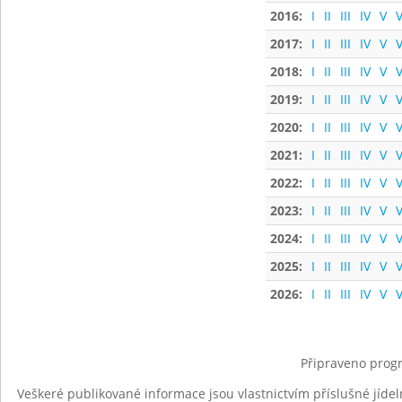
2016:
I
II
III
IV
V
V
2017:
I
II
III
IV
V
V
2018:
I
II
III
IV
V
V
2019:
I
II
III
IV
V
V
2020:
I
II
III
IV
V
V
2021:
I
II
III
IV
V
V
2022:
I
II
III
IV
V
V
2023:
I
II
III
IV
V
V
2024:
I
II
III
IV
V
V
2025:
I
II
III
IV
V
V
2026:
I
II
III
IV
V
V
Připraveno progr
Veškeré publikované informace jsou vlastnictvím příslušné jídel