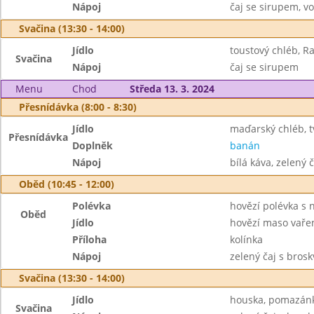
Nápoj
čaj se sirupem, v
Svačina (13:30 - 14:00)
Jídlo
toustový chléb, R
Svačina
Nápoj
čaj se sirupem
Menu
Chod
Středa 13. 3. 2024
Přesnídávka (8:00 - 8:30)
Jídlo
maďarský chléb, 
Přesnídávka
Doplněk
banán
Nápoj
bílá káva, zelený č
Oběd (10:45 - 12:00)
Polévka
hovězí polévka s 
Oběd
Jídlo
hovězí maso vaře
Příloha
kolínka
Nápoj
zelený čaj s brosk
Svačina (13:30 - 14:00)
Jídlo
houska, pomazánk
Svačina