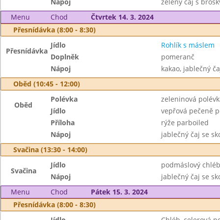
Nápoj
zelený čaj s brosk
Menu
Chod
Čtvrtek 14. 3. 2024
Přesnídávka (8:00 - 8:30)
Jídlo
Rohlík s máslem
Přesnídávka
Doplněk
pomeranč
Nápoj
kakao, jablečný čaj
Oběd (10:45 - 12:00)
Polévka
zeleninová polévk
Oběd
Jídlo
vepřová pečeně p
Příloha
rýže parboiled
Nápoj
jablečný čaj se sk
Svačina (13:30 - 14:00)
Jídlo
podmáslový chléb,
Svačina
Nápoj
jablečný čaj se sko
Menu
Chod
Pátek 15. 3. 2024
Přesnídávka (8:00 - 8:30)
Jídlo
Chléb, celerová 