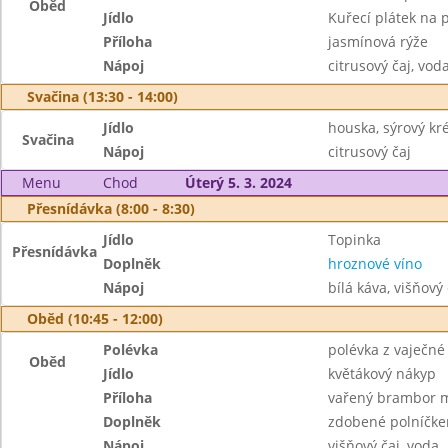
Oběd
Jídlo
Kuřecí plátek na 
Příloha
jasmínová rýže
Nápoj
citrusový čaj, vod
Svačina (13:30 - 14:00)
Jídlo
houska, sýrový kr
Svačina
Nápoj
citrusový čaj
Menu
Chod
Úterý 5. 3. 2024
Přesnídávka (8:00 - 8:30)
Jídlo
Topinka
Přesnídávka
Doplněk
hroznové víno
Nápoj
bílá káva, višňový 
Oběd (10:45 - 12:00)
Polévka
polévka z vaječné 
Oběd
Jídlo
květákový nákyp
Příloha
vařený brambor 
Doplněk
zdobené polníčk
Nápoj
višňový čaj, voda