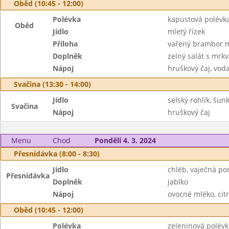
Oběd (10:45 - 12:00)
Polévka
kapustová polévk
Oběd
Jídlo
mletý řízek
Příloha
vařený brambor 
Doplněk
zelný salát s mrkv
Nápoj
hruškový čaj, voda
Svačina (13:30 - 14:00)
Jídlo
selský rohlík, šun
Svačina
Nápoj
hruškový čaj
Menu
Chod
Pondělí 4. 3. 2024
Přesnídávka (8:00 - 8:30)
Jídlo
chléb, vaječná p
Přesnídávka
Doplněk
jablko
Nápoj
ovocné mléko, cit
Oběd (10:45 - 12:00)
Polévka
zeleninová polév