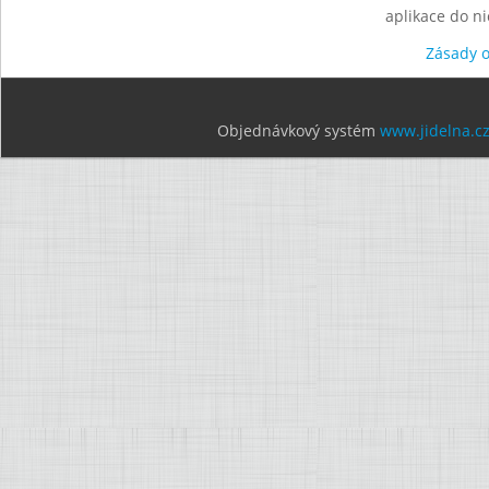
aplikace do n
Zásady 
Objednávkový systém
www.jidelna.c