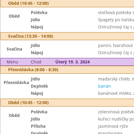
Oběd (10:45 - 12:00)
Polévka
vločková polévka 
Oběd
Jídlo
špagety po itals
Nápoj
Ostružinový čaj s
Svačina (13:30 - 14:00)
Jídlo
panini, tvarohov
Svačina
Nápoj
Ostružinový čaj s
Menu
Chod
Úterý 19. 3. 2024
Přesnídávka (8:00 - 8:30)
Jídlo
maďarský chléb, 
Přesnídávka
Doplněk
banán
Nápoj
banánové mléko, z
Oběd (10:45 - 12:00)
Polévka
zeleninová polévk
Oběd
Jídlo
kuřecí nudličky p
Příloha
jasmínová rýže
Doplněk
mandarinka