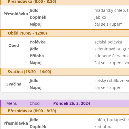
Přesnídávka (8:00 - 8:30)
Jídlo
maďarský chléb, 
Přesnídávka
Doplněk
jablko
Nápoj
čaj se sirupem
Oběd (10:45 - 12:00)
Polévka
selská polévka
Oběd
Jídlo
zeleninové bulgu
Příloha
zdobené červenou
Nápoj
čaj se sirupem, vo
Svačina (13:30 - 14:00)
Jídlo
selský rohlík, žerv
Svačina
Nápoj
čaj se sirupem
Menu
Chod
Pondělí 25. 3. 2024
Přesnídávka (8:00 - 8:30)
Jídlo
chléb, budapešťs
Přesnídávka
Doplněk
kedlubna