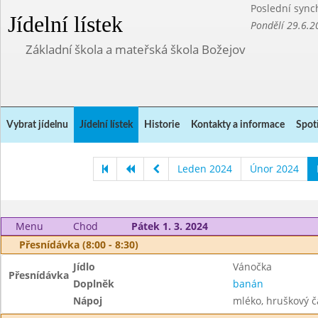
Poslední sync
Jídelní lístek
Pondělí 29.6.2
Základní škola a mateřská škola Božejov
Vybrat jídelnu
Jídelní lístek
Historie
Kontakty a informace
Spot
Leden 2024
Únor 2024
Menu
Chod
Pátek 1. 3. 2024
Přesnídávka (8:00 - 8:30)
Jídlo
Vánočka
Přesnídávka
Doplněk
banán
Nápoj
mléko, hruškový č