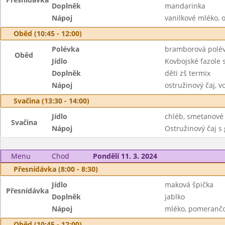
Doplněk
mandarinka
Nápoj
vanilkové mléko, 
Oběd (10:45 - 12:00)
Polévka
bramborová polé
Oběd
Jídlo
Kovbojské fazole 
Doplněk
děti zš termix
Nápoj
ostružinový čaj, v
Svačina (13:30 - 14:00)
Jídlo
chléb, smetanové
Svačina
Nápoj
Ostružinový čaj s
Menu
Chod
Pondělí 11. 3. 2024
Přesnídávka (8:00 - 8:30)
Jídlo
maková špička
Přesnídávka
Doplněk
jablko
Nápoj
mléko, pomerančo
Oběd (10:45 - 12:00)