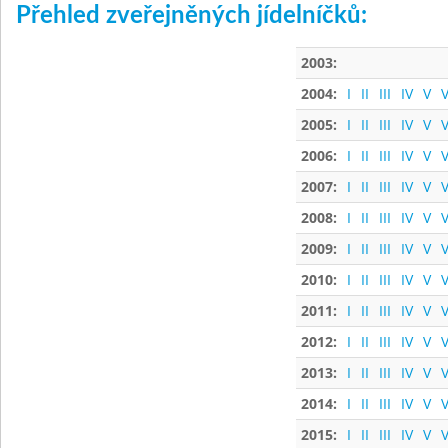
Přehled zveřejněných jídelníčků:
2003:
2004:
I
II
III
IV
V
V
2005:
I
II
III
IV
V
V
2006:
I
II
III
IV
V
V
2007:
I
II
III
IV
V
V
2008:
I
II
III
IV
V
V
2009:
I
II
III
IV
V
V
2010:
I
II
III
IV
V
V
2011:
I
II
III
IV
V
V
2012:
I
II
III
IV
V
V
2013:
I
II
III
IV
V
V
2014:
I
II
III
IV
V
V
2015:
I
II
III
IV
V
V