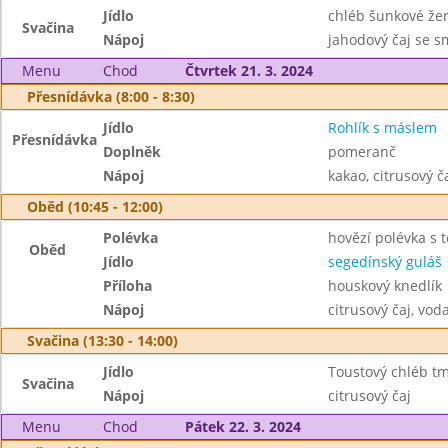
Jídlo
chléb šunkové že
Svačina
Nápoj
jahodový čaj se 
Menu
Chod
Čtvrtek 21. 3. 2024
Přesnídávka (8:00 - 8:30)
Jídlo
Rohlík s máslem
Přesnídávka
Doplněk
pomeranč
Nápoj
kakao, citrusový č
Oběd (10:45 - 12:00)
Polévka
hovězí polévka s 
Oběd
Jídlo
segedínský guláš
Příloha
houskový knedlík
Nápoj
citrusový čaj, vod
Svačina (13:30 - 14:00)
Jídlo
Toustový chléb tm
Svačina
Nápoj
citrusový čaj
Menu
Chod
Pátek 22. 3. 2024