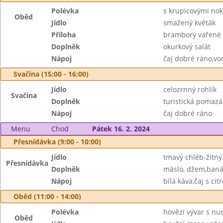
Polévka
s krupicovými nok
Oběd
Jídlo
smažený květák
Příloha
brambory vařené
Doplněk
okurkový salát
Nápoj
čaj dobré ráno,vo
Svačina (15:00 - 16:00)
Jídlo
celozrnný rohlík
Svačina
Doplněk
turistická pomazá
Nápoj
čaj dobré ráno
Menu
Chod
Pátek 16. 2. 2024
Přesnídávka (9:00 - 10:00)
Jídlo
tmavý chléb-žitný
Přesnídávka
Doplněk
máslo, džem,ban
Nápoj
bílá káva,čaj s ci
Oběd (11:00 - 14:00)
Polévka
hovězí vývar s nu
Oběd