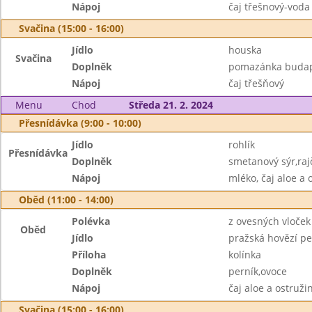
Nápoj
čaj třešnový-voda
Svačina (15:00 - 16:00)
Jídlo
houska
Svačina
Doplněk
pomazánka budap
Nápoj
čaj třešňový
Menu
Chod
Středa 21. 2. 2024
Přesnídávka (9:00 - 10:00)
Jídlo
rohlík
Přesnídávka
Doplněk
smetanový sýr,raj
Nápoj
mléko, čaj aloe a 
Oběd (11:00 - 14:00)
Polévka
z ovesných vloček
Oběd
Jídlo
pražská hovězí p
Příloha
kolínka
Doplněk
perník,ovoce
Nápoj
čaj aloe a ostruž
Svačina (15:00 - 16:00)