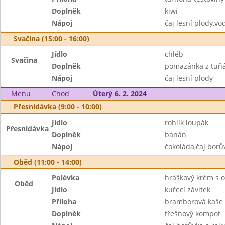
Doplněk
kiwi
Nápoj
čaj lesní plody,vo
Svačina (15:00 - 16:00)
Jídlo
chléb
Svačina
Doplněk
pomazánka z tuňá
Nápoj
čaj lesní plody
Menu
Chod
Úterý 6. 2. 2024
Přesnídávka (9:00 - 10:00)
Jídlo
rohlík loupák
Přesnídávka
Doplněk
banán
Nápoj
čokoláda,čaj borů
Oběd (11:00 - 14:00)
Polévka
hráškový krém s
Oběd
Jídlo
kuřecí závitek
Příloha
bramborová kaše
Doplněk
třešńový kompot