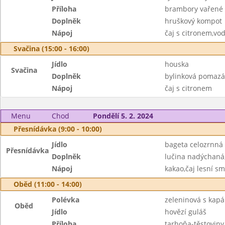
Příloha
brambory vařené
Doplněk
hruškový kompot
Nápoj
čaj s citronem,vo
Svačina (15:00 - 16:00)
Jídlo
houska
Svačina
Doplněk
bylinková pomazá
Nápoj
čaj s citronem
Menu
Chod
Pondělí 5. 2. 2024
Přesnídávka (9:00 - 10:00)
Jídlo
bageta celozrnná
Přesnídávka
Doplněk
lučina nadýchaná
Nápoj
kakao,čaj lesní s
Oběd (11:00 - 14:00)
Polévka
zeleninová s kap
Oběd
Jídlo
hovězí guláš
Příloha
tarhoňa-těstoviny