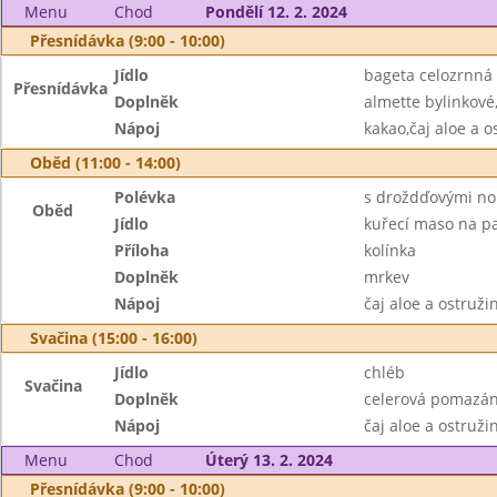
Menu
Chod
Pondělí 12. 2. 2024
Přesnídávka (9:00 - 10:00)
Jídlo
bageta celozrnná
Přesnídávka
Doplněk
almette bylinkové
Nápoj
kakao,čaj aloe a o
Oběd (11:00 - 14:00)
Polévka
s droždďovými no
Oběd
Jídlo
kuřecí maso na p
Příloha
kolínka
Doplněk
mrkev
Nápoj
čaj aloe a ostruž
Svačina (15:00 - 16:00)
Jídlo
chléb
Svačina
Doplněk
celerová pomazán
Nápoj
čaj aloe a ostruži
Menu
Chod
Úterý 13. 2. 2024
Přesnídávka (9:00 - 10:00)