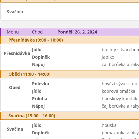
Svačina
Menu
Chod
Pondělí 26. 2. 2024
Přesnídávka (9:00 - 10:00)
Jídlo
buchty s tvarohe
Přesnídávka
Doplněk
jablko
Nápoj
čaj borůvka a raky
Oběd (11:00 - 14:00)
Polévka
hovězí vývar s nu
Oběd
Jídlo
koprová omáčka
Příloha
houskový knedlík
Nápoj
čaj borůvka a raky
Svačina (15:00 - 16:00)
Jídlo
houska
Svačina
Doplněk
pomazánka z nivy