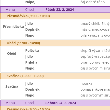
Nápoj
čaj dobré ráno
Menu
Chod
Pátek 23. 2. 2024
Přesnídávka (9:00 - 10:00)
Jídlo
tmavý chléb-žitný
Přesnídávka
Doplněk
máslo, med,ovoce
Nápoj
bíla káva,čaj s o
Oběd (11:00 - 14:00)
Polévka
slepičí vývar s tě
Oběd
Jídlo
vepřový vrabec,š
Příloha
bramborový knedl
Nápoj
čaj s ovocním sir
Svačina (15:00 - 16:00)
Jídlo
houska
Svačina
Doplněk
pomazánkové másl
Nápoj
čaj s ovocným si
Menu
Chod
Sobota 24. 2. 2024
Přesnídávka (9:00 - 10:00)