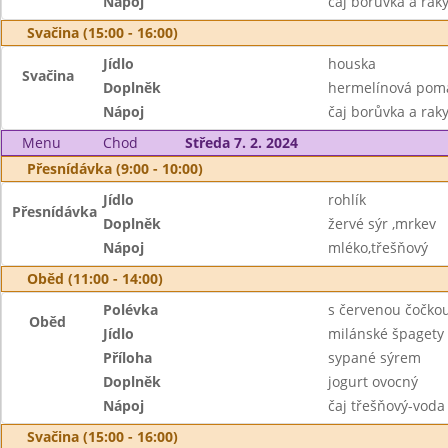
Nápoj
čaj borůvka a rak
Svačina (15:00 - 16:00)
Jídlo
houska
Svačina
Doplněk
hermelínová poma
Nápoj
čaj borůvka a raky
Menu
Chod
Středa 7. 2. 2024
Přesnídávka (9:00 - 10:00)
Jídlo
rohlík
Přesnídávka
Doplněk
žervé sýr ,mrkev
Nápoj
mléko,třešňový
Oběd (11:00 - 14:00)
Polévka
s červenou čočko
Oběd
Jídlo
milánské špagety
Příloha
sypané sýrem
Doplněk
jogurt ovocný
Nápoj
čaj třešňový-voda
Svačina (15:00 - 16:00)