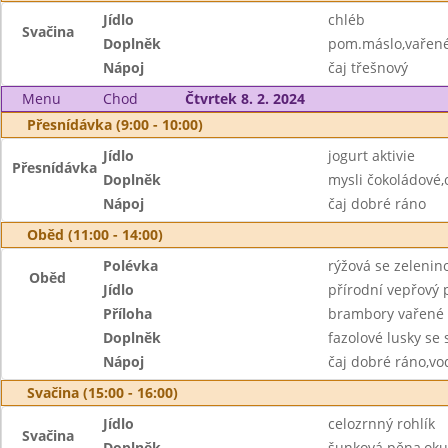
Jídlo
chléb
Svačina
Doplněk
pom.máslo,vařené
Nápoj
čaj třešnový
Menu
Chod
Čtvrtek 8. 2. 2024
Přesnídávka (9:00 - 10:00)
Jídlo
jogurt aktivie
Přesnídávka
Doplněk
mysli čokoládové,
Nápoj
čaj dobré ráno
Oběd (11:00 - 14:00)
Polévka
rýžová se zelenin
Oběd
Jídlo
přírodní vepřový 
Příloha
brambory vařené
Doplněk
fazolové lusky se
Nápoj
čaj dobré ráno,vo
Svačina (15:00 - 16:00)
Jídlo
celozrnný rohlík
Svačina
Doplněk
šunková pěna,oku