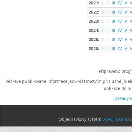
2021:
I
II
III
IV
V
V
2022:
I
II
III
IV
V
V
2023:
I
II
III
IV
V
V
2024:
I
II
III
IV
V
V
2025:
I
II
III
IV
V
V
2026:
I
II
III
IV
V
V
Připraveno progr
Veškeré publikované informace jsou vlastnictvím příslušné jídel
aplikace do n
Zásady 
Objednávkový systém
www.jidelna.c