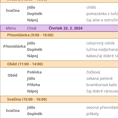
Jídlo
chléb
Svačina
Doplněk
pomazánka z tuňá
Nápoj
čaj aloe a ostruži
Menu
Chod
Čtvrtek 22. 2. 2024
Přesnídávka (9:00 - 10:00)
Jídlo
celozrnný rohlík
Přesnídávka
Doplněk
lučina nadýchaná
Nápoj
kakao,čaj dobré r
Oběd (11:00 - 14:00)
Polévka
čočková
Oběd
Jídlo
sekaná pečeně
Příloha
bramborová kaše
Nápoj
čaj dobré ráno,vo
Svačina (15:00 - 16:00)
Jídlo
ovocná přesnídáv
Svačina
Doplněk
piškoty