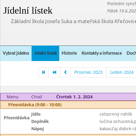
Poslední sync
Jídelní lístek
Pátek 19.6.20
Základní škola Josefa Suka a mateřská škola Křečovic
Vybrat jídelnu
Jídelní lístek
Historie
Kontakty a informace
Doch
Prosinec 2023
Leden 2024
Menu
Chod
Čtvrtek 1. 2. 2024
Přesnídávka (9:00 - 10:00)
Jídlo
celozrnný rohlík
Přesnídávka
Doplněk
lučina ochucená,
Nápoj
kakao,čaj dobré r