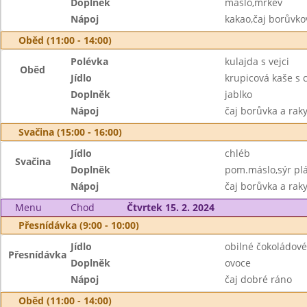
Doplněk
máslo,mrkev
Nápoj
kakao,čaj borůvko
Oběd (11:00 - 14:00)
Polévka
kulajda s vejci
Oběd
Jídlo
krupicová kaše s 
Doplněk
jablko
Nápoj
čaj borůvka a rak
Svačina (15:00 - 16:00)
Jídlo
chléb
Svačina
Doplněk
pom.máslo,sýr plá
Nápoj
čaj borůvka a raky
Menu
Chod
Čtvrtek 15. 2. 2024
Přesnídávka (9:00 - 10:00)
Jídlo
obilné čokoládové
Přesnídávka
Doplněk
ovoce
Nápoj
čaj dobré ráno
Oběd (11:00 - 14:00)