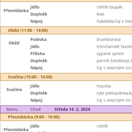
Jídlo
rohlík loupák
Přesnídávka
Doplněk
kiwi
Nápoj
čokoláda,čaj s o
Oběd (11:00 - 14:00)
Polévka
bramborová
Oběd
Jídlo
trenčianské fazol
Příloha
sypané sýrem
Doplněk
perník švestkový 
Nápoj
čaj s ovocným si
Svačina (15:00 - 16:00)
Jídlo
houska
Svačina
Doplněk
rybí pomazánka,k
Nápoj
čaj s ovocným si
Menu
Chod
Středa 14. 2. 2024
Přesnídávka (9:00 - 10:00)
Jídlo
rohlík
Přesnídávka