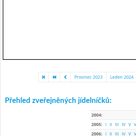
Prosinec 2023
Leden 2024
Přehled zveřejněných jídelníčků:
2004:
2005:
I
II
III
IV
V
V
2006:
I
II
III
IV
V
V