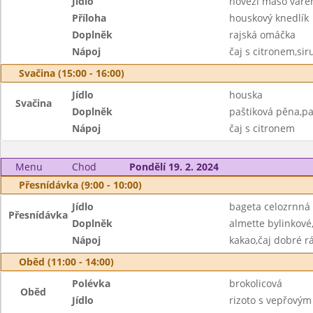
Jídlo
hovězí maso vaře
Příloha
houskový knedlík
Doplněk
rajská omáčka
Nápoj
čaj s citronem,si
Svačina (15:00 - 16:00)
Jídlo
houska
Svačina
Doplněk
paštiková pěna,pa
Nápoj
čaj s citronem
Menu
Chod
Pondělí 19. 2. 2024
Přesnídávka (9:00 - 10:00)
Jídlo
bageta celozrnná
Přesnídávka
Doplněk
almette bylinkové
Nápoj
kakao,čaj dobré r
Oběd (11:00 - 14:00)
Polévka
brokolicová
Oběd
Jídlo
rizoto s vepřový