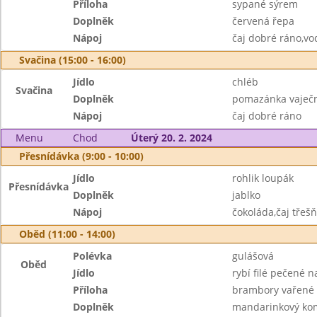
Příloha
sypané sýrem
Doplněk
červená řepa
Nápoj
čaj dobré ráno,vo
Svačina (15:00 - 16:00)
Jídlo
chléb
Svačina
Doplněk
pomazánka vaječn
Nápoj
čaj dobré ráno
Menu
Chod
Úterý 20. 2. 2024
Přesnídávka (9:00 - 10:00)
Jídlo
rohlik loupák
Přesnídávka
Doplněk
jablko
Nápoj
čokoláda,čaj třeš
Oběd (11:00 - 14:00)
Polévka
gulášová
Oběd
Jídlo
rybí filé pečené 
Příloha
brambory vařené
Doplněk
mandarinkový ko