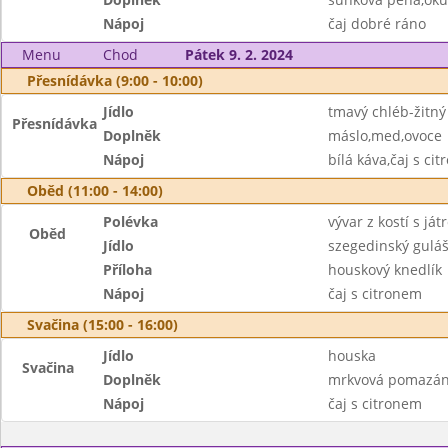
Nápoj
čaj dobré ráno
Menu
Chod
Pátek 9. 2. 2024
Přesnídávka (9:00 - 10:00)
Jídlo
tmavý chléb-žitný
Přesnídávka
Doplněk
máslo,med,ovoce
Nápoj
bílá káva,čaj s ci
Oběd (11:00 - 14:00)
Polévka
vývar z kostí s ját
Oběd
Jídlo
szegedinský gulá
Příloha
houskový knedlík
Nápoj
čaj s citronem
Svačina (15:00 - 16:00)
Jídlo
houska
Svačina
Doplněk
mrkvová pomazánk
Nápoj
čaj s citronem