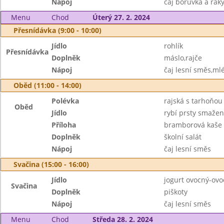
Nápoj
čaj borůvka a raky
Menu
Chod
Úterý 27. 2. 2024
Přesnídávka (9:00 - 10:00)
Jídlo
rohlík
Přesnídávka
Doplněk
máslo,rajče
Nápoj
čaj lesní směs,ml
Oběd (11:00 - 14:00)
Polévka
rajská s tarhoňou
Oběd
Jídlo
rybí prsty smaže
Příloha
bramborová kaše
Doplněk
školní salát
Nápoj
čaj lesní směs
Svačina (15:00 - 16:00)
Jídlo
jogurt ovocný-ovo
Svačina
Doplněk
piškoty
Nápoj
čaj lesní směs
Menu
Chod
Středa 28. 2. 2024