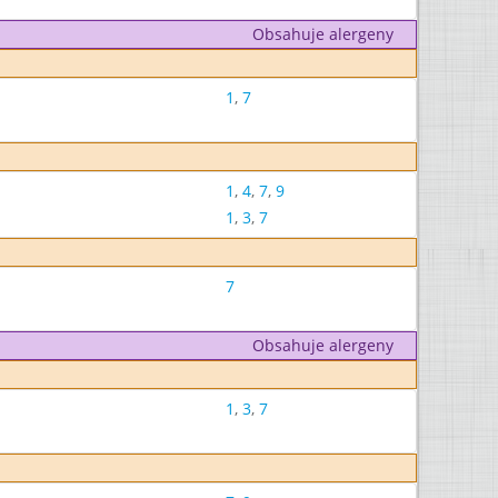
Obsahuje alergeny
1
,
7
1
,
4
,
7
,
9
1
,
3
,
7
7
Obsahuje alergeny
1
,
3
,
7