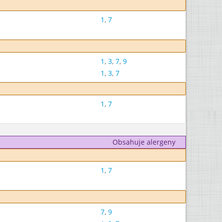
1
,
7
1
,
3
,
7
,
9
1
,
3
,
7
1
,
7
Obsahuje alergeny
1
,
7
7
,
9