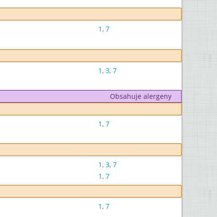
1
,
7
1
,
3
,
7
Obsahuje alergeny
1
,
7
1
,
3
,
7
1
,
7
1
,
7