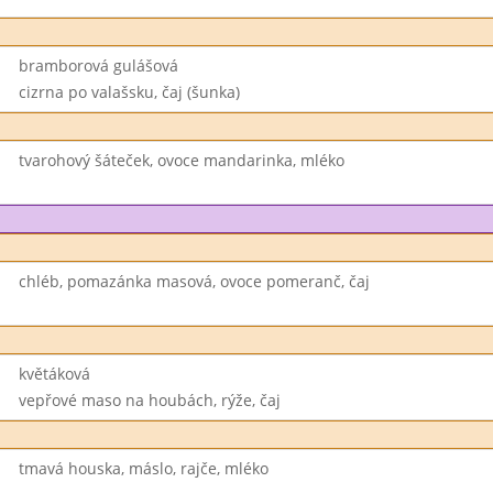
bramborová gulášová
cizrna po valašsku, čaj (šunka)
tvarohový šáteček, ovoce mandarinka, mléko
chléb, pomazánka masová, ovoce pomeranč, čaj
květáková
vepřové maso na houbách, rýže, čaj
tmavá houska, máslo, rajče, mléko