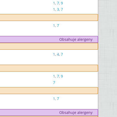
1
,
7
,
9
1
,
3
,
7
1
,
7
Obsahuje alergeny
1
,
4
,
7
1
,
7
,
9
7
1
,
7
Obsahuje alergeny