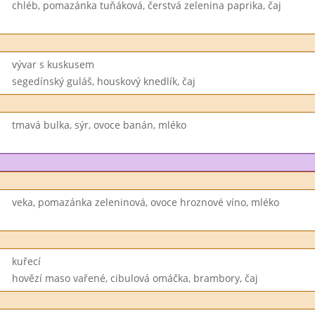
chléb, pomazánka tuňáková, čerstvá zelenina paprika, čaj
vývar s kuskusem
segedínský guláš, houskový knedlík, čaj
tmavá bulka, sýr, ovoce banán, mléko
veka, pomazánka zeleninová, ovoce hroznové víno, mléko
kuřecí
hovězí maso vařené, cibulová omáčka, brambory, čaj