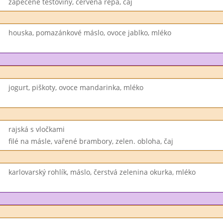
zapečené těstoviny, červená řepa, čaj
houska, pomazánkové máslo, ovoce jablko, mléko
jogurt, piškoty, ovoce mandarinka, mléko
rajská s vločkami
filé na másle, vařené brambory, zelen. obloha, čaj
karlovarský rohlík, máslo, čerstvá zelenina okurka, mléko