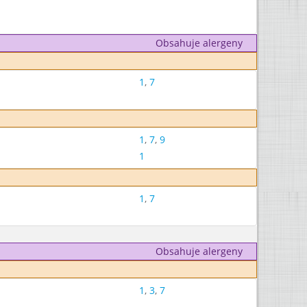
Obsahuje alergeny
1
,
7
1
,
7
,
9
1
1
,
7
Obsahuje alergeny
1
,
3
,
7