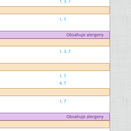
1
,
3
,
7
1
,
7
Obsahuje alergeny
1
,
3
,
7
1
,
7
4
,
7
1
,
7
Obsahuje alergeny