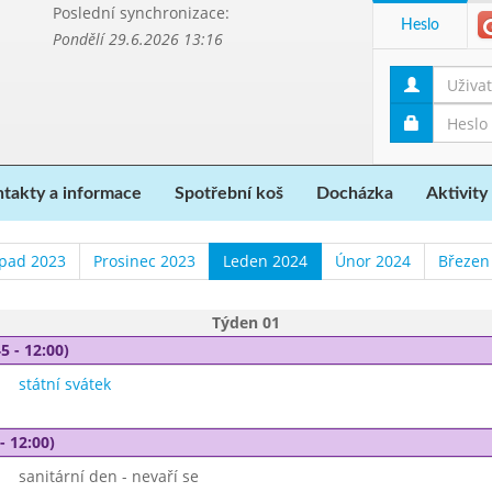
Poslední synchronizace:
Heslo
Pondělí 29.6.2026 13:16
takty a informace
Spotřební koš
Docházka
Aktivity
opad 2023
Prosinec 2023
Leden 2024
Únor 2024
Březen
Týden 01
5 - 12:00)
státní svátek
- 12:00)
sanitární den - nevaří se