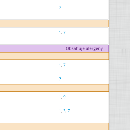
7
1
,
7
Obsahuje alergeny
1
,
7
7
1
,
9
1
,
3
,
7