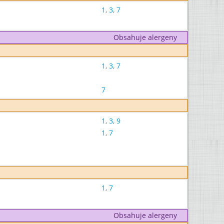
1
,
3
,
7
Obsahuje alergeny
1
,
3
,
7
7
1
,
3
,
9
1
,
7
1
,
7
Obsahuje alergeny