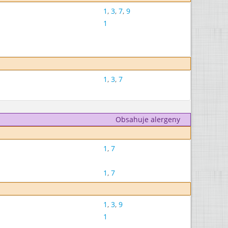
1
,
3
,
7
,
9
1
1
,
3
,
7
Obsahuje alergeny
1
,
7
1
,
7
1
,
3
,
9
1