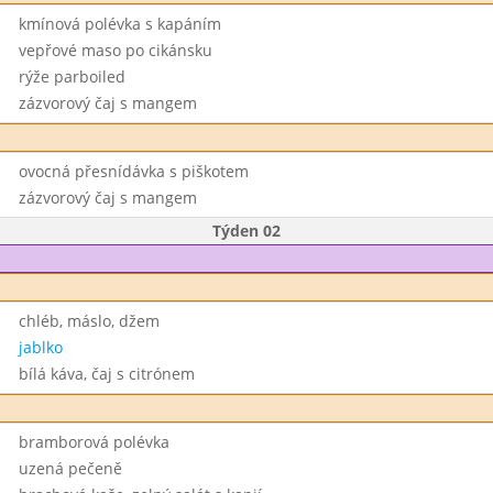
kmínová polévka s kapáním
vepřové maso po cikánsku
rýže parboiled
zázvorový čaj s mangem
ovocná přesnídávka s piškotem
zázvorový čaj s mangem
Týden 02
chléb, máslo, džem
jablko
bílá káva, čaj s citrónem
bramborová polévka
uzená pečeně