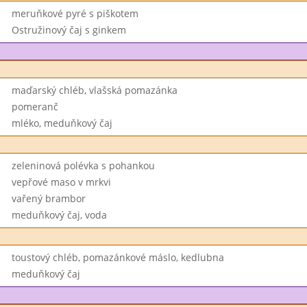
meruňkové pyré s piškotem
Ostružinový čaj s ginkem
maďarský chléb, vlašská pomazánka
pomeranč
mléko, meduňkový čaj
zeleninová polévka s pohankou
vepřové maso v mrkvi
vařený brambor
meduňkový čaj, voda
toustový chléb, pomazánkové máslo, kedlubna
meduňkový čaj