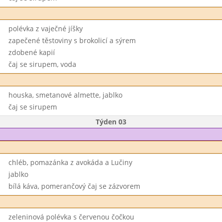
polévka z vaječné jíšky
zapečené těstoviny s brokolicí a sýrem
zdobené kapií
čaj se sirupem, voda
houska, smetanové almette, jablko
čaj se sirupem
Týden 03
chléb, pomazánka z avokáda a Lučiny
jablko
bílá káva, pomerančový čaj se zázvorem
zeleninová polévka s červenou čočkou