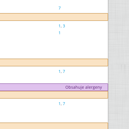
7
1
,
3
1
1
,
7
Obsahuje alergeny
1
,
7