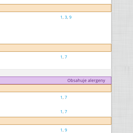
1
,
3
,
9
1
,
7
Obsahuje alergeny
1
,
7
1
,
7
1
,
9