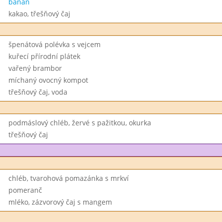
banán
kakao, třešňový čaj
špenátová polévka s vejcem
kuřecí přírodní plátek
vařený brambor
míchaný ovocný kompot
třešňový čaj, voda
podmáslový chléb, žervé s pažitkou, okurka
třešňový čaj
chléb, tvarohová pomazánka s mrkví
pomeranč
mléko, zázvorový čaj s mangem