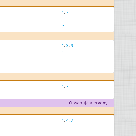
1
,
7
7
1
,
3
,
9
1
1
,
7
Obsahuje alergeny
1
,
4
,
7