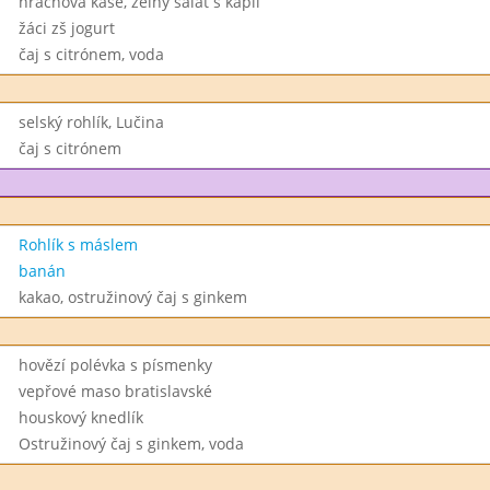
hrachová kaše, zelný salát s kapií
žáci zš jogurt
čaj s citrónem, voda
selský rohlík, Lučina
čaj s citrónem
Rohlík s máslem
banán
kakao, ostružinový čaj s ginkem
hovězí polévka s písmenky
vepřové maso bratislavské
houskový knedlík
Ostružinový čaj s ginkem, voda