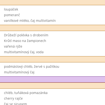
loupáček
pomeranč
vanilkové mléko, čaj multivitamín
Drůbeží polévka s drobením
Krůtí maso na žampionech
vařená rýže
multivitamínový čaj, voda
podmáslový chléb, žervé s pažitkou
multivitamínový čaj
chléb, tuňáková pomazánka
cherry rajče
čaj se sirupem