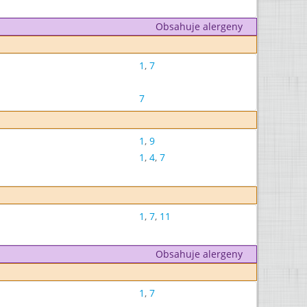
Obsahuje alergeny
1
,
7
7
1
,
9
1
,
4
,
7
1
,
7
,
11
Obsahuje alergeny
1
,
7