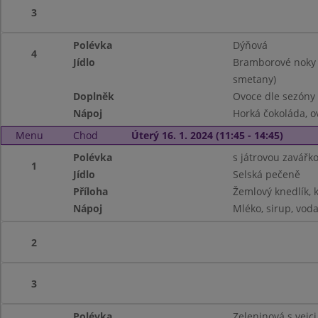
3
Polévka
Dýňová
4
Jídlo
Bramborové noky s
smetany)
Doplněk
Ovoce dle sezóny
Nápoj
Horká čokoláda, o
Menu
Chod
Úterý 16. 1. 2024 (11:45 - 14:45)
Polévka
s játrovou zavářk
1
Jídlo
Selská pečeně
Příloha
Žemlový knedlík, k
Nápoj
Mléko, sirup, vod
2
3
Polévka
Zeleninová s vejci