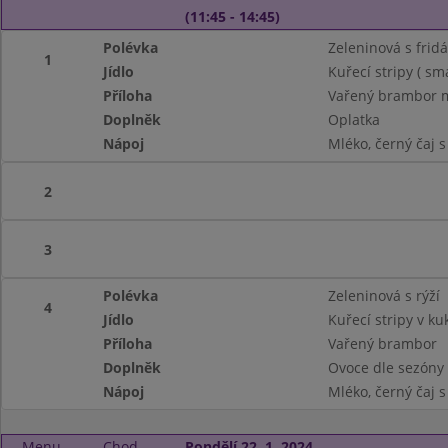
(11:45 - 14:45)
Polévka
Zeleninová s frid
1
Jídlo
Kuřecí stripy ( s
Příloha
Vařený brambor m
Doplněk
Oplatka
Nápoj
Mléko, černý čaj 
2
3
Polévka
Zeleninová s rýží
4
Jídlo
Kuřecí stripy v k
Příloha
Vařený brambor
Doplněk
Ovoce dle sezóny
Nápoj
Mléko, černý čaj 
Menu
Chod
Pondělí 22. 1. 2024