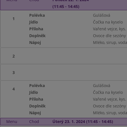
(11:45 - 14:45)
Polévka
Gulášová
1
Jídlo
Čočka na kyselo
Příloha
Vařené vejce, kys.
Doplněk
Ovoce dle sezóny
Nápoj
Mléko, sirup, vod
2
3
Polévka
Gulášová
4
Jídlo
Čočka na kyselo
Příloha
Vařené vejce, kys.
Doplněk
Ovoce dle sezóny
Nápoj
Mléko, sirup, vod
Menu
Chod
Úterý 23. 1. 2024 (11:45 - 14:45)