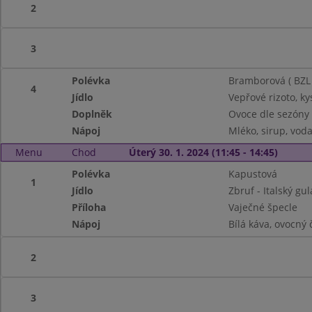
2
3
Polévka
Bramborová ( BZL 
4
Jídlo
Vepřové rizoto, ky
Doplněk
Ovoce dle sezóny
Nápoj
Mléko, sirup, vod
Menu
Chod
Úterý 30. 1. 2024 (11:45 - 14:45)
Polévka
Kapustová
1
Jídlo
Zbruf - Italský gu
Příloha
Vaječné špecle
Nápoj
Bílá káva, ovocný 
2
3