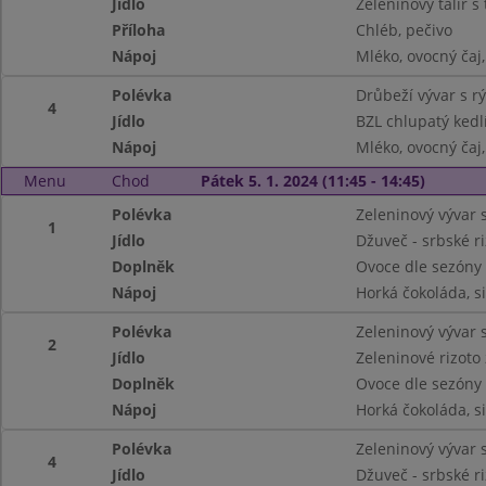
Jídlo
Zeleninový talíř 
Příloha
Chléb, pečivo
Nápoj
Mléko, ovocný čaj
Polévka
Drůbeží vývar s rý
4
Jídlo
BZL chlupatý kedl
Nápoj
Mléko, ovocný čaj
Menu
Chod
Pátek 5. 1. 2024 (11:45 - 14:45)
Polévka
Zeleninový vývar 
1
Jídlo
Džuveč - srbské ri
Doplněk
Ovoce dle sezóny
Nápoj
Horká čokoláda, s
Polévka
Zeleninový vývar 
2
Jídlo
Zeleninové rizoto
Doplněk
Ovoce dle sezóny
Nápoj
Horká čokoláda, s
Polévka
Zeleninový vývar 
4
Jídlo
Džuveč - srbské ri