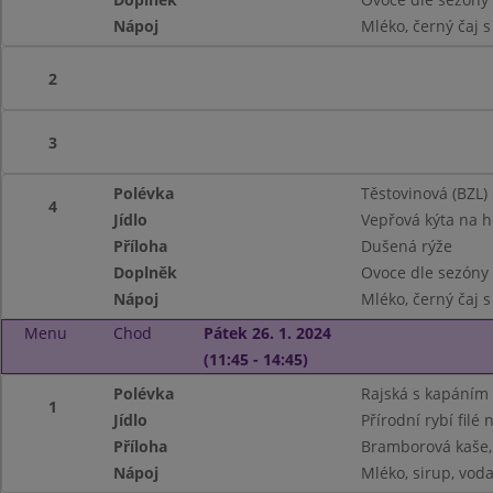
Nápoj
Mléko, černý čaj 
2
3
Polévka
Těstovinová (BZL)
4
Jídlo
Vepřová kýta na 
Příloha
Dušená rýže
Doplněk
Ovoce dle sezóny
Nápoj
Mléko, černý čaj 
Menu
Chod
Pátek 26. 1. 2024
(11:45 - 14:45)
Polévka
Rajská s kapáním
1
Jídlo
Přírodní rybí filé
Příloha
Bramborová kaše, 
Nápoj
Mléko, sirup, vod