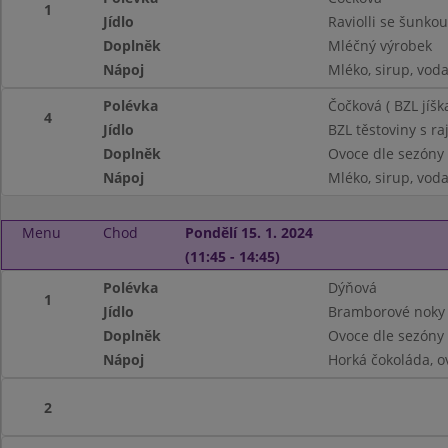
1
Jídlo
Raviolli se šunko
Doplněk
Mléčný výrobek
Nápoj
Mléko, sirup, vod
Polévka
Čočková ( BZL jíšk
4
Jídlo
BZL těstoviny s r
Doplněk
Ovoce dle sezóny
Nápoj
Mléko, sirup, vod
Menu
Chod
Pondělí 15. 1. 2024
(11:45 - 14:45)
Polévka
Dýňová
1
Jídlo
Bramborové noky 
Doplněk
Ovoce dle sezóny
Nápoj
Horká čokoláda, o
2