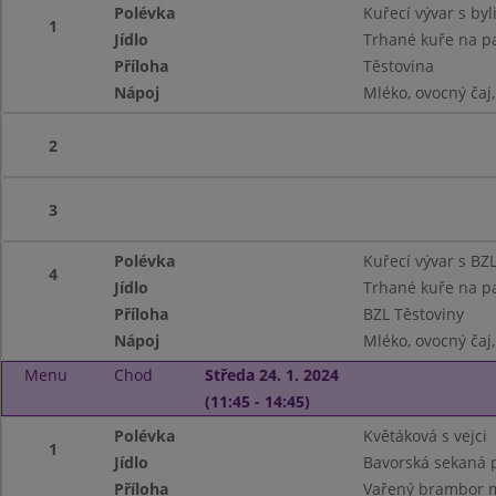
Polévka
Kuřecí vývar s by
1
Jídlo
Trhané kuře na p
Příloha
Těstovina
Nápoj
Mléko, ovocný čaj
2
3
Polévka
Kuřecí vývar s BZ
4
Jídlo
Trhané kuře na pa
Příloha
BZL Těstoviny
Nápoj
Mléko, ovocný čaj
Menu
Chod
Středa 24. 1. 2024
(11:45 - 14:45)
Polévka
Květáková s vejci
1
Jídlo
Bavorská sekaná 
Příloha
Vařený brambor m