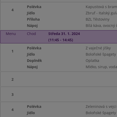
Polévka
Kapustová s bra
4
Jídlo
Zbruf - Italský gu
Příloha
BZL Těstoviny
Nápoj
Bílá káva, ovocný 
Menu
Chod
Středa 31. 1. 2024
(11:45 - 14:45)
Polévka
Z vaječné jíšky
1
Jídlo
Boloňské špagety
Doplněk
Oplatka
Nápoj
Mléko, sirup, vod
2
3
Polévka
Zeleninová s vejci
4
Jídlo
Boloňské špagety (