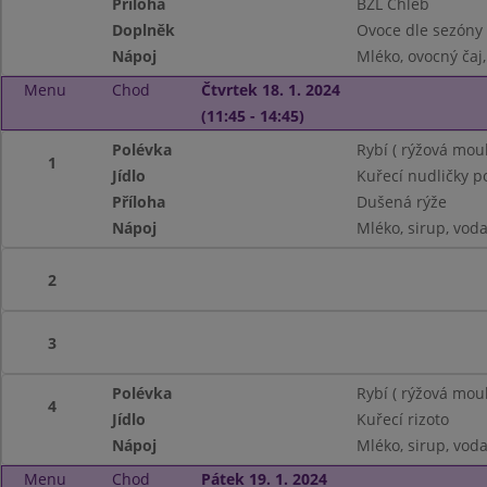
Příloha
BZL Chléb
Doplněk
Ovoce dle sezóny
Nápoj
Mléko, ovocný čaj
Menu
Chod
Čtvrtek 18. 1. 2024
(11:45 - 14:45)
Polévka
Rybí ( rýžová mou
1
Jídlo
Kuřecí nudličky p
Příloha
Dušená rýže
Nápoj
Mléko, sirup, vod
2
3
Polévka
Rybí ( rýžová mou
4
Jídlo
Kuřecí rizoto
Nápoj
Mléko, sirup, vod
Menu
Chod
Pátek 19. 1. 2024