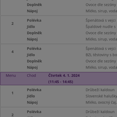
Doplněk
Ovoce dle sezóny
Nápoj
Mléko, sirup, vod
Polévka
Špenátová s vejci
2
Jídlo
Špaldové nudle s
Doplněk
Ovoce dle sezóny
Nápoj
Mléko, sirup, vod
Polévka
Špenátová s vejci
4
Jídlo
BZL těstoviny s b
Doplněk
Ovoce dle sezóny
Nápoj
Mléko, sirup, vod
Menu
Chod
Čtvrtek 4. 1. 2024
(11:45 - 14:45)
Polévka
Drůbeží kaldoun
1
Jídlo
Slovenské halušky
Nápoj
Mléko, ovocný čaj
Polévka
Drůbeží kaldoun
2