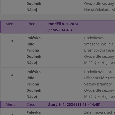
Doplněk
Ovoce dle sezóny
Nápoj
Horká čokoláda, s
Menu
Chod
Pondělí 8. 1. 2024
(11:45 - 14:45)
Polévka
Brokolicová
1
Jídlo
Smažené rybí filé
Příloha
Bramborová kaše
Doplněk
Ovoce dle sezóny
Nápoj
Mléčný koktejl, vo
Polévka
Brokolicová s br
4
Jídlo
Přírodní filé z tre
Příloha
Vařený brambor
Doplněk
Ovoce dle sezóny
Nápoj
Mléčný koktejl, vo
Menu
Chod
Úterý 9. 1. 2024 (11:45 - 14:45)
Polévka
Zeleninová s poh