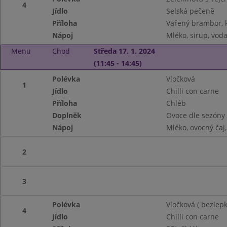
4
Jídlo
Selská pečeně
Příloha
Vařený brambor, k
Nápoj
Mléko, sirup, vod
Menu
Chod
Středa 17. 1. 2024
(11:45 - 14:45)
Polévka
Vločková
1
Jídlo
Chilli con carne
Příloha
Chléb
Doplněk
Ovoce dle sezóny
Nápoj
Mléko, ovocný čaj
2
3
Polévka
Vločková ( bezlepk
4
Jídlo
Chilli con carne