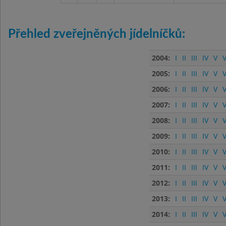
Přehled zveřejněných jídelníčků:
2004:
I
II
III
IV
V
V
2005:
I
II
III
IV
V
V
2006:
I
II
III
IV
V
V
2007:
I
II
III
IV
V
V
2008:
I
II
III
IV
V
V
2009:
I
II
III
IV
V
V
2010:
I
II
III
IV
V
V
2011:
I
II
III
IV
V
V
2012:
I
II
III
IV
V
V
2013:
I
II
III
IV
V
V
2014:
I
II
III
IV
V
V