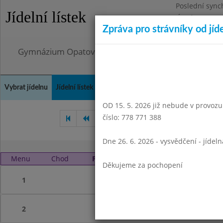
Poslední sync
Jídelní lístek
Úterý 4.8.2026
Zpráva pro strávníky od jíd
Omezení obje
Gymnázium Opatov, Praha 4, Konstantinova 1500
Vybrat jídelnu
Jídelní lístek
Historie
Kontakty a informace
Doch
OD 15. 5. 2026 již nebude v provozu t
číslo: 778 771 388
Listopad 2023
Prosinec 202
Dne 26. 6. 2026 - vysvědčení - jídel
Menu
Chod
Pondělí 1. 1. 2024 (11:45 - 14:45)
Děkujeme za pochopení
1
2