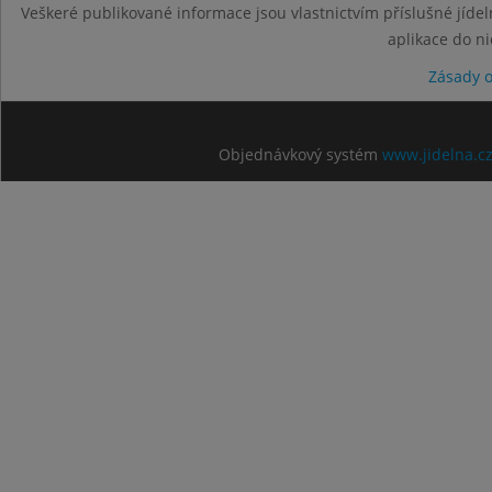
Veškeré publikované informace jsou vlastnictvím příslušné jídel
aplikace do n
Zásady 
Objednávkový systém
www.jidelna.c