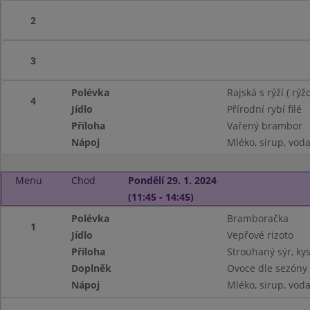
2
3
Polévka
Rajská s rýží ( rý
4
Jídlo
Přírodní rybí filé
Příloha
Vařený brambor
Nápoj
Mléko, sirup, vod
Menu
Chod
Pondělí 29. 1. 2024
(11:45 - 14:45)
Polévka
Bramboračka
1
Jídlo
Vepřové rizoto
Příloha
Strouhaný sýr, ky
Doplněk
Ovoce dle sezóny
Nápoj
Mléko, sirup, vod