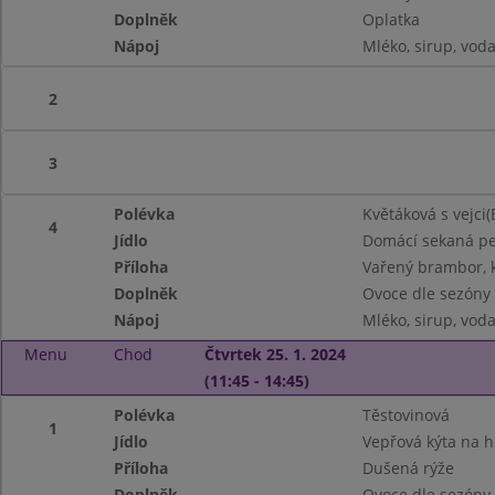
Doplněk
Oplatka
Nápoj
Mléko, sirup, vod
2
3
Polévka
Květáková s vejci(
4
Jídlo
Domácí sekaná p
Příloha
Vařený brambor, 
Doplněk
Ovoce dle sezóny
Nápoj
Mléko, sirup, vod
Menu
Chod
Čtvrtek 25. 1. 2024
(11:45 - 14:45)
Polévka
Těstovinová
1
Jídlo
Vepřová kýta na 
Příloha
Dušená rýže
Doplněk
Ovoce dle sezóny