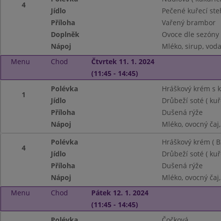
4
Jídlo
Pečené kuřecí st
Příloha
Vařený brambor
Doplněk
Ovoce dle sezóny
Nápoj
Mléko, sirup, vod
Menu
Chod
Čtvrtek 11. 1. 2024
(11:45 - 14:45)
Polévka
Hráškový krém s 
1
Jídlo
Drůbeží soté ( kuř
Příloha
Dušená rýže
Nápoj
Mléko, ovocný čaj
Polévka
Hráškový krém ( B
4
Jídlo
Drůbeží soté ( kuř
Příloha
Dušená rýže
Nápoj
Mléko, ovocný čaj
Menu
Chod
Pátek 12. 1. 2024
(11:45 - 14:45)
Polévka
Čočková