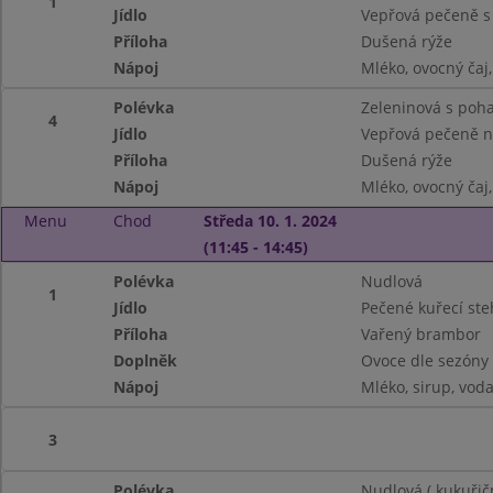
1
Jídlo
Vepřová pečeně s
Příloha
Dušená rýže
Nápoj
Mléko, ovocný čaj
Polévka
Zeleninová s poh
4
Jídlo
Vepřová pečeně n
Příloha
Dušená rýže
Nápoj
Mléko, ovocný čaj
Menu
Chod
Středa 10. 1. 2024
(11:45 - 14:45)
Polévka
Nudlová
1
Jídlo
Pečené kuřecí st
Příloha
Vařený brambor
Doplněk
Ovoce dle sezóny
Nápoj
Mléko, sirup, vod
3
Polévka
Nudlová ( kukuřičn