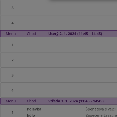
3
4
Menu
Chod
Úterý 2. 1. 2024 (11:45 - 14:45)
1
2
3
4
Menu
Chod
Středa 3. 1. 2024 (11:45 - 14:45)
Polévka
Špenátová s vejci
1
Jídlo
Zapečené Lasagn