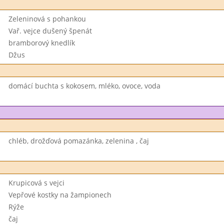
Zeleninová s pohankou
Vař. vejce dušený špenát
bramborový knedlík
Džus
domácí buchta s kokosem, mléko, ovoce, voda
chléb, drožďová pomazánka, zelenina , čaj
Krupicová s vejci
Vepřové kostky na žampionech
Rýže
čaj