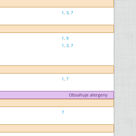
1
,
3
,
7
1
,
9
1
,
3
,
7
1
,
7
Obsahuje alergeny
7