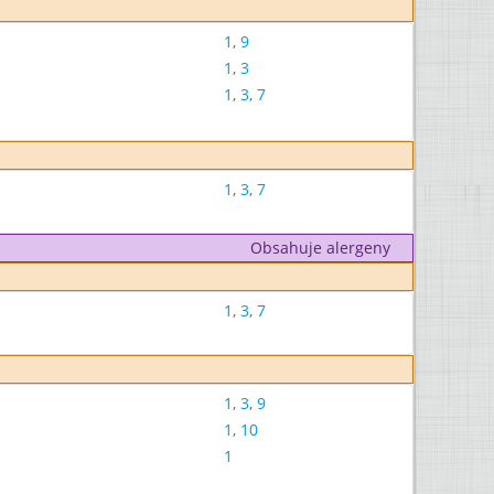
1
,
9
1
,
3
1
,
3
,
7
1
,
3
,
7
Obsahuje alergeny
1
,
3
,
7
1
,
3
,
9
1
,
10
1