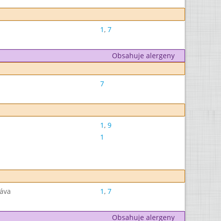
1
,
7
Obsahuje alergeny
7
1
,
9
1
ťáva
1
,
7
Obsahuje alergeny