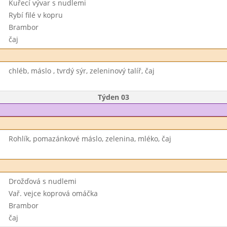
Kuřecí vývar s nudlemi
Rybí filé v kopru
Brambor
čaj
chléb, máslo , tvrdý sýr, zeleninový talíř, čaj
Týden 03
Rohlík, pomazánkové máslo, zelenina, mléko, čaj
Drožďová s nudlemi
Vař. vejce koprová omáčka
Brambor
čaj