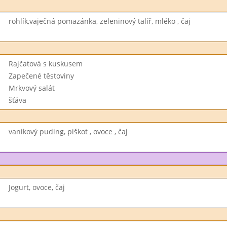
rohlík,vaječná pomazánka, zeleninový talíř, mléko , čaj
Rajčatová s kuskusem
Zapečené těstoviny
Mrkvový salát
šťáva
vanikový puding, piškot , ovoce , čaj
Jogurt, ovoce, čaj