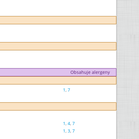
Obsahuje alergeny
1
,
7
1
,
4
,
7
1
,
3
,
7