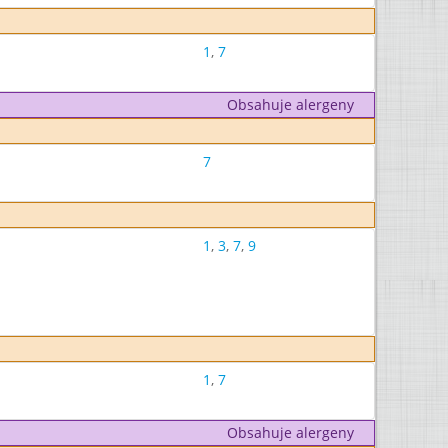
1
,
7
Obsahuje alergeny
7
1
,
3
,
7
,
9
1
,
7
Obsahuje alergeny