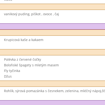
vanikový puding, piškot , ovoce , čaj
Krupicová kaše a kakaem
Polévka z červené čočky
Boloňské špagety s mletým masem
Fly tyčinka
Džus
Rohlík, sýrová pomazánka s česnekem, zelenina, mléčný nápoj,š