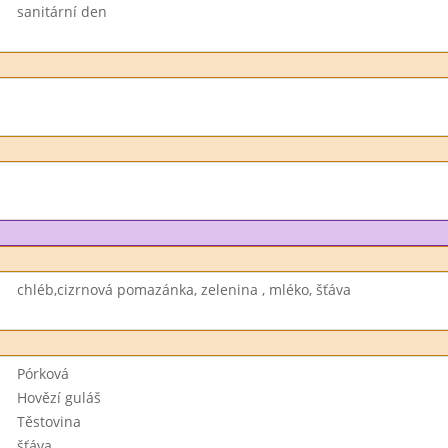
sanitární den
chléb,cizrnová pomazánka, zelenina , mléko, šťáva
Pórková
Hovězí guláš
Těstovina
šťáva