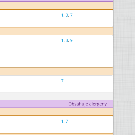
1
,
3
,
7
1
,
3
,
9
7
Obsahuje alergeny
1
,
7