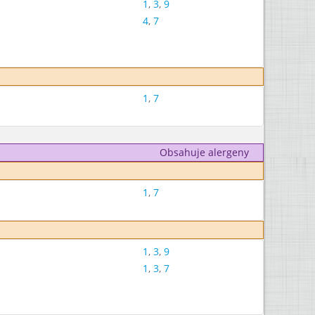
1
,
3
,
9
4
,
7
1
,
7
Obsahuje alergeny
1
,
7
1
,
3
,
9
1
,
3
,
7