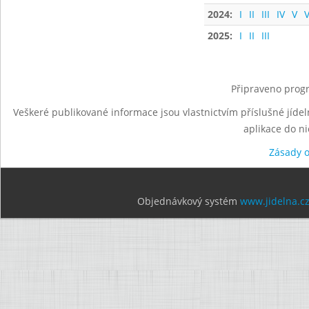
2024:
I
II
III
IV
V
V
2025:
I
II
III
Připraveno progr
Veškeré publikované informace jsou vlastnictvím příslušné jídel
aplikace do n
Zásady 
Objednávkový systém
www.jidelna.c