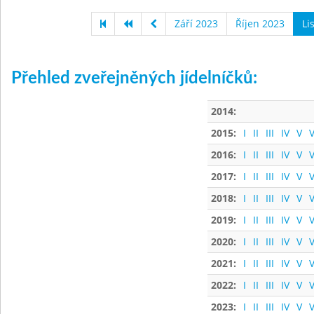
Září 2023
Říjen 2023
Li
Přehled zveřejněných jídelníčků:
2014:
2015:
I
II
III
IV
V
V
2016:
I
II
III
IV
V
V
2017:
I
II
III
IV
V
V
2018:
I
II
III
IV
V
V
2019:
I
II
III
IV
V
V
2020:
I
II
III
IV
V
V
2021:
I
II
III
IV
V
V
2022:
I
II
III
IV
V
V
2023:
I
II
III
IV
V
V