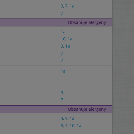
3
,
7
,
1a
7
Obsahuje alergeny
1a
10
,
1a
3
,
1a
7
7
1a
9
7
Obsahuje alergeny
3
,
9
,
1a
3
,
7
,
10
,
1a