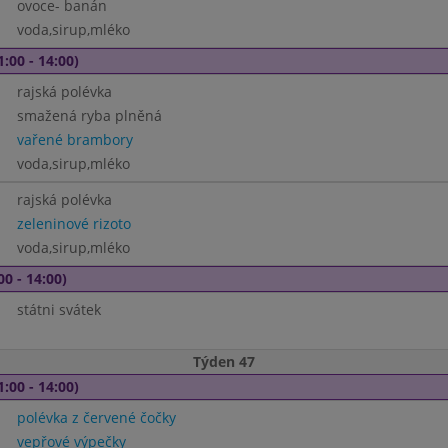
ovoce- banán
voda,sirup,mléko
1:00 - 14:00)
rajská polévka
smažená ryba plněná
vařené brambory
voda,sirup,mléko
rajská polévka
zeleninové rizoto
voda,sirup,mléko
00 - 14:00)
státni svátek
Týden 47
1:00 - 14:00)
polévka z červené čočky
vepřové výpečky