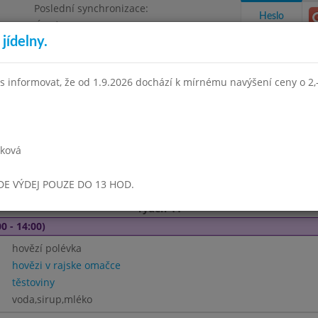
Poslední synchronizace:
Heslo
Úterý 21.7.2026 8:55
jídelny.
Omezení objednávek
e, Masarykova 450
s informovat, že od 1.9.2026 dochází k mírnému navýšení ceny o 2,-
takty a informace
Docházka
Aktivity
rková
í 2023
Říjen 2023
Listopad 2023
Prosinec 2023
Leden 
UDE VÝDEJ POUZE DO 13 HOD.
Týden 44
0 - 14:00)
hovězí polévka
hovězi v rajske omačce
těstoviny
voda,sirup,mléko