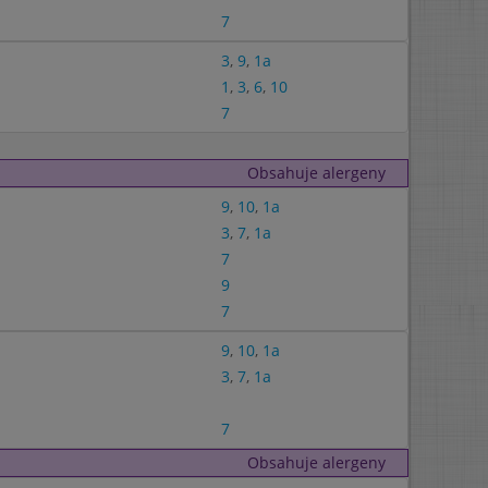
7
3
,
9
,
1a
1
,
3
,
6
,
10
7
Obsahuje alergeny
9
,
10
,
1a
3
,
7
,
1a
7
9
7
9
,
10
,
1a
3
,
7
,
1a
7
Obsahuje alergeny