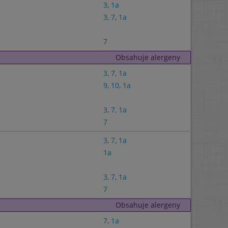
3
,
1a
3
,
7
,
1a
7
Obsahuje alergeny
3
,
7
,
1a
9
,
10
,
1a
3
,
7
,
1a
7
3
,
7
,
1a
1a
3
,
7
,
1a
7
Obsahuje alergeny
7
,
1a