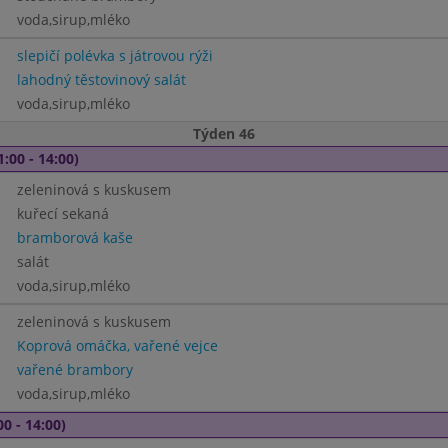
voda,sirup,mléko
slepičí polévka s játrovou rýži
lahodný těstovinový salát
voda,sirup,mléko
Týden 46
1:00 - 14:00)
zeleninová s kuskusem
kuřecí sekaná
bramborová kaše
salát
voda,sirup,mléko
zeleninová s kuskusem
Koprová omáčka, vařené vejce
vařené brambory
voda,sirup,mléko
00 - 14:00)