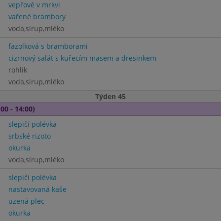
vepřové v mrkvi
vařené brambory
voda,sirup,mléko
fazolková s bramborami
cizrnový salát s kuřecím masem a dresinkem
rohlik
voda,sirup,mléko
Týden 45
00 - 14:00)
slepičí polévka
srbské rizoto
okurka
voda,sirup,mléko
slepičí polévka
nastavovaná kaše
uzená plec
okurka