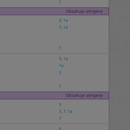
7
Obsahuje alergeny
9
,
1a
7
,
1a
7
9
,
1a
1a
3
7
Obsahuje alergeny
9
3
,
7
,
1a
7
9