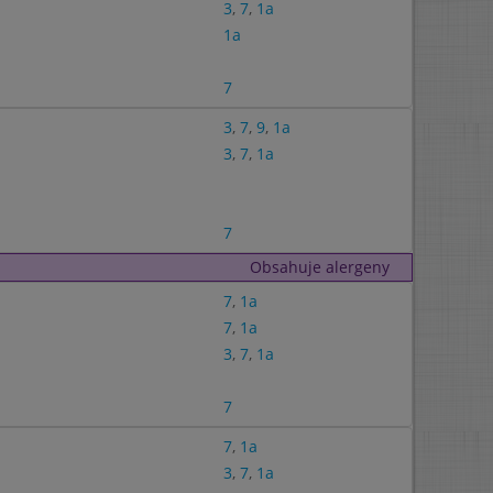
3
,
7
,
1a
1a
7
3
,
7
,
9
,
1a
3
,
7
,
1a
7
Obsahuje alergeny
7
,
1a
7
,
1a
3
,
7
,
1a
7
7
,
1a
3
,
7
,
1a