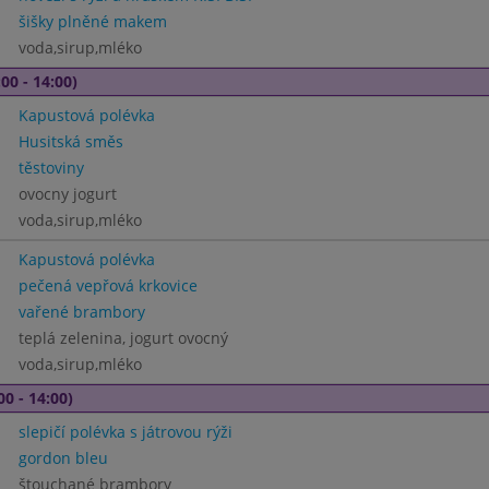
šišky plněné makem
voda,sirup,mléko
00 - 14:00)
Kapustová polévka
Husitská směs
těstoviny
ovocny jogurt
voda,sirup,mléko
Kapustová polévka
pečená vepřová krkovice
vařené brambory
teplá zelenina, jogurt ovocný
voda,sirup,mléko
00 - 14:00)
slepičí polévka s játrovou rýži
gordon bleu
štouchané brambory