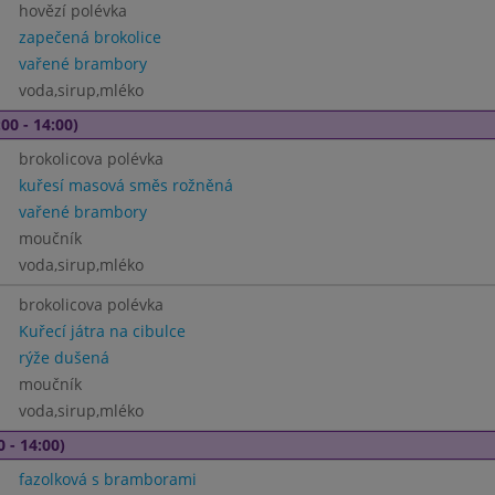
hovězí polévka
zapečená brokolice
vařené brambory
voda,sirup,mléko
00 - 14:00)
brokolicova polévka
kuřesí masová směs rožněná
vařené brambory
moučník
voda,sirup,mléko
brokolicova polévka
Kuřecí játra na cibulce
rýže dušená
moučník
voda,sirup,mléko
0 - 14:00)
fazolková s bramborami