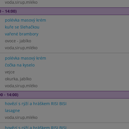
voda,sirup,mléko
 - 14:00)
polévka masový krém
kuře se šlehačkou
vařené brambory
ovoce - jablko
voda,sirup,mléko
polévka masový krém
čočka na kyselo
vejce
okurka, jablko
voda,sirup,mléko
0 - 14:00)
hovězí s rýží a hráškem RISI BISI
lasagne
voda,sirup,mléko
hovězí s rýží a hráškem RISI BISI