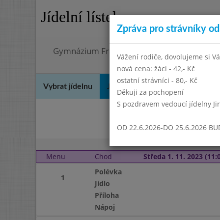
Jídelní lístek
Zpráva pro strávníky od 
Gymnázium Františka Palackého, Neratovic
Vážení rodiče, dovolujeme si Vá
nová cena: žáci - 42,- Kč
ostatní strávníci - 80,- Kč
Vybrat jídelnu
Jídelní lístek
Historie
Kon
Děkuji za pochopení
S pozdravem vedoucí jídelny Ji
Zář
OD 22.6.2026-DO 25.6.2026 B
Menu
Chod
Středa 1. 11. 2023 (11:0
Polévka
1
Jídlo
Příloha
Nápoj