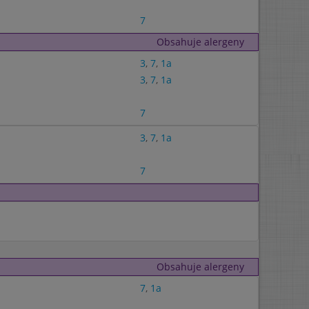
7
Obsahuje alergeny
3
,
7
,
1a
3
,
7
,
1a
7
3
,
7
,
1a
7
Obsahuje alergeny
7
,
1a