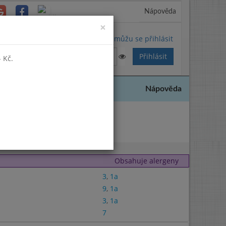
Nápověda
Close
×
Nemůžu se přihlásit
 Kč.
Nápověda
2024
Obsahuje alergeny
3
,
1a
9
,
1a
3
,
1a
7