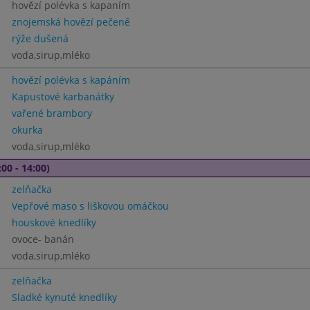
hovězí polévka s kapaním
znojemská hovězí pečeně
rýže dušená
voda,sirup,mléko
hovězí polévka s kapáním
Kapustové karbanátky
vařené brambory
okurka
voda,sirup,mléko
00 - 14:00)
zelňačka
Vepřové maso s liškovou omáčkou
houskové knedlíky
ovoce- banán
voda,sirup,mléko
zelňačka
Sladké kynuté knedlíky