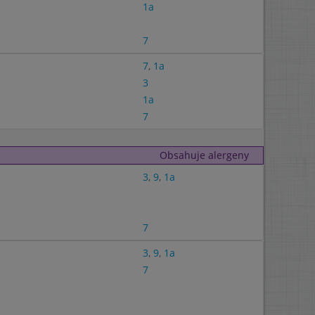
1a
7
7
,
1a
3
1a
7
Obsahuje alergeny
3
,
9
,
1a
7
3
,
9
,
1a
7