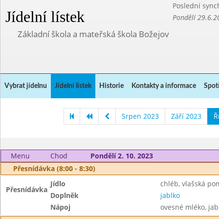
Poslední sync
Jídelní lístek
Pondělí 29.6.2
Základní škola a mateřská škola Božejov
Vybrat jídelnu
Jídelní lístek
Historie
Kontakty a informace
Spot
Srpen 2023
Září 2023
Ř
Menu
Chod
Pondělí 2. 10. 2023
Přesnídávka (8:00 - 8:30)
Jídlo
chléb, vlašská p
Přesnídávka
Doplněk
jablko
Nápoj
ovesné mléko, ja