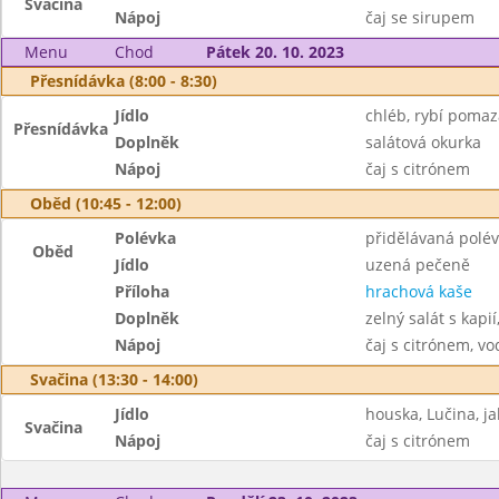
Svačina
Nápoj
čaj se sirupem
Menu
Chod
Pátek 20. 10. 2023
Přesnídávka (8:00 - 8:30)
Jídlo
chléb, rybí poma
Přesnídávka
Doplněk
salátová okurka
Nápoj
čaj s citrónem
Oběd (10:45 - 12:00)
Polévka
přidělávaná polé
Oběd
Jídlo
uzená pečeně
Příloha
hrachová kaše
Doplněk
zelný salát s kapi
Nápoj
čaj s citrónem, vo
Svačina (13:30 - 14:00)
Jídlo
houska, Lučina, ja
Svačina
Nápoj
čaj s citrónem