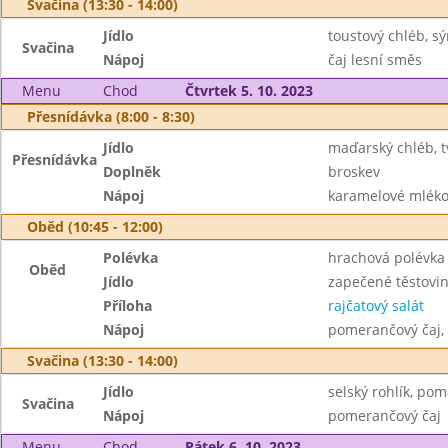
Svačina (13:30 - 14:00)
Jídlo
toustový chléb, s
Svačina
Nápoj
čaj lesní směs
Menu
Chod
Čtvrtek 5. 10. 2023
Přesnídávka (8:00 - 8:30)
Jídlo
maďarský chléb, 
Přesnídávka
Doplněk
broskev
Nápoj
karamelové mléko
Oběd (10:45 - 12:00)
Polévka
hrachová polévka
Oběd
Jídlo
zapečené těstovin
Příloha
rajčatový salát
Nápoj
pomerančový čaj,
Svačina (13:30 - 14:00)
Jídlo
selský rohlík, po
Svačina
Nápoj
pomerančový čaj
Menu
Chod
Pátek 6. 10. 2023