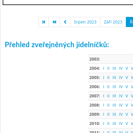
Srpen 2023
Září 2023
Ř
Přehled zveřejněných jídelníčků:
2003:
2004:
I
II
III
IV
V
V
2005:
I
II
III
IV
V
V
2006:
I
II
III
IV
V
V
2007:
I
II
III
IV
V
V
2008:
I
II
III
IV
V
V
2009:
I
II
III
IV
V
V
2010:
I
II
III
IV
V
V
2011:
I
II
III
IV
V
V