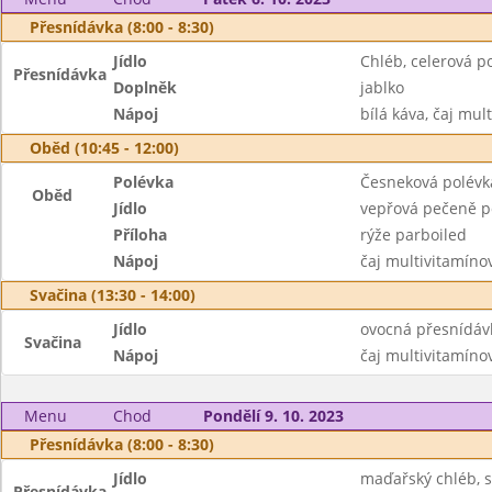
Přesnídávka (8:00 - 8:30)
Jídlo
Chléb, celerová 
Přesnídávka
Doplněk
jablko
Nápoj
bílá káva, čaj mul
Oběd (10:45 - 12:00)
Polévka
Česneková polév
Oběd
Jídlo
vepřová pečeně p
Příloha
rýže parboiled
Nápoj
čaj multivitamíno
Svačina (13:30 - 14:00)
Jídlo
ovocná přesnídáv
Svačina
Nápoj
čaj multivitamíno
Menu
Chod
Pondělí 9. 10. 2023
Přesnídávka (8:00 - 8:30)
Jídlo
maďařský chléb, 
Přesnídávka