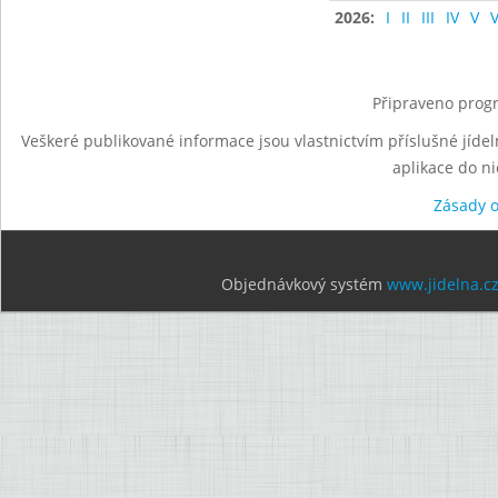
2026:
I
II
III
IV
V
V
Připraveno progr
Veškeré publikované informace jsou vlastnictvím příslušné jídel
aplikace do n
Zásady 
Objednávkový systém
www.jidelna.c