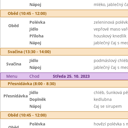
Nápoj
mléko, jablečný 
Oběd (10:45 - 12:00)
Polévka
zeleninová polévk
Oběd
Jídlo
vepřové maso vař
Příloha
houskový knedlík
Nápoj
jablečný čaj s me
Svačina (13:30 - 14:00)
Jídlo
podmáslový chléb,
Svačina
Nápoj
jablečný čaj s m
Menu
Chod
Středa 25. 10. 2023
Přesnídávka (8:00 - 8:30)
Jídlo
chléb, šunková p
Přesnídávka
Doplněk
kedlubna
Nápoj
čaj se sirupem
Oběd (10:45 - 12:00)
Polévka
hovězí polévka s 
Oběd