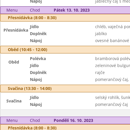
Nápoj
jablečný čaj s m
Menu
Chod
Pátek 13. 10. 2023
Přesnídávka (8:00 - 8:30)
Jídlo
chléb, vaječná p
Přesnídávka
Doplněk
jablko
Nápoj
ovesné banánové 
Oběd (10:45 - 12:00)
Polévka
bramborová polé
Oběd
Jídlo
zeleninové bulgu
Doplněk
rajče
Nápoj
pomerančový čaj,
Svačina (13:30 - 14:00)
Jídlo
selský rohlík, šun
Svačina
Nápoj
pomerančový čaj
Menu
Chod
Pondělí 16. 10. 2023
Přesnídávka (8:00 - 8:30)