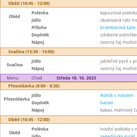
Oběd (10:45 - 12:00)
Polévka
kapustová polévk
Oběd
Jídlo
obalovaná rybí tre
Příloha
bramborová kaše
Doplněk
zdobené polníčk
Nápoj
ovocný čaj multivi
Svačina (13:30 - 14:00)
Jídlo
jablečné pyré s p
Svačina
Nápoj
ovocný čaj multiv
Menu
Chod
Středa 18. 10. 2023
Přesnídávka (8:00 - 8:30)
Jídlo
Rohlík s máslem
Přesnídávka
Doplněk
banán
Nápoj
kakao, malinový č
Oběd (10:45 - 12:00)
Polévka
hovězí polévka s 
Oběd
Jídlo
segedínský guláš