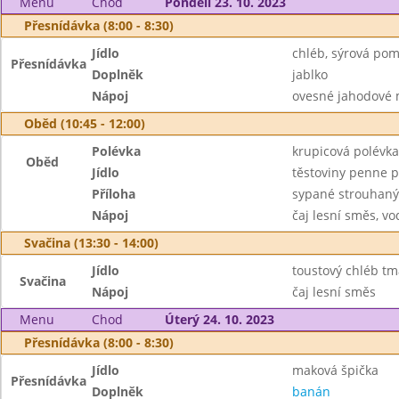
Menu
Chod
Pondělí 23. 10. 2023
Přesnídávka (8:00 - 8:30)
Jídlo
chléb, sýrová pom
Přesnídávka
Doplněk
jablko
Nápoj
ovesné jahodové m
Oběd (10:45 - 12:00)
Polévka
krupicová polévka
Oběd
Jídlo
těstoviny penne 
Příloha
sypané strouhan
Nápoj
čaj lesní směs, vo
Svačina (13:30 - 14:00)
Jídlo
toustový chléb tm
Svačina
Nápoj
čaj lesní směs
Menu
Chod
Úterý 24. 10. 2023
Přesnídávka (8:00 - 8:30)
Jídlo
maková špička
Přesnídávka
Doplněk
banán