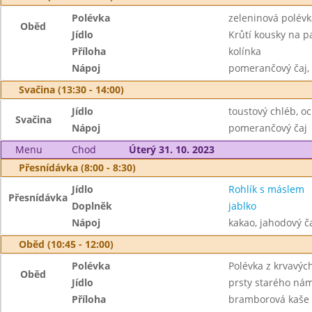
Polévka
zeleninová polév
Oběd
Jídlo
Krůtí kousky na p
Příloha
kolínka
Nápoj
pomerančový čaj,
Svačina (13:30 - 14:00)
Jídlo
toustový chléb, 
Svačina
Nápoj
pomerančový čaj
Menu
Chod
Úterý 31. 10. 2023
Přesnídávka (8:00 - 8:30)
Jídlo
Rohlík s máslem
Přesnídávka
Doplněk
jablko
Nápoj
kakao, jahodový č
Oběd (10:45 - 12:00)
Polévka
Polévka z krvavýc
Oběd
Jídlo
prsty starého ná
Příloha
bramborová kaše 