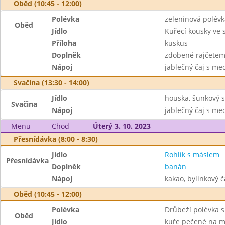
Oběd (10:45 - 12:00)
Polévka
zeleninová polévk
Oběd
Jídlo
Kuřecí kousky ve
Příloha
kuskus
Doplněk
zdobené rajčete
Nápoj
jablečný čaj s me
Svačina (13:30 - 14:00)
Jídlo
houska, šunkový s
Svačina
Nápoj
jablečný čaj s m
Menu
Chod
Úterý 3. 10. 2023
Přesnídávka (8:00 - 8:30)
Jídlo
Rohlík s máslem
Přesnídávka
Doplněk
banán
Nápoj
kakao, bylinkový č
Oběd (10:45 - 12:00)
Polévka
Drůbeží polévka 
Oběd
Jídlo
kuře pečené na m