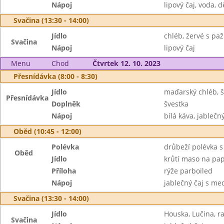
Nápoj
lipový čaj, voda, d
Svačina (13:30 - 14:00)
Jídlo
chléb, žervé s pa
Svačina
Nápoj
lipový čaj
Menu
Chod
Čtvrtek 12. 10. 2023
Přesnídávka (8:00 - 8:30)
Jídlo
maďarský chléb, 
Přesnídávka
Doplněk
švestka
Nápoj
bílá káva, jableč
Oběd (10:45 - 12:00)
Polévka
drůbeží polévka 
Oběd
Jídlo
krůtí maso na pap
Příloha
rýže parboiled
Nápoj
jablečný čaj s me
Svačina (13:30 - 14:00)
Jídlo
Houska, Lučina, ra
Svačina