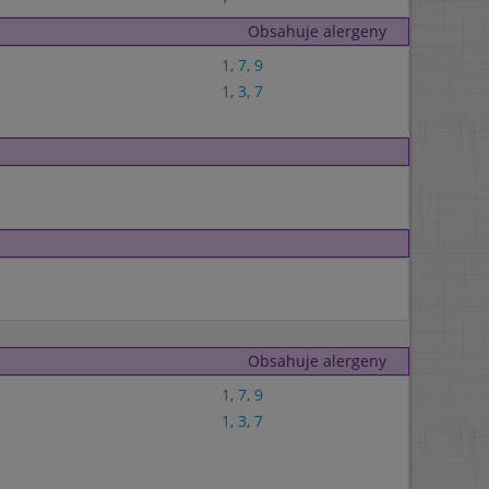
Obsahuje alergeny
1
,
7
,
9
1
,
3
,
7
Obsahuje alergeny
1
,
7
,
9
1
,
3
,
7