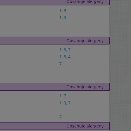
Obsahuje alergeny
1
,
9
1
,
3
Obsahuje alergeny
1
,
3
,
7
1
,
3
,
4
7
Obsahuje alergeny
1
,
7
1
,
3
,
7
7
Obsahuje alergeny