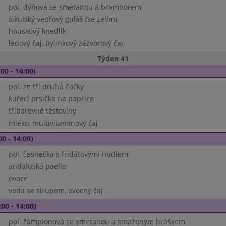
pol. dýňová se smetanou a bramborem
sikulský vepřový guláš (se zelím)
houskový knedlík
ledový čaj, bylinkový zázvorový čaj
Týden 41
00 - 14:00)
pol. ze tří druhů čočky
kuřecí prsíčka na paprice
tříbarevné těstoviny
mléko, multivitamínový čaj
00 - 14:00)
pol. česnečka s fridátovými nudlemi
andaluská paella
ovoce
voda se sirupem, ovocný čaj
00 - 14:00)
pol. žampionová se smetanou a smaženým hráškem