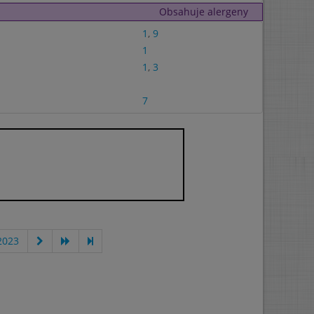
Obsahuje alergeny
1
,
9
1
1
,
3
7
2023