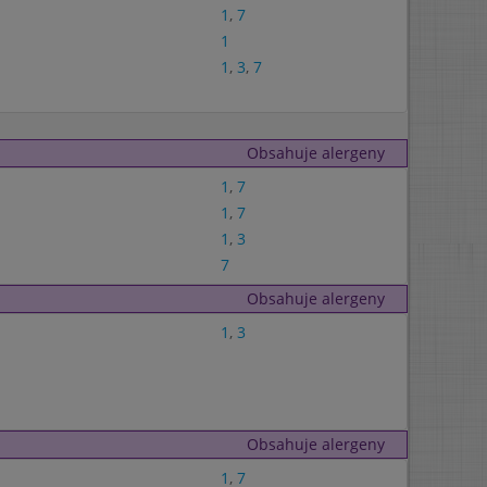
1
,
7
1
1
,
3
,
7
Obsahuje alergeny
1
,
7
1
,
7
1
,
3
7
Obsahuje alergeny
1
,
3
Obsahuje alergeny
1
,
7