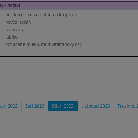
00 - 14:00)
pol. kuřecí se zeleninou a krupkami
hovězí tokáň
těstoviny
jablko
ochucené mléko, multivitamínový čaj
ven 2023
Září 2023
Říjen 2023
Listopad 2023
Prosinec 