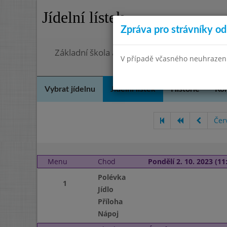
Jídelní lístek
Zpráva pro strávníky od 
Základní škola a Mateřská škola, Praha 4, O
V případě včasného neuhrazení 
Vybrat jídelnu
Jídelní lístek
Historie
Kon
Čer
Menu
Chod
Pondělí 2. 10. 2023 (11:
Polévka
1
Jídlo
Příloha
Nápoj