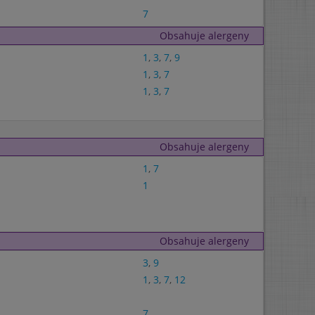
7
Obsahuje alergeny
1
,
3
,
7
,
9
1
,
3
,
7
1
,
3
,
7
Obsahuje alergeny
1
,
7
1
Obsahuje alergeny
3
,
9
1
,
3
,
7
,
12
7