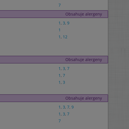
7
Obsahuje alergeny
1
,
3
,
9
1
1
,
12
Obsahuje alergeny
1
,
3
,
7
1
,
7
1
,
3
Obsahuje alergeny
1
,
3
,
7
,
9
1
,
3
,
7
7