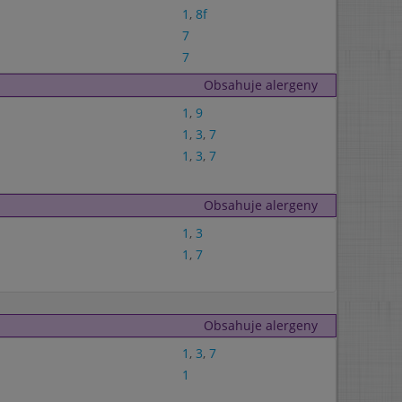
1
,
8f
7
7
Obsahuje alergeny
1
,
9
1
,
3
,
7
1
,
3
,
7
Obsahuje alergeny
1
,
3
1
,
7
Obsahuje alergeny
1
,
3
,
7
1