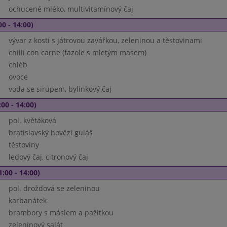
ochucené mléko, multivitamínový čaj
00 - 14:00)
vývar z kostí s játrovou zavářkou, zeleninou a těstovinami
chilli con carne (fazole s mletým masem)
chléb
ovoce
voda se sirupem, bylinkový čaj
00 - 14:00)
pol. květáková
bratislavský hovězí guláš
těstoviny
ledový čaj, citronový čaj
1:00 - 14:00)
pol. drožďová se zeleninou
karbanátek
brambory s máslem a pažitkou
zeleninový salát