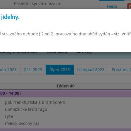
Poslední synchronizace:
Heslo
Pondělí 27.7.2026 13:26
jídelny.
Omezení objednávek
hradní 49
stravného nebude již od 2. pracovního dne oběd vydán - viz. Vnitřn
takty a informace
Docházka
Aktivity
ven 2023
Září 2023
Říjen 2023
Listopad 2023
Prosinec 
Týden 40
00 - 14:00)
pol. frankfurtská s bramborem
domažlické krůtí ragú
rýže
mléko, ovocný čaj