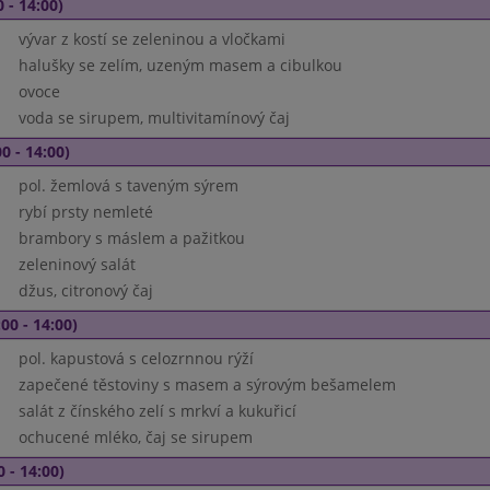
 - 14:00)
vývar z kostí se zeleninou a vločkami
halušky se zelím, uzeným masem a cibulkou
ovoce
voda se sirupem, multivitamínový čaj
0 - 14:00)
pol. žemlová s taveným sýrem
rybí prsty nemleté
brambory s máslem a pažitkou
zeleninový salát
džus, citronový čaj
00 - 14:00)
pol. kapustová s celozrnnou rýží
zapečené těstoviny s masem a sýrovým bešamelem
salát z čínského zelí s mrkví a kukuřicí
ochucené mléko, čaj se sirupem
0 - 14:00)