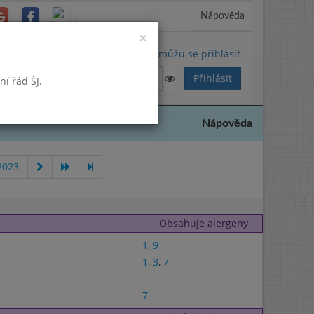
Nápověda
Close
×
Nemůžu se přihlásit
í řád ŠJ.
Nápověda
2023
Obsahuje alergeny
1
,
9
1
,
3
,
7
7