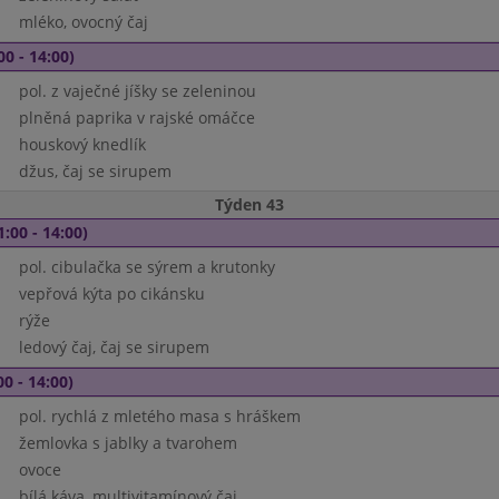
mléko, ovocný čaj
00 - 14:00)
pol. z vaječné jíšky se zeleninou
plněná paprika v rajské omáčce
houskový knedlík
džus, čaj se sirupem
Týden 43
1:00 - 14:00)
pol. cibulačka se sýrem a krutonky
vepřová kýta po cikánsku
rýže
ledový čaj, čaj se sirupem
00 - 14:00)
pol. rychlá z mletého masa s hráškem
žemlovka s jablky a tvarohem
ovoce
bílá káva, multivitamínový čaj