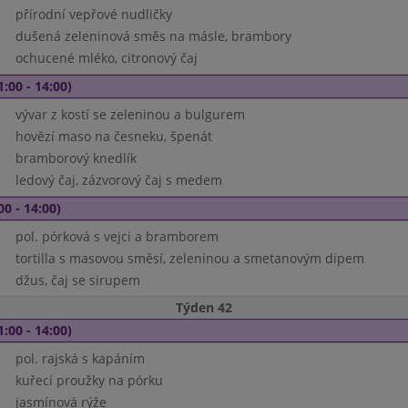
přírodní vepřové nudličky
dušená zeleninová směs na másle, brambory
ochucené mléko, citronový čaj
1:00 - 14:00)
vývar z kostí se zeleninou a bulgurem
hovězí maso na česneku, špenát
bramborový knedlík
ledový čaj, zázvorový čaj s medem
00 - 14:00)
pol. pórková s vejci a bramborem
tortilla s masovou směsí, zeleninou a smetanovým dipem
džus, čaj se sirupem
Týden 42
1:00 - 14:00)
pol. rajská s kapáním
kuřecí proužky na pórku
jasmínová rýže