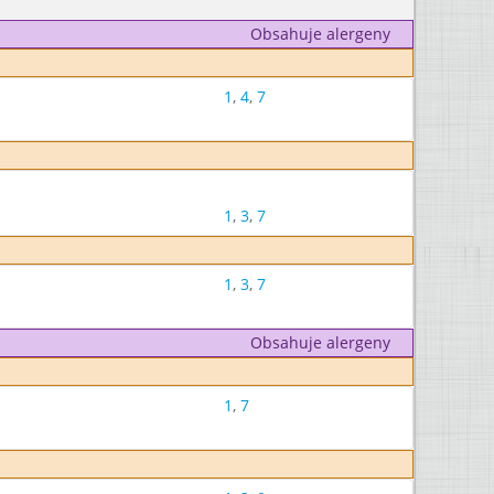
Obsahuje alergeny
1
,
4
,
7
1
,
3
,
7
1
,
3
,
7
Obsahuje alergeny
1
,
7