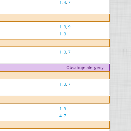
1
,
4
,
7
1
,
3
,
9
1
,
3
1
,
3
,
7
Obsahuje alergeny
1
,
3
,
7
1
,
9
4
,
7