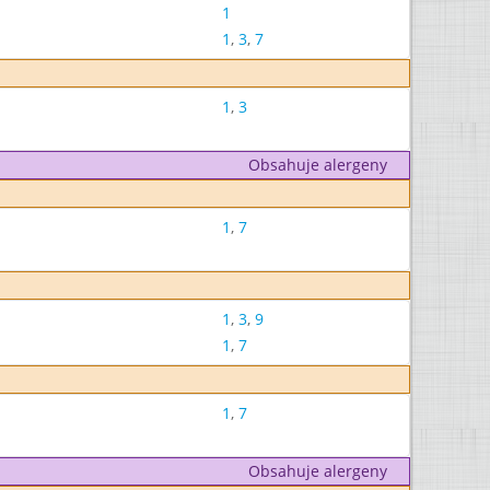
1
1
,
3
,
7
1
,
3
Obsahuje alergeny
1
,
7
1
,
3
,
9
1
,
7
1
,
7
Obsahuje alergeny