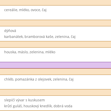
cereálie, mléko, ovoce, čaj
dýňová
karbanátek, bramborová kaše, zelenina, čaj
houska, máslo, zelenina, mléko
chléb, pomazánka z olejovek, zelenina, čaj
slepičí vývar s kuskusem
krůtí guláš, houskový knedlík, dobrá voda