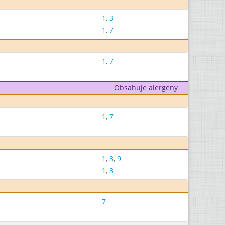
1
,
3
1
,
7
1
,
7
Obsahuje alergeny
1
,
7
1
,
3
,
9
1
,
3
7