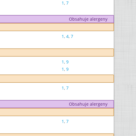
1
,
7
Obsahuje alergeny
1
,
4
,
7
1
,
9
1
,
9
1
,
7
Obsahuje alergeny
1
,
7