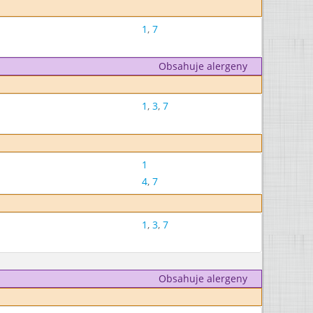
1
,
7
Obsahuje alergeny
1
,
3
,
7
1
4
,
7
1
,
3
,
7
Obsahuje alergeny