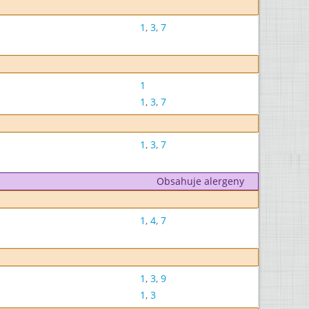
1
,
3
,
7
1
1
,
3
,
7
1
,
3
,
7
Obsahuje alergeny
1
,
4
,
7
1
,
3
,
9
1
,
3