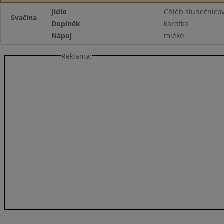
Jídlo
Chléb slunečnicov
Svačina
Doplněk
karotka
Nápoj
mléko
Reklama: