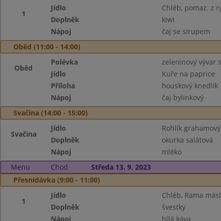
Jídlo
Chléb, pomaz. z ry
1
Doplněk
kiwi
Nápoj
čaj se sirupem
Oběd (11:00 - 14:00)
Polévka
zeleninový vývar 
Oběd
Jídlo
Kuře na paprice
Příloha
houskový knedlík
Nápoj
čaj bylinkový
Svačina (14:00 - 15:00)
Jídlo
Rohlík grahamový,
Svačina
Doplněk
okurka salátová
Nápoj
mléko
Menu
Chod
Středa 13. 9. 2023
Přesnídávka (9:00 - 11:00)
Jídlo
Chléb, Rama máslo
1
Doplněk
švestky
Nápoj
bílá káva