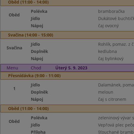
Oběd (11:00 - 14:00)
Polévka
bramboračka
Oběd
Jídlo
Dukátové buchtič
Nápoj
čaj ovocný
Svačina (14:00 - 15:00)
Jídlo
Rohlík, pomaz. z 
Svačina
Doplněk
kedlubna
Nápoj
čaj bylinkový
Menu
Chod
Úterý 5. 9. 2023
Přesnídávka (9:00 - 11:00)
Jídlo
Dalamánek, pomaz
1
Doplněk
meloun
Nápoj
čaj s citronem
Oběd (11:00 - 14:00)
Polévka
zeleninový vývar s
Oběd
Jídlo
Vepřová plec peč
Příloha
šťouchané bramb