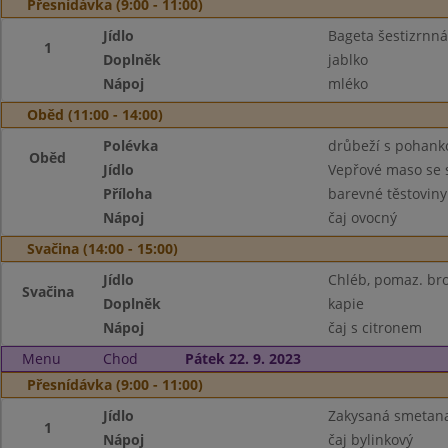
Přesnídávka (9:00 - 11:00)
Jídlo
Bageta šestizrnná
1
Doplněk
jablko
Nápoj
mléko
Oběd (11:00 - 14:00)
Polévka
drůbeží s pohank
Oběd
Jídlo
Vepřové maso se 
Příloha
barevné těstoviny
Nápoj
čaj ovocný
Svačina (14:00 - 15:00)
Jídlo
Chléb, pomaz. bro
Svačina
Doplněk
kapie
Nápoj
čaj s citronem
Menu
Chod
Pátek 22. 9. 2023
Přesnídávka (9:00 - 11:00)
Jídlo
Zakysaná smetana
1
Nápoj
čaj bylinkový