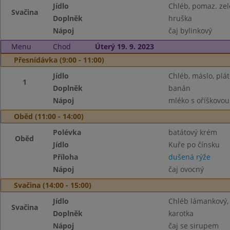
Jídlo
Chléb, pomaz. ze
Svačina
Doplněk
hruška
Nápoj
čaj bylinkový
Menu
Chod
Úterý 19. 9. 2023
Přesnídávka (9:00 - 11:00)
Jídlo
Chléb, máslo, plát
1
Doplněk
banán
Nápoj
mléko s oříškovou
Oběd (11:00 - 14:00)
Polévka
batátový krém
Oběd
Jídlo
Kuře po čínsku
Příloha
dušená rýže
Nápoj
čaj ovocný
Svačina (14:00 - 15:00)
Jídlo
Chléb lámankový,
Svačina
Doplněk
karotka
Nápoj
čaj se sirupem