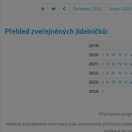
Červenec 2023
Srpen 2023
Přehled zveřejněných jídelníčků:
2019:
2020:
I
II
III
IV
V
V
2021:
I
II
III
IV
V
V
2022:
I
II
III
IV
V
V
2023:
I
II
III
IV
V
V
2024:
I
Připraveno progr
Veškeré publikované informace jsou vlastnictvím příslušné jídel
aplikace do n