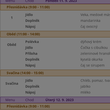
Menu
Chod
Pondělí 11. 9. 2023
Přesnídávka (9:00 - 11:00)
Jídlo
Veka, medové más
1
Doplněk
mandarinka
Nápoj
čaj ovocný
Oběd (11:00 - 14:00)
Polévka
dýňový krém
Oběd
Jídlo
Čočka s cibulkou
Příloha
zeleninové hranol
Doplněk
kyselá okurka
Nápoj
čaj se sirupem
Svačina (14:00 - 15:00)
Jídlo
Chléb, pomaz. tva
Svačina
Doplněk
jablko
Nápoj
mléko
Menu
Chod
Úterý 12. 9. 2023
Přesnídávka (9:00 - 11:00)