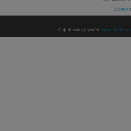
Zásady 
Objednávkový systém
www.jidelna.c