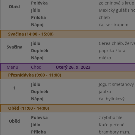
Polévka
zeleninová s kru
Oběd
Jídlo
Mexický guláš ( ho
Příloha
chléb
Nápoj
čaj se sirupem
Svačina (14:00 - 15:00)
Jídlo
Cerea chléb, žerv
Svačina
Doplněk
paprika žlutá
Nápoj
mléko
Menu
Chod
Úterý 26. 9. 2023
Přesnídávka (9:00 - 11:00)
Jídlo
Jogurt smetanový
1
Doplněk
jablko
Nápoj
čaj bylinkový
Oběd (11:00 - 14:00)
Polévka
z rybího filé
Oběd
Jídlo
Kuře pečené
Příloha
brambory m.m.