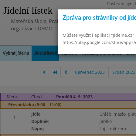
Poslední sync
Jídelní lístek
Čtvrtek 23.10.
Zpráva pro strávníky od jíd
Mateřská škola, Praha 5 - Hlubočepy, Hlubočepská 90
organizace DEMO
Můžete využít i aplikaci "Jidelna.cz"
https://play.google.com/store/apps/
Vybrat jídelnu
Jídelní lístek
Historie
Kontakty a informace
Doch
Červenec 2023
Srpen 2023
Menu
Chod
Pondělí 4. 9. 2023
Přesnídávka (9:00 - 11:00)
Jídlo
Chléb, máslo, plát
1
Doplněk
jablko
Nápoj
čaj s mlékem