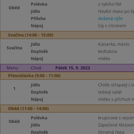
Polévka
z rybího filé
Oběd
Jídlo
Hovězí maso po š
Příloha
dušená rýže
Nápoj
čaj s citronem
Svačina (14:00 - 15:00)
Jídlo
Kaiserka, máslo
Svačina
Doplněk
kedlubna
Nápoj
mléko
Menu
Chod
Pátek 15. 9. 2023
Přesnídávka (9:00 - 11:00)
Jídlo
Chléb střapatý ( 
1
Doplněk
ledový salát
Nápoj
mléko s příchutí 
Oběd (11:00 - 14:00)
Polévka
krupicová s vejce
Oběd
Jídlo
Zapečené těstovi
Doplněk
červená řepa