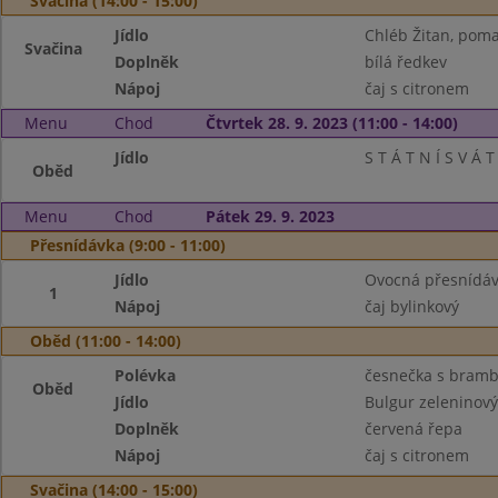
Svačina (14:00 - 15:00)
Jídlo
Chléb Žitan, pom
Svačina
Doplněk
bílá ředkev
Nápoj
čaj s citronem
Menu
Chod
Čtvrtek 28. 9. 2023 (11:00 - 14:00)
Jídlo
S T Á T N Í S V Á T
Oběd
Menu
Chod
Pátek 29. 9. 2023
Přesnídávka (9:00 - 11:00)
Jídlo
Ovocná přesnídávk
1
Nápoj
čaj bylinkový
Oběd (11:00 - 14:00)
Polévka
česnečka s bram
Oběd
Jídlo
Bulgur zeleninový
Doplněk
červená řepa
Nápoj
čaj s citronem
Svačina (14:00 - 15:00)