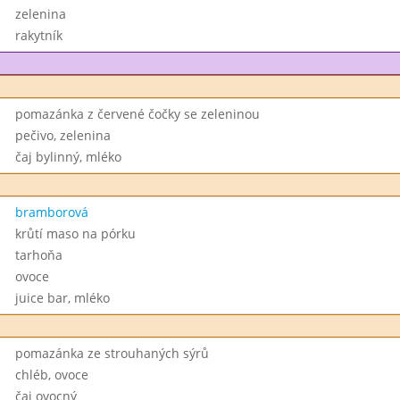
zelenina
rakytník
pomazánka z červené čočky se zeleninou
pečivo, zelenina
čaj bylinný, mléko
bramborová
krůtí maso na pórku
tarhoňa
ovoce
juice bar, mléko
pomazánka ze strouhaných sýrů
chléb, ovoce
čaj ovocný