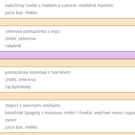
babiččiny nudle s mákem a cukrem, maštěné máslem
juice bar, mléko
celerová pomazánka s vejci
chléb, zelenina
rakytník
pomazánka lososová s tvarohem
chléb, zelenina
čaj bylinkový
slepičí s ovesnými vločkami
boloňské špagety s masovou směsí ( hovězí, vepřové maso ) syp
ovoce
juice bar, mléko