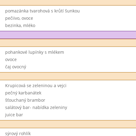
pomazánka tvarohová s krůtí šunkou
pečiivo, ovoce
bezinka, mléko
pohankové lupínky s mlékem
ovoce
čaj ovocný
Krupicová se zeleninou a vejci
pečný karbanátek
šťouchaný brambor
salátový bar- nabídka zeleniny
juice bar
sýrový rohlík