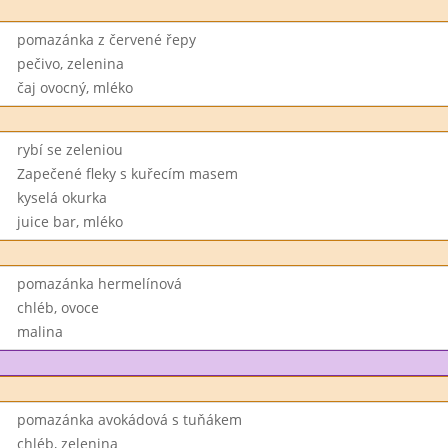
pomazánka z červené řepy
pečivo, zelenina
čaj ovocný, mléko
rybí se zeleniou
Zapečené fleky s kuřecím masem
kyselá okurka
juice bar, mléko
pomazánka hermelínová
chléb, ovoce
malina
pomazánka avokádová s tuňákem
chléb, zelenina