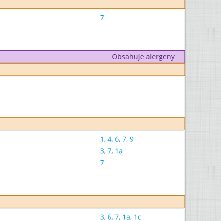
7
Obsahuje alergeny
1
,
4
,
6
,
7
,
9
3
,
7
,
1a
7
3
,
6
,
7
,
1a
,
1c