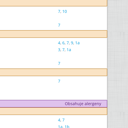
7
,
10
7
4
,
6
,
7
,
9
,
1a
3
,
7
,
1a
7
7
Obsahuje alergeny
4
,
7
1a
,
1b