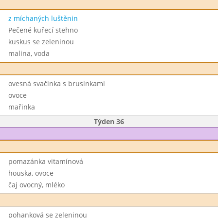
z míchaných luštěnin
Pečené kuřecí stehno
kuskus se zeleninou
malina, voda
ovesná svačinka s brusinkami
ovoce
mařinka
Týden 36
pomazánka vitamínová
houska, ovoce
čaj ovocný, mléko
pohanková se zeleninou