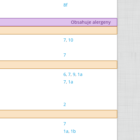
8f
Obsahuje alergeny
7
,
10
7
6
,
7
,
9
,
1a
7
,
1a
2
7
1a
,
1b