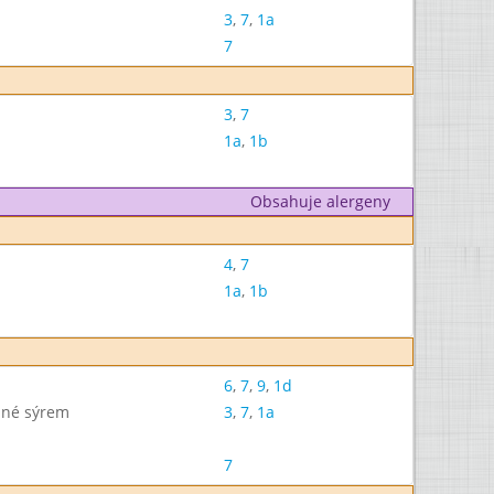
3
,
7
,
1a
7
3
,
7
1a
,
1b
Obsahuje alergeny
4
,
7
1a
,
1b
6
,
7
,
9
,
1d
ané sýrem
3
,
7
,
1a
7