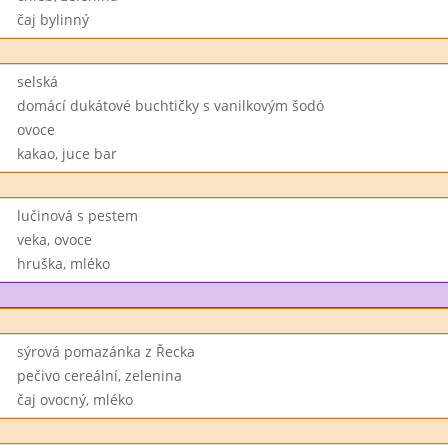
čaj bylinný
selská
domácí dukátové buchtičky s vanilkovým šodó
ovoce
kakao, juce bar
lučinová s pestem
veka, ovoce
hruška, mléko
sýrová pomazánka z Řecka
pečivo cereální, zelenina
čaj ovocný, mléko