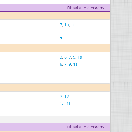
Obsahuje alergeny
7
,
1a
,
1c
7
3
,
6
,
7
,
9
,
1a
6
,
7
,
9
,
1a
7
,
12
1a
,
1b
Obsahuje alergeny