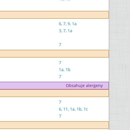
6
,
7
,
9
,
1a
3
,
7
,
1a
7
7
1a
,
1b
7
Obsahuje alergeny
7
6
,
11
,
1a
,
1b
,
1c
7