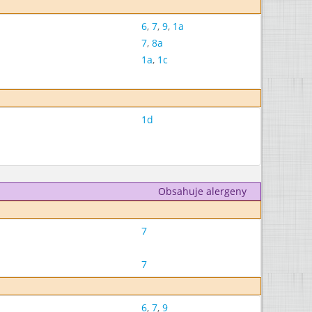
6
,
7
,
9
,
1a
7
,
8a
1a
,
1c
1d
Obsahuje alergeny
7
7
6
,
7
,
9