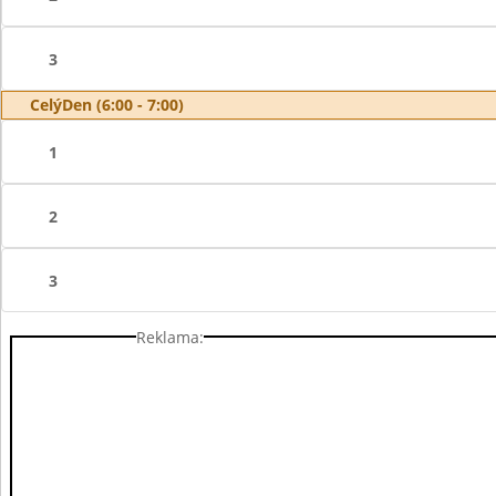
3
CelýDen (6:00 - 7:00)
1
2
3
Reklama: