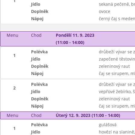
1
Jídlo
sekaná pečeně, br
Doplněk
ovoce
Nápoj
černý čaj s mede
Menu
Chod
Pondělí 11. 9. 2023
(11:00 - 14:00)
Polévka
drůbeží vývar se 
1
Jídlo
zapečené těstov
Doplněk
zeleninový raut
Nápoj
čaj se sirupem, m
Polévka
drůbeží vývar se 
2
Jídlo
vepřové žebírko,
Doplněk
zeleninový raut
Nápoj
čaj se sirupem, m
Menu
Chod
Úterý 12. 9. 2023 (11:00 - 14:00)
Polévka
gulášová
1
Jídlo
hovězí na slanině