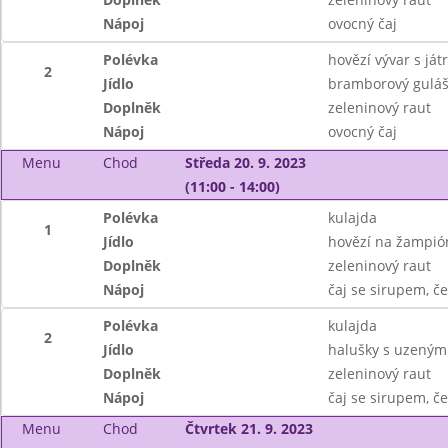
Nápoj
ovocný čaj
Polévka
hovězí vývar s ját
2
Jídlo
bramborový guláš
Doplněk
zeleninový raut
Nápoj
ovocný čaj
Menu
Chod
Středa 20. 9. 2023
(11:00 - 14:00)
Polévka
kulajda
1
Jídlo
hovězí na žampió
Doplněk
zeleninový raut
Nápoj
čaj se sirupem, č
Polévka
kulajda
2
Jídlo
halušky s uzeným
Doplněk
zeleninový raut
Nápoj
čaj se sirupem, č
Menu
Chod
Čtvrtek 21. 9. 2023