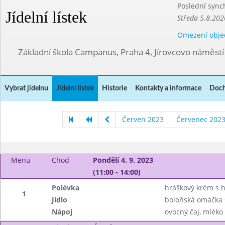
Poslední sync
Jídelní lístek
Středa 5.8.202
Omezení obje
Základní škola Campanus, Praha 4, Jírovcovo náměst
Vybrat jídelnu
Jídelní lístek
Historie
Kontakty a informace
Doch
Červen 2023
Červenec 202
Menu
Chod
Pondělí 4. 9. 2023
(11:00 - 14:00)
Polévka
hráškový krém s 
1
Jídlo
boloňská omáčka 
Nápoj
ovocný čaj, mléko