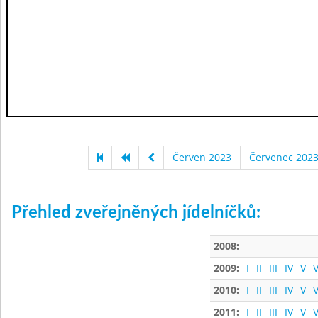
Červen 2023
Červenec 202
Přehled zveřejněných jídelníčků:
2008:
2009:
I
II
III
IV
V
V
2010:
I
II
III
IV
V
V
2011:
I
II
III
IV
V
V