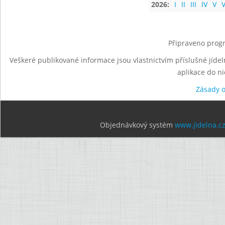
2026:
I
II
III
IV
V
V
Připraveno progr
Veškeré publikované informace jsou vlastnictvím příslušné jídel
aplikace do n
Zásady 
Objednávkový systém
www.jidelna.c