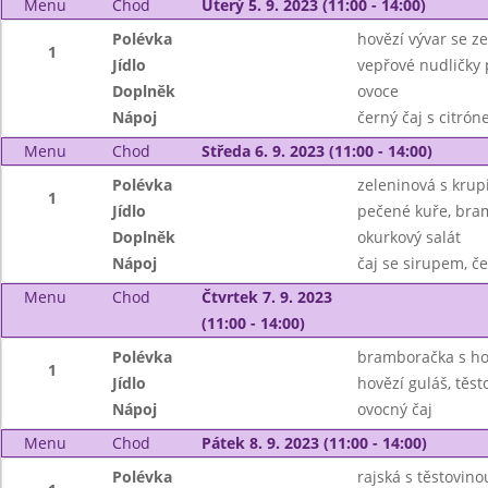
Menu
Chod
Úterý 5. 9. 2023 (11:00 - 14:00)
Polévka
hovězí vývar se z
1
Jídlo
vepřové nudličky 
Doplněk
ovoce
Nápoj
černý čaj s citró
Menu
Chod
Středa 6. 9. 2023 (11:00 - 14:00)
Polévka
zeleninová s krupi
1
Jídlo
pečené kuře, bra
Doplněk
okurkový salát
Nápoj
čaj se sirupem, č
Menu
Chod
Čtvrtek 7. 9. 2023
(11:00 - 14:00)
Polévka
bramboračka s h
1
Jídlo
hovězí guláš, těst
Nápoj
ovocný čaj
Menu
Chod
Pátek 8. 9. 2023 (11:00 - 14:00)
Polévka
rajská s těstovino