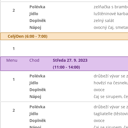
Polévka
zelňačka s bramb
2
Jídlo
luštěninové karb
Doplněk
zelný salát
Nápoj
ovocný čaj, smeta
CelýDen (6:00 - 7:00)
1
Menu
Chod
Středa 27. 9. 2023
(11:00 - 14:00)
Polévka
drůbeží vývar se 
1
Jídlo
hovězí na česnek
Doplněk
ovoce
Nápoj
čaj se sirupem, č
Polévka
drůbeží vývar se 
2
Jídlo
tagliatelle (těst
Doplněk
ovoce
Nápoj
čaj se sirupem, č