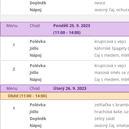
Doplněk
ovoce
Nápoj
ovocný čaj, ochu
Menu
Chod
Pondělí 25. 9. 2023
(11:00 - 14:00)
Polévka
krupicová s vejci
1
Jídlo
káhirské špagety 
Nápoj
čaj s medem, mlé
Polévka
krupicová s vejci
2
Jídlo
masová směs se z
Nápoj
čaj s medem, mlé
Menu
Chod
Úterý 26. 9. 2023
Oběd (11:00 - 14:00)
Polévka
zelňačka s bramb
1
Jídlo
hrachová kaše, uz
Doplněk
zelný salát
Nápoj
ovocný čaj, smeta