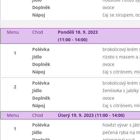
Doplněk
ovoce
Nápoj
čaj se sirupem, 
Menu
Chod
Pondělí 18. 9. 2023
(11:00 - 14:00)
Polévka
brokolicový krém 
1
Jídlo
rizoto s masem a 
Doplněk
ovoce
Nápoj
čaj s citrónem, m
Polévka
brokolicový krém 
2
Jídlo
žemlovka s jablky
Doplněk
ovoce
Nápoj
čaj s citrónem, m
Menu
Chod
Úterý 19. 9. 2023 (11:00 - 14:00)
Polévka
hovězí vývar s ját
1
Jídlo
pečená ryba na m
Doplněk
zeleninový raut