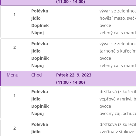
(11:00 - 14:00)
Polévka
vývar se zelenin
1
Jídlo
hovězí maso, svíč
Doplněk
ovoce
Nápoj
zelený čaj s man
Polévka
vývar se zelenin
2
Jídlo
tarhoně s kuřecí
Doplněk
ovoce
Nápoj
zelený čaj s man
Menu
Chod
Pátek 22. 9. 2023
(11:00 - 14:00)
Polévka
dršťková (z kuřec
1
Jídlo
vepřové v mrkvi,
Doplněk
ovoce
Nápoj
ovocný čaj, ochu
Polévka
dršťková (z kuřec
2
Jídlo
zvěřina v šípkové