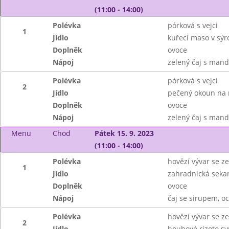
(11:00 - 14:00)
Polévka
pórková s vejci
1
Jídlo
kuřecí maso v sýr
Doplněk
ovoce
Nápoj
zelený čaj s man
Polévka
pórková s vejci
2
Jídlo
pečený okoun na m
Doplněk
ovoce
Nápoj
zelený čaj s man
Menu
Chod
Pátek 15. 9. 2023
(11:00 - 14:00)
Polévka
hovězí vývar se z
1
Jídlo
zahradnická seka
Doplněk
ovoce
Nápoj
čaj se sirupem, 
Polévka
hovězí vývar se z
2
Jídlo
houbové rizoto s