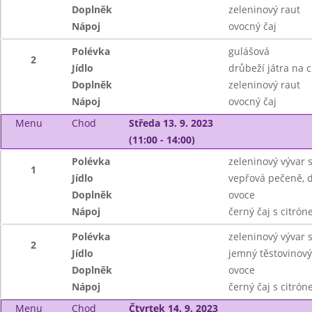
Doplněk
zeleninový raut
Nápoj
ovocný čaj
Polévka
gulášová
2
Jídlo
drůbeží játra na 
Doplněk
zeleninový raut
Nápoj
ovocný čaj
Menu
Chod
Středa 13. 9. 2023
(11:00 - 14:00)
Polévka
zeleninový vývar
1
Jídlo
vepřová pečeně, d
Doplněk
ovoce
Nápoj
černý čaj s citró
Polévka
zeleninový vývar
2
Jídlo
jemný těstovinový
Doplněk
ovoce
Nápoj
černý čaj s citró
Menu
Chod
Čtvrtek 14. 9. 2023