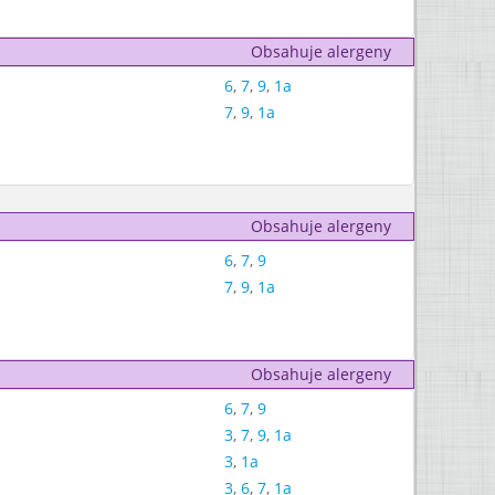
Obsahuje alergeny
6
,
7
,
9
,
1a
7
,
9
,
1a
Obsahuje alergeny
6
,
7
,
9
7
,
9
,
1a
Obsahuje alergeny
6
,
7
,
9
3
,
7
,
9
,
1a
3
,
1a
3
,
6
,
7
,
1a