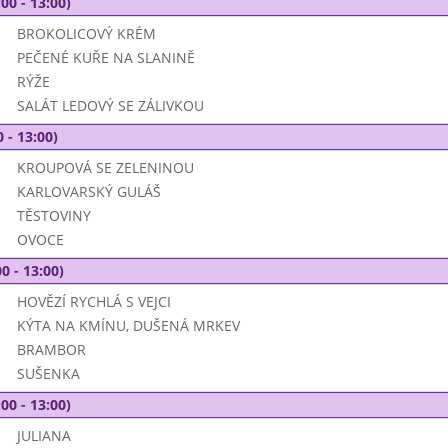
00 - 13:00)
BROKOLICOVÝ KRÉM
PEČENÉ KUŘE NA SLANINĚ
RÝŽE
SALÁT LEDOVÝ SE ZÁLIVKOU
 - 13:00)
KROUPOVÁ SE ZELENINOU
KARLOVARSKÝ GULÁŠ
TĚSTOVINY
OVOCE
0 - 13:00)
HOVĚZÍ RYCHLÁ S VEJCI
KÝTA NA KMÍNU, DUŠENÁ MRKEV
BRAMBOR
SUŠENKA
00 - 13:00)
JULIANA