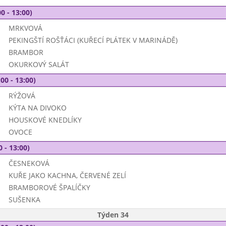
0 - 13:00)
MRKVOVÁ
PEKINGŠTÍ ROŠŤÁCI (KUŘECÍ PLÁTEK V MARINÁDĚ)
BRAMBOR
OKURKOVÝ SALÁT
00 - 13:00)
RÝŽOVÁ
KÝTA NA DIVOKO
HOUSKOVÉ KNEDLÍKY
OVOCE
0 - 13:00)
ČESNEKOVÁ
KUŘE JAKO KACHNA, ČERVENÉ ZELÍ
BRAMBOROVÉ ŠPALÍČKY
SUŠENKA
Týden 34