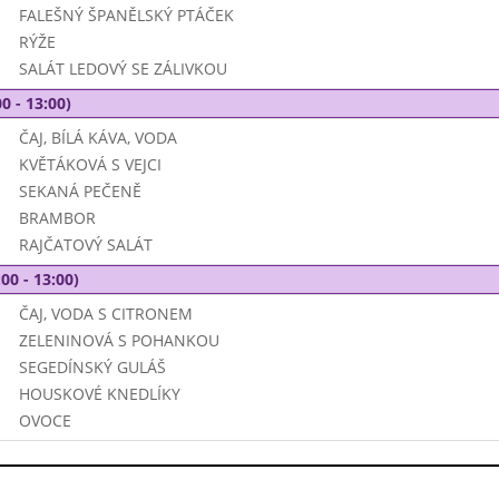
FALEŠNÝ ŠPANĚLSKÝ PTÁČEK
RÝŽE
SALÁT LEDOVÝ SE ZÁLIVKOU
0 - 13:00)
ČAJ, BÍLÁ KÁVA, VODA
KVĚTÁKOVÁ S VEJCI
SEKANÁ PEČENĚ
BRAMBOR
RAJČATOVÝ SALÁT
00 - 13:00)
ČAJ, VODA S CITRONEM
ZELENINOVÁ S POHANKOU
SEGEDÍNSKÝ GULÁŠ
HOUSKOVÉ KNEDLÍKY
OVOCE