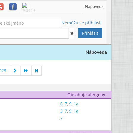
Nápověda
Nemůžu se přihlásit
Nápověda
023
Obsahuje alergeny
6
,
7
,
9
,
1a
3
,
7
,
9
,
1a
7