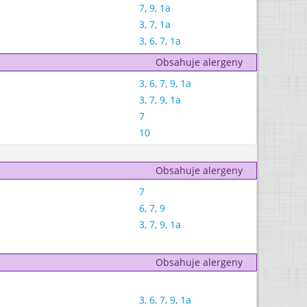
7
,
9
,
1a
3
,
7
,
1a
3
,
6
,
7
,
1a
Obsahuje alergeny
3
,
6
,
7
,
9
,
1a
3
,
7
,
9
,
1a
7
10
Obsahuje alergeny
7
6
,
7
,
9
3
,
7
,
9
,
1a
Obsahuje alergeny
3
,
6
,
7
,
9
,
1a