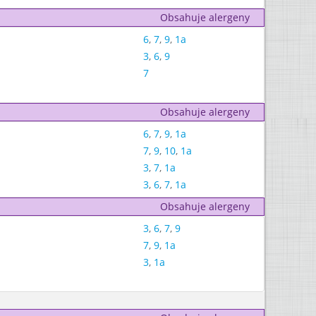
Obsahuje alergeny
6
,
7
,
9
,
1a
3
,
6
,
9
7
Obsahuje alergeny
6
,
7
,
9
,
1a
7
,
9
,
10
,
1a
3
,
7
,
1a
3
,
6
,
7
,
1a
Obsahuje alergeny
3
,
6
,
7
,
9
7
,
9
,
1a
3
,
1a