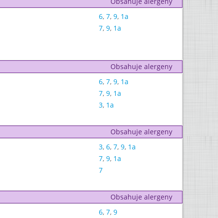
Obsahuje alergeny
6
,
7
,
9
,
1a
7
,
9
,
1a
Obsahuje alergeny
6
,
7
,
9
,
1a
7
,
9
,
1a
3
,
1a
Obsahuje alergeny
3
,
6
,
7
,
9
,
1a
7
,
9
,
1a
7
Obsahuje alergeny
6
,
7
,
9