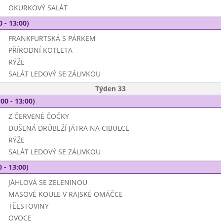
OKURKOVÝ SALÁT
0 - 13:00)
FRANKFURTSKÁ S PÁRKEM
PŘÍRODNÍ KOTLETA
RÝŽE
SALÁT LEDOVÝ SE ZÁLIVKOU
Týden 33
00 - 13:00)
Z ČERVENÉ ČOČKY
DUŠENÁ DRŮBEŽÍ JÁTRA NA CIBULCE
RÝŽE
SALÁT LEDOVÝ SE ZÁLIVKOU
 - 13:00)
JÁHLOVÁ SE ZELENINOU
MASOVÉ KOULE V RAJSKÉ OMÁČCE
TĚESTOVINY
OVOCE