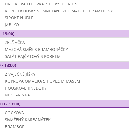
DRŠŤKOVÁ POLÉVKA Z HLÍVY ÚSTŘIČNÉ
KUŘECÍ KOUSKY VE SMETANOVÉ OMÁČCE SE ŽAMPIONY
ŠIROKÉ NUDLE
JABLKO
- 13:00)
ZELŇAČKA
MASOVÁ SMĚS S BRAMBORÁČKY
SALÁT RAJČATOVÝ S PÓRKEM
 - 13:00)
Z VAJEČNÉ JÍŠKY
KOPROVÁ OMÁČKA S HOVĚZÍM MASEM
HOUSKOVÉ KNEDLÍKY
NEKTARINKA
00 - 13:00)
ČOČKOVÁ
SMAŽENÝ KARBANÁTEK
BRAMBOR