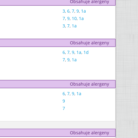
Obsahuje alergeny
3
,
6
,
7
,
9
,
1a
7
,
9
,
10
,
1a
3
,
7
,
1a
Obsahuje alergeny
6
,
7
,
9
,
1a
,
1d
7
,
9
,
1a
Obsahuje alergeny
6
,
7
,
9
,
1a
9
7
Obsahuje alergeny