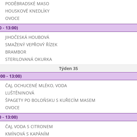
PODĚBRADSKÉ MASO
HOUSKOVÉ KNEDLÍKY
OVOCE
0 - 13:00)
JIHOČESKÁ HOUBOVÁ
SMAŽENÝ VEPŘOVÝ ŘÍZEK
BRAMBOR
STERILOVANÁ OKURKA
Týden 35
00 - 13:00)
ČAJ, OCHUCENÉ MLÉKO, VODA
LUŠTĚNINOVÁ
ŠPAGETY PO BOLOŇSKU S KUŘECÍM MASEM
OVOCE
 - 13:00)
ČAJ, VODA S CITRONEM
KMÍNOVÁ S KAPÁNÍM