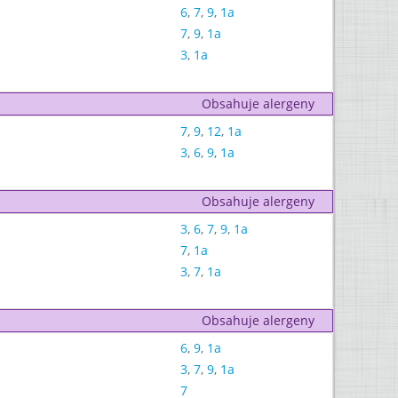
6
,
7
,
9
,
1a
7
,
9
,
1a
3
,
1a
Obsahuje alergeny
7
,
9
,
12
,
1a
3
,
6
,
9
,
1a
Obsahuje alergeny
3
,
6
,
7
,
9
,
1a
7
,
1a
3
,
7
,
1a
Obsahuje alergeny
6
,
9
,
1a
3
,
7
,
9
,
1a
7