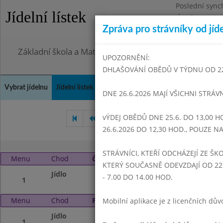
Poslední sync
Jídelní lístek
Úterý 28.7.202
Zpráva pro strávníky od jíd
Omezení obje
Základní škola a Mateřská škola Dr. Edvarda Beneše, 
UPOZORNĚNÍ:
DHLAŠOVÁNÍ OBĚDŮ V TÝDNU OD 22.6
Vybrat jídelnu
Jídelní lístek
Historie
Kontakty a informace
Doch
DNE 26.6.2026 MAJÍ VŠICHNI STRÁV
vÝDEJ OBĚDŮ DNE 25.6. DO 13,00 H
Červen 2023
Červenec 20
26.6.2026 DO 12,30 HOD., POUZE 
STRÁVNÍCI, KTEŘÍ ODCHÁZEJÍ ZE ŠKO
Menu
Chod
Čtvrtek 24. 8. 2023 (11:00 - 13:59)
KTERÝ SOUČASNĚ ODEVZDAJÍ OD 22.
Jídlo
Od 28.8.23 se vař
- 7.00 DO 14.00 HOD.
1
Menu
Chod
Pátek 25. 8. 2023 (11:00 - 13:59)
Mobilní aplikace je z licenčních d
Jídlo
Od 28. 8. 23 se v
1