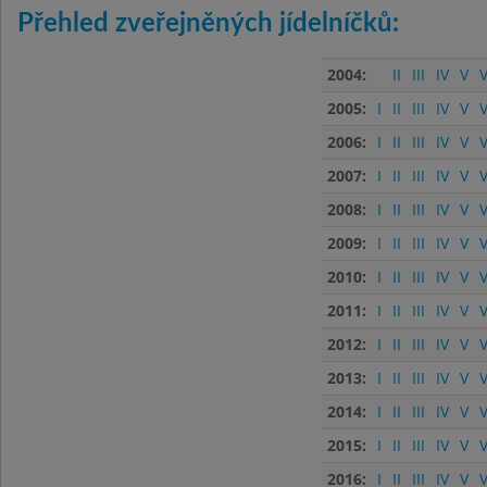
Přehled zveřejněných jídelníčků:
2004:
II
III
IV
V
V
2005:
I
II
III
IV
V
V
2006:
I
II
III
IV
V
V
2007:
I
II
III
IV
V
V
2008:
I
II
III
IV
V
V
2009:
I
II
III
IV
V
V
2010:
I
II
III
IV
V
V
2011:
I
II
III
IV
V
V
2012:
I
II
III
IV
V
V
2013:
I
II
III
IV
V
V
2014:
I
II
III
IV
V
V
2015:
I
II
III
IV
V
V
2016:
I
II
III
IV
V
V