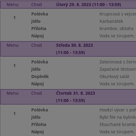
Menu
Chod
Úterý 29. 8. 2023 (11:00 - 13:59)
Polévka
Krupicová s vejc
1
Jídlo
Karbanátek
Příloha
brambor, obloha
Nápoj
Voda se sirupem,
Menu
Chod
Středa 30. 8. 2023
(11:00 - 13:59)
Polévka
Zeleninová s čer
1
Jídlo
Zapečené těstov
Doplněk
Okurkový salát
Nápoj
Voda se sirupem, 
Menu
Chod
Čtvrtek 31. 8. 2023
(11:00 - 13:59)
Polévka
Hovězí vývar s p
1
Jídlo
Rybí file na bylin
Příloha
šťouchané brambor
Nápoj
Voda se sirupem,