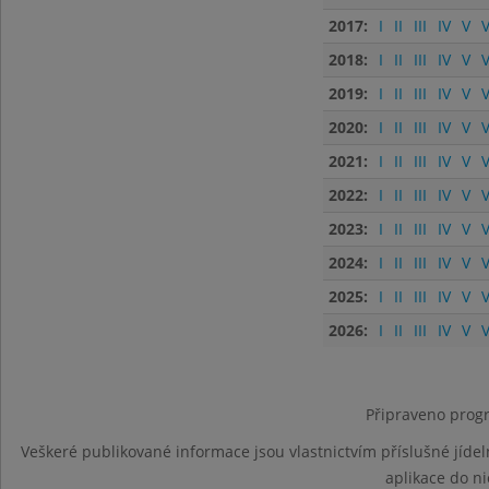
2017:
I
II
III
IV
V
V
2018:
I
II
III
IV
V
V
2019:
I
II
III
IV
V
V
2020:
I
II
III
IV
V
V
2021:
I
II
III
IV
V
V
2022:
I
II
III
IV
V
V
2023:
I
II
III
IV
V
V
2024:
I
II
III
IV
V
V
2025:
I
II
III
IV
V
V
2026:
I
II
III
IV
V
V
Připraveno progr
Veškeré publikované informace jsou vlastnictvím příslušné jídel
aplikace do n