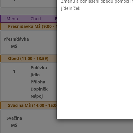
Změnu a odhlášení obědů pomocí int
jídelníček
Menu
Chod
Pondělí 28. 8. 2023
Přesnídávka MŠ (9:00 - 10:00)
Přesnídávka
MŠ
Oběd (11:00 - 13:59)
Polévka
Slepičí vývar s d
1
Jídlo
Krůtí plátek na h
Příloha
rýže
Doplněk
Broskev
Nápoj
Voda se sirupem, 
Svačina MŠ (14:00 - 15:00)
Svačina
MŠ