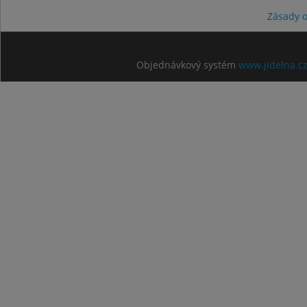
Zásady 
Objednávkový systém
www.jidelna.c